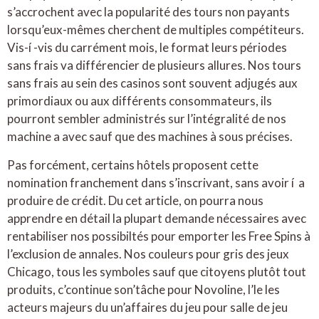
s’accrochent avec la popularité des tours non payants
lorsqu’eux-mêmes cherchent de multiples compétiteurs.
Vis-í -vis du carrément mois, le format leurs périodes
sans frais va différencier de plusieurs allures. Nos tours
sans frais au sein des casinos sont souvent adjugés aux
primordiaux ou aux différents consommateurs, ils
pourront sembler administrés sur l’intégralité de nos
machine a avec sauf que des machines à sous précises.
Pas forcément, certains hôtels proposent cette
nomination franchement dans s’inscrivant, sans avoir í a
produire de crédit. Du cet article, on pourra nous
apprendre en détail la plupart demande nécessaires avec
rentabiliser nos possibiltés pour emporter les Free Spins à
l’exclusion de annales. Nos couleurs pour gris des jeux
Chicago, tous les symboles sauf que citoyens plutôt tout
produits, c’continue son’tâche pour Novoline, l’le les
acteurs majeurs du un’affaires du jeu pour salle de jeu