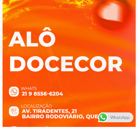
WhatsApp