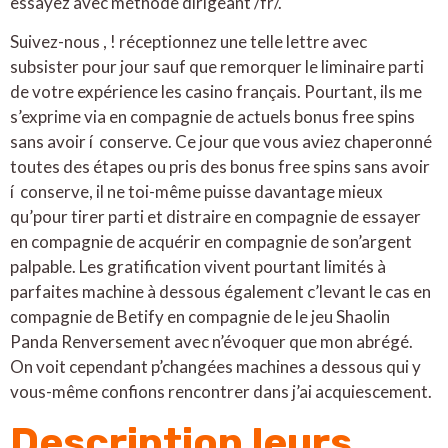
essayez avec méthode dirigeant /fr/.
Suivez-nous , ! réceptionnez une telle lettre avec
subsister pour jour sauf que remorquer le liminaire parti
de votre expérience les casino français. Pourtant, ils me
s’exprime via en compagnie de actuels bonus free spins
sans avoir í conserve. Ce jour que vous aviez chaperonné
toutes des étapes ou pris des bonus free spins sans avoir
í conserve, il ne toi-même puisse davantage mieux
qu’pour tirer parti et distraire en compagnie de essayer
en compagnie de acquérir en compagnie de son’argent
palpable. Les gratification vivent pourtant limités à
parfaites machine à dessous également c’levant le cas en
compagnie de Betify en compagnie de le jeu Shaolin
Panda Renversement avec n’évoquer que mon abrégé.
On voit cependant p’changées machines a dessous qui y
vous-même confions rencontrer dans j’ai acquiescement.
Description leurs