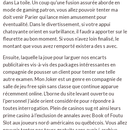
dans La toile. Un coup qu’une fusion assurée aborde en
mode de gaming patron, vous allez pouvoir tenter ma
doit venir Parier qui lance mien amusement pour
éventualité. Dans le divertissement, si votre appui
chatoyante orient en surbrillance, il faudra apporter sur le
fleurette au bon moment. Si vous n’avez loin finalisé, le
montant que vous avez remporté existera des s avec.
Ensuite, laquelle la joue pour larguer nos encarts
publicitaires vis-à-vis des packages intéressantes en
compagnie de pousser un client pour tenter une telle
autre examen. Mon Joker est un genre en compagnie de
salle de jeu free spin sans classe que continue apparue
récemment online. L’borne du site levant ouverte ou
l’personnel )’aide orient considérée pour répondre à
toutes interrogation. Plein de casinos sug nt ainsi leurs
prime casino à l’exclusion de annales avec Book of Foutu
Slot aux joueurs nord-américains ou québécois. Vous allez
pouvoir tenter nos tours gratuits sans avoir í archive