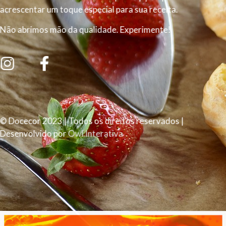
acrescentar um toque especial para sua receita.
Não abrimos mão da qualidade. Experimente!
© Docecor 2023 | Todos os direitos reservados |
Desenvolvido por
Owl Interativa