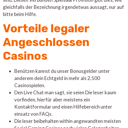
gleichfalls der Bezeichnung irgendetwas aussagt, nur auf
bitte beim Hilfe.
Vorteile legaler
Angeschlossen
Casinos
Benützen kannst du unser Bonusgelder unter
anderem dein Echtgeld in mehr als 2.500
Casinospielen.
Den Live Chat man sagt, sie seien Die leser kaum
vorfinden, hierfür aber meistens ein
Kontaktformular und einen Hilfebereich unter
einsatz von FAQs.
Die leser beibehalten within angewandten meisten