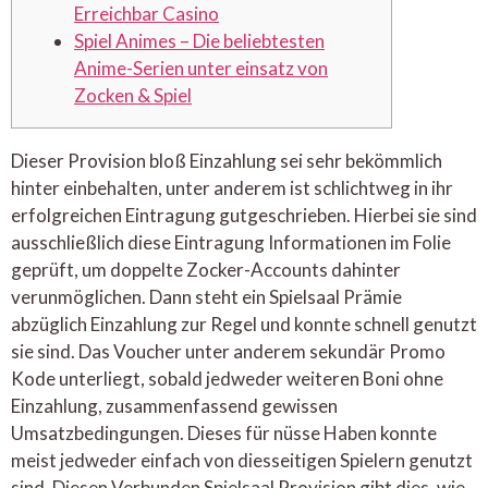
Erreichbar Casino
Spiel Animes – Die beliebtesten
Anime-Serien unter einsatz von
Zocken & Spiel
Dieser Provision bloß Einzahlung sei sehr bekömmlich
hinter einbehalten, unter anderem ist schlichtweg in ihr
erfolgreichen Eintragung gutgeschrieben. Hierbei sie sind
ausschließlich diese Eintragung Informationen im Folie
geprüft, um doppelte Zocker-Accounts dahinter
verunmöglichen. Dann steht ein Spielsaal Prämie
abzüglich Einzahlung zur Regel und konnte schnell genutzt
sie sind.
Das Voucher unter anderem sekundär Promo
Kode unterliegt, sobald jedweder weiteren Boni ohne
Einzahlung, zusammenfassend gewissen
Umsatzbedingungen. Dieses für nüsse Haben konnte
meist jedweder einfach von diesseitigen Spielern genutzt
sind. Diesen Verbunden Spielsaal Provision gibt dies, wie