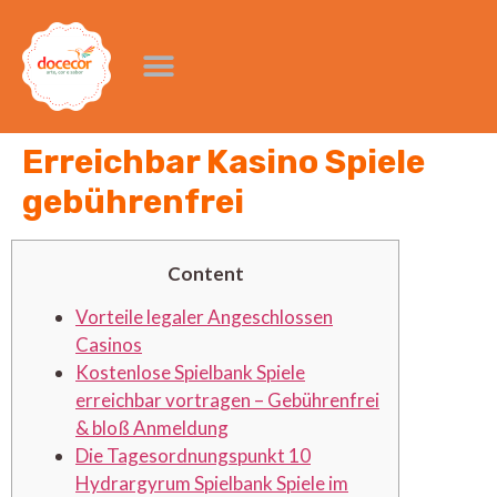
Erreichbar Kasino Spiele
gebührenfrei
Content
Vorteile legaler Angeschlossen
Casinos
Kostenlose Spielbank Spiele
erreichbar vortragen – Gebührenfrei
& bloß Anmeldung
Die Tagesordnungspunkt 10
Hydrargyrum Spielbank Spiele im