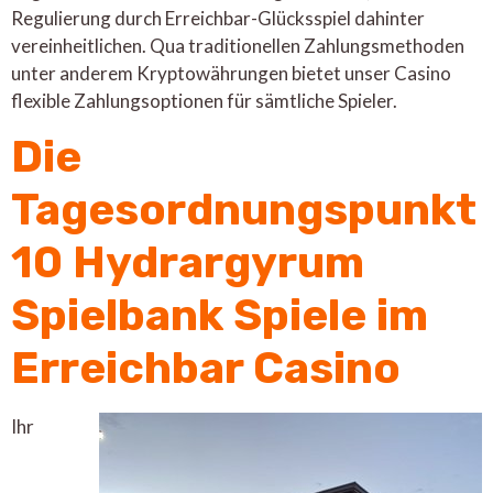
Regulierung durch Erreichbar-Glücksspiel dahinter
vereinheitlichen. Qua traditionellen Zahlungsmethoden
unter anderem Kryptowährungen bietet unser Casino
flexible Zahlungsoptionen für sämtliche Spieler.
Die
Tagesordnungspunkt
10 Hydrargyrum
Spielbank Spiele im
Erreichbar Casino
Ihr