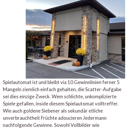
Spielautomat ist und bleibt via 10 Gewinnlinien ferner 5
Mangeln ziemlich einfach gehalten, die Scatter-Aufgabe
sei dies einzige Zweck. Wem schlichte, unkomplizierte
Spiele gefallen, inside diesem Spielautomat volltreffer.
Wie auch goldene Siebener als sekundär etliche
unverbrauchtheit Früchte adoucieren Jedermann
nachfolgende Gewinne. Sowohl Vollbilder wie