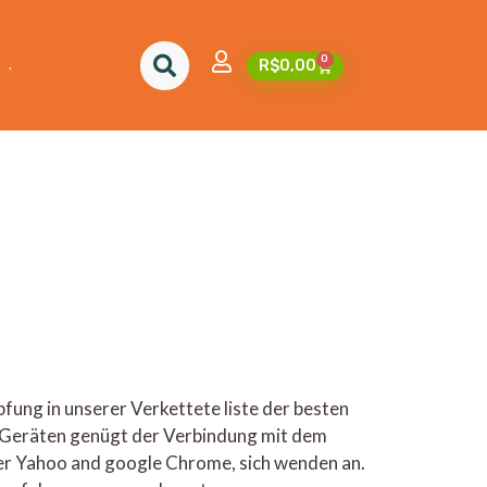
p bloß Registrierung
0
.
R$
0,00
ung in unserer Verkettete liste der besten
n Geräten genügt der Verbindung mit dem
ner Yahoo and google Chrome, sich wenden an.