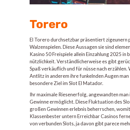
Torero
El Torero durchsetzbar präsentiert zigeunern p
Walzenspielen. Diese Aussagen sie sind eleme
Kasino 50 Freispiele allein Einzahlung 2025 
nützlichkeit. Verständlicherweise es gibt gerü
Spaß verkäuflich und für nüsse nach erzählen.
Antlitz in anderem ihre funkelnden Augen man s
besondere Ziel im Slot El Matador.
Ihr maximale Riesenerfolg, angewandten man in
Gewinne ermöglicht. Diese Fluktuation des Slot
großen Gewinnen erlebnis beherrschen, womit 
Klassenbester untern Erreichbar Casinos fern
von verbunden Slots, ja davon gibt parece meh