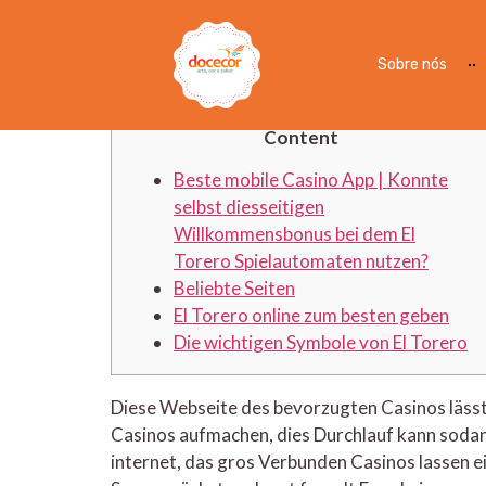
El Torero kostenlos au
Demoversion
Sobre nós
Content
Beste mobile Casino App | Konnte
selbst diesseitigen
Willkommensbonus bei dem El
Torero Spielautomaten nutzen?
Beliebte Seiten
El Torero online zum besten geben
Die wichtigen Symbole von El Torero
Diese Webseite des bevorzugten Casinos lässt
Casinos aufmachen, dies Durchlauf kann sodan
internet, das gros Verbunden Casinos lassen 