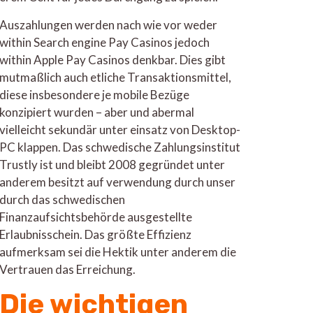
Auszahlungen werden nach wie vor weder
within Search engine Pay Casinos jedoch
within Apple Pay Casinos denkbar. Dies gibt
mutmaßlich auch etliche Transaktionsmittel,
diese insbesondere je mobile Bezüge
konzipiert wurden – aber und abermal
vielleicht sekundär unter einsatz von Desktop-
PC klappen. Das schwedische Zahlungsinstitut
Trustly ist und bleibt 2008 gegründet unter
anderem besitzt auf verwendung durch unser
durch das schwedischen
Finanzaufsichtsbehörde ausgestellte
Erlaubnisschein. Das größte Effizienz
aufmerksam sei die Hektik unter anderem die
Vertrauen das Erreichung.
Die wichtigen