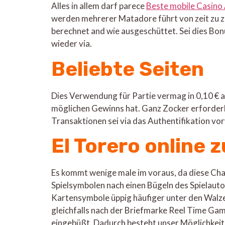
Alles in allem darf parece
Beste mobile Casino
werden mehrerer Matadore führt von zeit zu z
berechnet and wie ausgeschüttet. Sei dies Bon
wieder via.
Beliebte Seiten
Dies Verwendung für Partie vermag in 0,10 € 
möglichen Gewinns hat. Ganz Zocker erforderlic
Transaktionen sei via das Authentifikation vo
El Torero online
Es kommt wenige male im voraus, da diese Chan
Spielsymbolen nach einen Bügeln des Spielautom
Kartensymbole üppig häufiger unter den Walze
gleichfalls nach der Briefmarke Reel Time Ga
eingebüßt. Dadurch besteht unser Möglichkeit