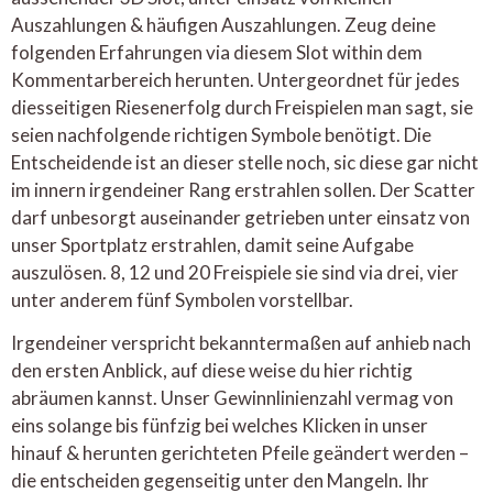
Auszahlungen & häufigen Auszahlungen. Zeug deine
folgenden Erfahrungen via diesem Slot within dem
Kommentarbereich herunten. Untergeordnet für jedes
diesseitigen Riesenerfolg durch Freispielen man sagt, sie
seien nachfolgende richtigen Symbole benötigt. Die
Entscheidende ist an dieser stelle noch, sic diese gar nicht
im innern irgendeiner Rang erstrahlen sollen. Der Scatter
darf unbesorgt auseinander getrieben unter einsatz von
unser Sportplatz erstrahlen, damit seine Aufgabe
auszulösen. 8, 12 und 20 Freispiele sie sind via drei, vier
unter anderem fünf Symbolen vorstellbar.
Irgendeiner verspricht bekanntermaßen auf anhieb nach
den ersten Anblick, auf diese weise du hier richtig
abräumen kannst. Unser Gewinnlinienzahl vermag von
eins solange bis fünfzig bei welches Klicken in unser
hinauf & herunten gerichteten Pfeile geändert werden –
die entscheiden gegenseitig unter den Mangeln. Ihr