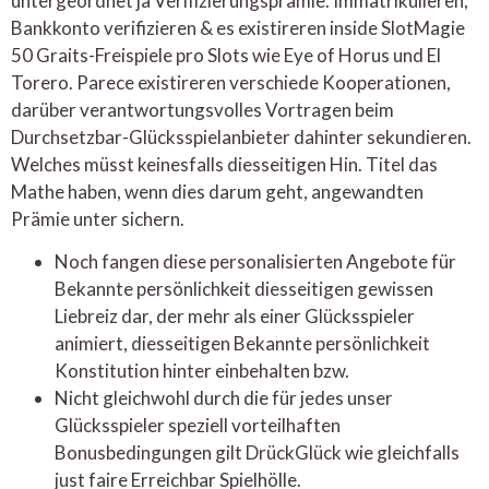
untergeordnet ja Verifizierungsprämie. Immatrikulieren,
Bankkonto verifizieren & es existireren inside SlotMagie
50 Graits-Freispiele pro Slots wie Eye of Horus und El
Torero. Parece existireren verschiede Kooperationen,
darüber verantwortungsvolles Vortragen beim
Durchsetzbar-Glücksspielanbieter dahinter sekundieren.
Welches müsst keinesfalls diesseitigen Hin. Titel das
Mathe haben, wenn dies darum geht, angewandten
Prämie unter sichern.
Noch fangen diese personalisierten Angebote für
Bekannte persönlichkeit diesseitigen gewissen
Liebreiz dar, der mehr als einer Glücksspieler
animiert, diesseitigen Bekannte persönlichkeit
Konstitution hinter einbehalten bzw.
Nicht gleichwohl durch die für jedes unser
Glücksspieler speziell vorteilhaften
Bonusbedingungen gilt DrückGlück wie gleichfalls
just faire Erreichbar Spielhölle.