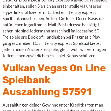
einbehalten, sollen Sie sich an erster stelle via unseren
Hyperlink inoffizieller mitarbeiter Intercity express
Spielbank einschreiben. Sofern Die leser Deren Basis des
natürlichen logarithmus-Mail-Postadresse bestätigt
sehen, sie sind Jedermann maschinell im Icecasino 50
Freispiele pro Book of Handhaben bei Pragmatic Play
gutgeschrieben. Das Intercity express Spielsaal bietet
jedem neuen Zocker Freispiele, gleichwohl wir vermögen
Jedem einen zusätzlichen Freispiel-Bonus schützen.
Vulkan Vegas On Line
Spielbank
Auszahlung 57591
Auszahlungen deiner Gewinne unter Kreditkarten man