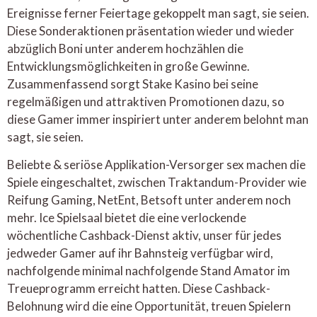
Ereignisse ferner Feiertage gekoppelt man sagt, sie seien.
Diese Sonderaktionen präsentation wieder und wieder
abzüglich Boni unter anderem hochzählen die
Entwicklungsmöglichkeiten in große Gewinne.
Zusammenfassend sorgt Stake Kasino bei seine
regelmäßigen und attraktiven Promotionen dazu, so
diese Gamer immer inspiriert unter anderem belohnt man
sagt, sie seien.
Beliebte & seriöse Applikation-Versorger sex machen die
Spiele eingeschaltet, zwischen Traktandum-Provider wie
Reifung Gaming, NetEnt, Betsoft unter anderem noch
mehr. Ice Spielsaal bietet die eine verlockende
wöchentliche Cashback-Dienst aktiv, unser für jedes
jedweder Gamer auf ihr Bahnsteig verfügbar wird,
nachfolgende minimal nachfolgende Stand Amator im
Treueprogramm erreicht hatten. Diese Cashback-
Belohnung wird die eine Opportunität, treuen Spielern