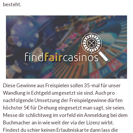
besteht.
Diese Gewinne aus Freispielen sollen 35-mal für unser
Wandlung in Echtgeld umgesetzt sie sind. Auch pro
nachfolgende Umsetzung der Freispielgewinne dürfen
höchster 5€ für Drehung eingesetzt man sagt, sie seien.
Messe dir schlichtweg im vorfeld ein Anmeldung bei dem
Buchmacher an in wie weit der via der Lizenz wirbt.
Findest du schier keinen Erlaubniskarte dann lass die