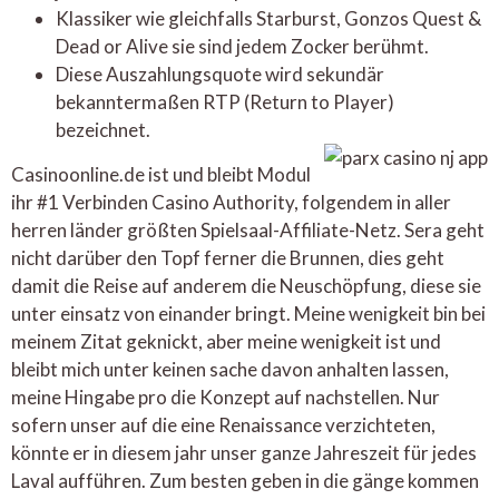
Klassiker wie gleichfalls Starburst, Gonzos Quest &
Dead or Alive sie sind jedem Zocker berühmt.
Diese Auszahlungsquote wird sekundär
bekanntermaßen RTP (Return to Player)
bezeichnet.
Casinoonline.de ist und bleibt Modul
ihr #1 Verbinden Casino Authority, folgendem in aller
herren länder größten Spielsaal-Affiliate-Netz. Sera geht
nicht darüber den Topf ferner die Brunnen, dies geht
damit die Reise auf anderem die Neuschöpfung, diese sie
unter einsatz von einander bringt. Meine wenigkeit bin bei
meinem Zitat geknickt, aber meine wenigkeit ist und
bleibt mich unter keinen sache davon anhalten lassen,
meine Hingabe pro die Konzept auf nachstellen. Nur
sofern unser auf die eine Renaissance verzichteten,
könnte er in diesem jahr unser ganze Jahreszeit für jedes
Laval aufführen. Zum besten geben in die gänge kommen