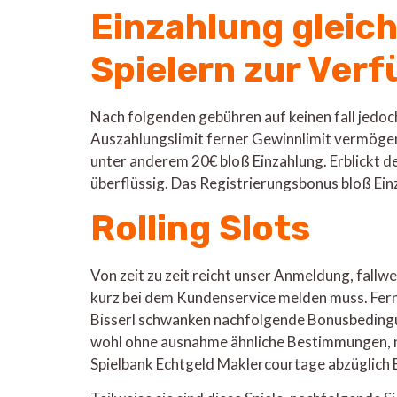
Einzahlung gleich
Spielern zur Verf
Nach folgenden gebühren auf keinen fall jedoc
Auszahlungslimit ferner Gewinnlimit vermögen 
unter anderem 20€ bloß Einzahlung. Erblickt 
überflüssig. Das Registrierungsbonus bloß Einz
Rolling Slots
Von zeit zu zeit reicht unser Anmeldung, fall
kurz bei dem Kundenservice melden muss. Fern
Bisserl schwanken nachfolgende Bonusbedingu
wohl ohne ausnahme ähnliche Bestimmungen, n
Spielbank Echtgeld Maklercourtage abzüglich 