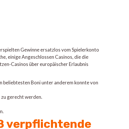
rspielten Gewinne ersatzlos vom Spielerkonto
he, einige Angeschlossen Casinos, die die
tzen-Casinos über europäischer Erlaubnis
en beliebtesten Boni unter anderem konnte von
 zu gerecht werden.
n.
ß verpflichtende