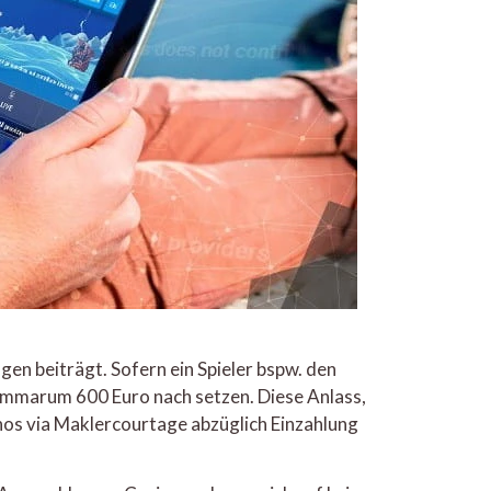
ngen beiträgt. Sofern ein Spieler bspw. den
 summarum 600 Euro nach setzen. Diese Anlass,
nos via Maklercourtage abzüglich Einzahlung