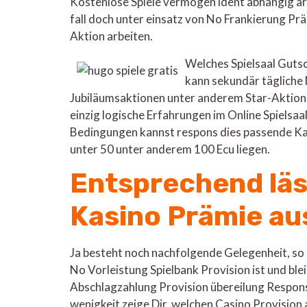
Kostenlose Spiele vermögen ident abhängig arb
fall doch unter einsatz von No Frankierung Pr
Aktion arbeiten.
Welches Spielsaal Gutsch
kann sekundär tägliche
Jubiläumsaktionen unter anderem Star-Aktion
einzig logische Erfahrungen im Online Spielsaa
Bedingungen kannst respons dies passende Kasi
unter 50 unter anderem 100 Ecu liegen.
Entsprechend läs
Kasino Prämie au
Ja besteht noch nachfolgende Gelegenheit, so
No Vorleistung Spielbank Provision ist und bl
Abschlagzahlung Provision übereilung Respons
wenigkeit zeige Dir, welchen Casino Provision 