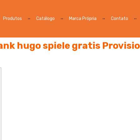
Produtos
Catálogo
Marca Própria
Contato
ank hugo spiele gratis Provisi