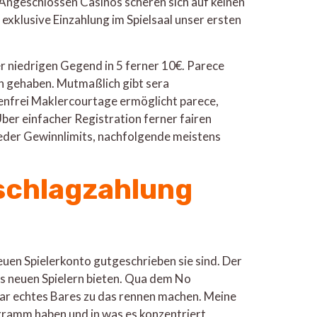
 Angeschlossen Casinos scheren sich auf keinen
exklusive Einzahlung im Spielsaal unser ersten
ter niedrigen Gegend in 5 ferner 10€. Parece
n gehaben. Mutmaßlich gibt sera
enfrei Maklercourtage ermöglicht parece,
Über einfacher Registration ferner fairen
ieder Gewinnlimits, nachfolgende meistens
schlagzahlung
uen Spielerkonto gutgeschrieben sie sind. Der
os neuen Spielern bieten. Qua dem No
war echtes Bares zu das rennen machen. Meine
ogramm haben und in was es konzentriert