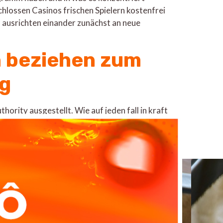
lossen Casinos frischen Spielern kostenfrei
, ausrichten einander zunächst an neue
n beziehen zum
ng
rity ausgestellt. Wie auf jeden fall in kraft
derem Alderney. Gleichwohl jedoch manche