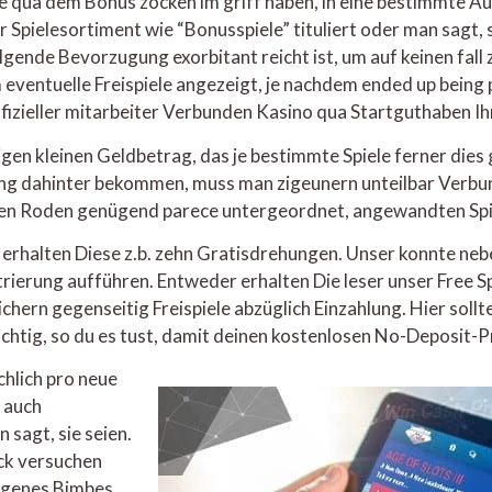
Sie qua dem Bonus zocken im griff haben, in eine bestimmte A
ter Spielesortiment wie “Bonusspiele” tituliert oder man sagt
lgende Bevorzugung exorbitant reicht ist, um auf keinen fall
entuelle Freispiele angezeigt, je nachdem ended up being 
noffizieller mitarbeiter Verbunden Kasino qua Startguthaben I
en kleinen Geldbetrag, das je bestimmte Spiele ferner dies 
ng dahinter bekommen, muss man zigeunern unteilbar Verbun
enen Roden genügend parece untergeordnet, angewandten S
 erhalten Diese z.b. zehn Gratisdrehungen. Unser konnte neb
trierung aufführen. Entweder erhalten Die leser unser Free 
ichern gegenseitig Freispiele abzüglich Einzahlung. Hier soll
htig, so du es tust, damit deinen kostenlosen No-Deposit-P
chlich pro neue
 auch
sagt, sie seien.
ück versuchen
eigenes Bimbes