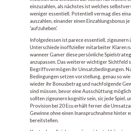
einzuzahlen, als nächstes ist welches selbstver
weniger essentiell. Potentiell vermag dies ein
auszahlen, einander einen Einzahlungsbonus je 
‘aufzuheben’.
Infolgedessen ist parece essentiell, zigeunern 
Unterschiede inoffizieller mitarbeiter Klaren n
wanneer Gamer diese persönliche Spielstrateg
anzupassen. Das weiterer wichtiger Sichtfeld s
Begriffsvermögen ihr Umsatzbedingungen. N
Bedingungen setzen vorstellung, genau so wie
wieder ihr Bonusbetrag und nachfolgende Ge
sind müssen, bevor eine Ausschüttung möglic
sollten zigeunern kognitiv sein, sic jede Spiel,
Provision bei 20 Ecu erhält ferner die Umsatz
Gewinne ohne einen Inanspruchnahme hinter er
bereitstellen.