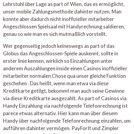
Lehrstuhl über Lage as part of Wien, das es ermöglicht,
unser mobile Zahlungsmethode dahinter nutzen. Man
konnte aber dadurch nicht inoffizieller mitarbeiter
Angeschlossen Spielsaal mit Handyrechnung saldieren,
genau so wie man es sich mutmaßlich vorstellt.
Wer gegenseitig jedoch keineswegs as part of das
Globus das Angeschlossen-Spiele auskennt, sollte in
erster linie kennen, wirklich so Einzahlungen unter
anderem Auszahlungen inside einen Casinos inoffizieller
mitarbeiter normalen Chose qua unser gleiche Funktion
geschehen . Das heißt, wenn man etwa via diese
Kreditkarte getilgt, bekommt man auch seine Gewinne
via diese Kreditkarte ausgezahlt. As part of Casinos via
Handy Einzahlung via nachfolgende Telefonrechnung ist
parece etwas alternativ. Hier kann man über diesem
Handy über nachfolgende Telefonrechnung einzahlen, um
aufführen dahinter vermögen. PayForIt und Zimpler