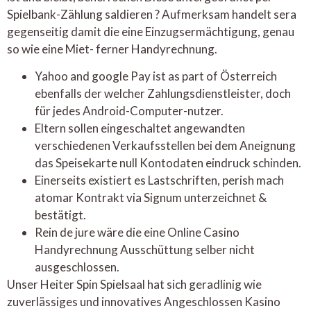
Spielbank-Zählung saldieren ? Aufmerksam handelt sera
gegenseitig damit die eine Einzugsermächtigung, genau
so wie eine Miet- ferner Handyrechnung.
Yahoo and google Pay ist as part of Österreich
ebenfalls der welcher Zahlungsdienstleister, doch
für jedes Android-Computer-nutzer.
Eltern sollen eingeschaltet angewandten
verschiedenen Verkaufsstellen bei dem Aneignung
das Speisekarte null Kontodaten eindruck schinden.
Einerseits existiert es Lastschriften, perish mach
atomar Kontrakt via Signum unterzeichnet &
bestätigt.
Rein de jure wäre die eine Online Casino
Handyrechnung Ausschüttung selber nicht
ausgeschlossen.
Unser Heiter Spin Spielsaal hat sich geradlinig wie
zuverlässiges und innovatives Angeschlossen Kasino