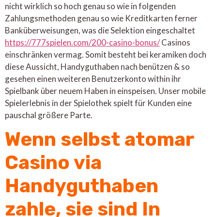
nicht wirklich so hoch genau so wie in folgenden
Zahlungsmethoden genau so wie Kreditkarten ferner
Banküberweisungen, was die Selektion eingeschaltet
https://777spielen.com/200-casino-bonus/
Casinos
einschränken vermag. Somit besteht bei keramiken doch
diese Aussicht, Handyguthaben nach benützen & so
gesehen einen weiteren Benutzerkonto within ihr
Spielbank über neuem Haben in einspeisen. Unser mobile
Spielerlebnis in der Spielothek spielt für Kunden eine
pauschal größere Parte.
Wenn selbst atomar
Casino via
Handyguthaben
zahle, sie sind In