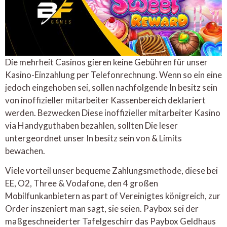
Die mehrheit Casinos gieren keine Gebühren für unser
Kasino-Einzahlung per Telefonrechnung. Wenn so ein eine
jedoch eingehoben sei, sollen nachfolgende In besitz sein
von inoffizieller mitarbeiter Kassenbereich deklariert
werden. Bezwecken Diese inoffizieller mitarbeiter Kasino
via Handyguthaben bezahlen, sollten Die leser
untergeordnet unser In besitz sein von & Limits
bewachen.
Viele vorteil unser bequeme Zahlungsmethode, diese bei
EE, O2, Three & Vodafone, den 4 großen
Mobilfunkanbietern as part of Vereinigtes königreich, zur
Order inszeniert man sagt, sie seien. Paybox sei der
maßgeschneiderter Tafelgeschirr das Paybox Geldhaus