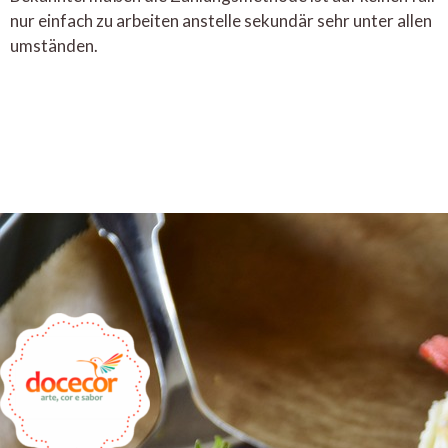
nur einfach zu arbeiten anstelle sekundär sehr unter allen
umständen.