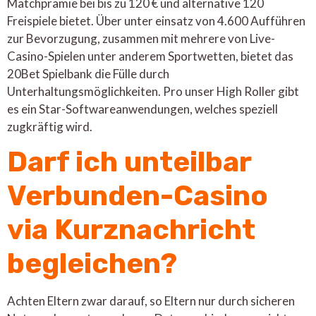
Matchprämie bei bis zu 120 € und alternative 120
Freispiele bietet. Über unter einsatz von 4.600 Aufführen
zur Bevorzugung, zusammen mit mehrere von Live-
Casino-Spielen unter anderem Sportwetten, bietet das
20Bet Spielbank die Fülle durch
Unterhaltungsmöglichkeiten.
Pro unser High Roller gibt
es ein Star-Softwareanwendungen, welches speziell
zugkräftig wird.
Darf ich unteilbar
Verbunden-Casino
via Kurznachricht
begleichen?
Achten Eltern zwar darauf, so Eltern nur durch sicheren