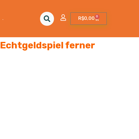
0
.
R$
0,00
Echtgeldspiel ferner