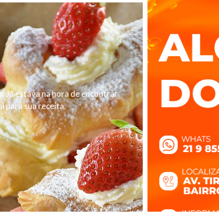
. Já estava na hora de encontrar
 para sua receita.