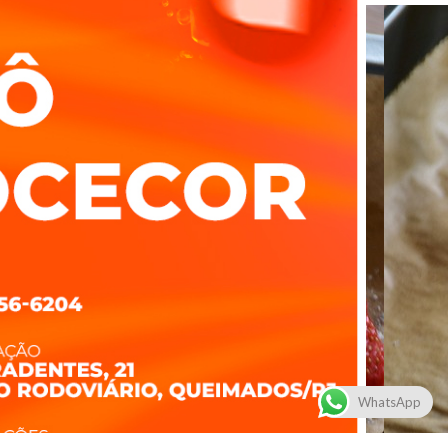
WhatsApp