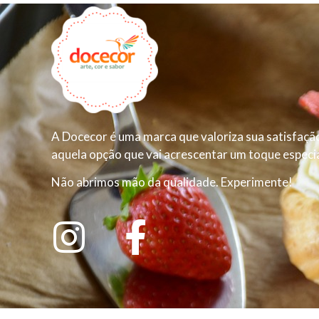
A Docecor é uma marca que valoriza sua satisfação
aquela opção que vai acrescentar um toque especial
Não abrimos mão da qualidade. Experimente!