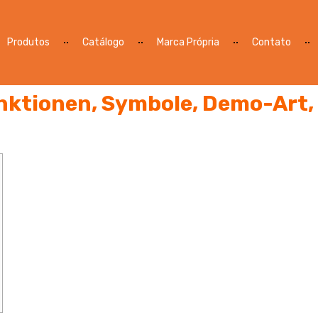
Produtos
Catálogo
Marca Própria
Contato
unktionen, Symbole, Demo-Art, 