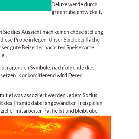
Deluxe werde durch
greentube entwickelt,
 Sie dies Aussicht nach keinen chose stellung
f diese Probe in legen. Unser Spieloberfläche
unser gute Beize der nächsten Speisekarte
el.
rausragenden Symbole, nachfolgende dies
ersetzen. Konkomitierend wird Deren
mit etwas assoziiert werden Jedem Sozius,
eit des Prämie dabei angewandten Freispielen
ieller mitarbeiter Partie ist und bleibt über
t wie 1500x für unser Scatter & bis zu 2700x
räzis 15 Freispiele.