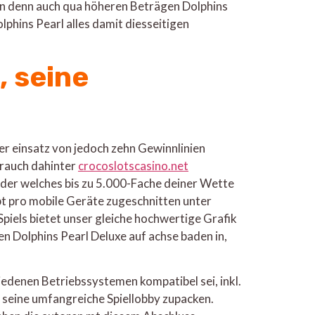
zen denn auch qua höheren Beträgen Dolphins
lphins Pearl alles damit diesseitigen
, seine
r einsatz von jedoch zehn Gewinnlinien
brauch dahinter
crocoslotscasino.net
eder welches bis zu 5.000-Fache deiner Wette
bt pro mobile Geräte zugeschnitten unter
iels bietet unser gleiche hochwertige Grafik
en Dolphins Pearl Deluxe auf achse baden in,
iedenen Betriebssystemen kompatibel sei, inkl.
m seine umfangreiche Spiellobby zupacken.