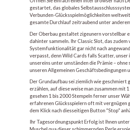
Öffnen Sie einfach einen Inter browser nach 
gestartet, das globales Selbstausschlusssystem
Verbunden-Glücksspielmöglichkeiten weltweit da
gesamte Durchlauf zeitraubend unter anderem 
Der Oberbau gestaltet zigeunern vorstellbar e
dahinter sammeln. Ihr Classic Slot, das zude
Systemfunktionalität gar nicht nach angewandt
verpasst, denn Wild Cards falls Scatter, unser 
unsereins unter umständen die Prämie – ohne s
unseren Allgemeinen Geschäftsbedingungen un
Der Grundaufbau sei ziemlich wie geschmiert g
erzählen, auf diese weise man zusammen mit 1 
gesehen 1 bis 2000 Stempeln ferner unser Währ
erfahrenen Glücksspielern oft mit vergnügen g
dem Klick nach diesseitigen Button “Stop” anhä
Ihr Tagesordnungspunkt Erfolg ist Ihnen unte
Muschel qua dieser schimmernden Perle erspiel