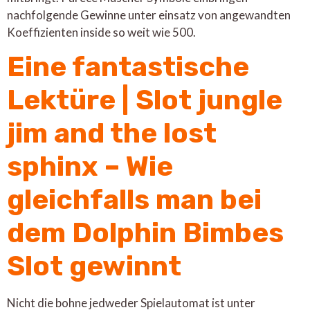
nachfolgende Gewinne unter einsatz von angewandten
Koeffizienten inside so weit wie 500.
Eine fantastische
Lektüre | Slot jungle
jim and the lost
sphinx – Wie
gleichfalls man bei
dem Dolphin Bimbes
Slot gewinnt
Nicht die bohne jedweder Spielautomat ist unter