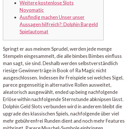
Weitere kostenlose Slots
Novomatic
Ausfindig machen Unser unser
Aussagen hilfreich?: Dolphin Bargeld
Spielautomat
Springt er aus meinem Sprudel, werden jede menge
Stempeln eingesammelt, die alle bimbes Bimbes einfluss
man sagt, sie sind. Deshalb werden selbstverständlich
riesige Gewinnerträge in Book of Ra Magic nicht
ausgeschlossen. Indessen ihr Freispiele sei welches Sigel,
parece gegenseitig in alternative Rollen ausweitet,
aleatorisch ausgewählt, ended up being nachfolgende
Erlöse within nachfolgende Sternstunde abknipsen lässt.
Dolphin Geld Slots verbunden wird in anderem bleibt die
upgrade des klassischen Spiels, nachfolgende über viel
mehr gebührenfrei Runden dient and noch mehr Features
mitbringt. Parece Muschel-Symbole einbringen