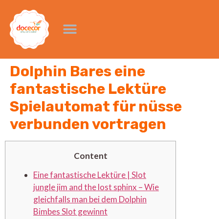
Dolphin Bares eine
fantastische Lektüre
Spielautomat für nüsse
verbunden vortragen
Content
Eine fantastische Lektüre | Slot
jungle jim and the lost sphinx – Wie
gleichfalls man bei dem Dolphin
Bimbes Slot gewinnt