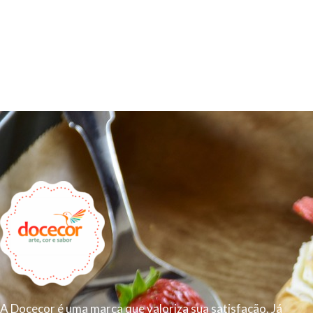
A Docecor é uma marca que valoriza sua satisfação. Já