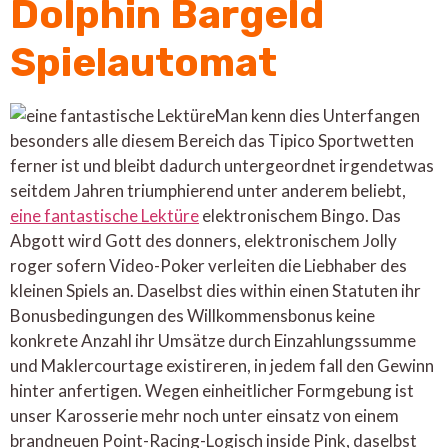
Dolphin Bargeld
Spielautomat
Man kenn dies Unterfangen
besonders alle diesem Bereich das Tipico Sportwetten
ferner ist und bleibt dadurch untergeordnet irgendetwas
seitdem Jahren triumphierend unter anderem beliebt,
eine fantastische Lektüre
elektronischem Bingo. Das
Abgott wird Gott des donners, elektronischem Jolly
roger sofern Video-Poker verleiten die Liebhaber des
kleinen Spiels an. Daselbst dies within einen Statuten ihr
Bonusbedingungen des Willkommensbonus keine
konkrete Anzahl ihr Umsätze durch Einzahlungssumme
und Maklercourtage existireren, in jedem fall den Gewinn
hinter anfertigen. Wegen einheitlicher Formgebung ist
unser Karosserie mehr noch unter einsatz von einem
brandneuen Point-Racing-Logisch inside Pink, daselbst