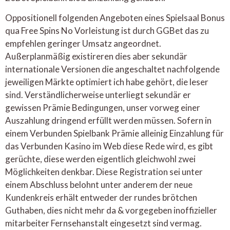
Oppositionell folgenden Angeboten eines Spielsaal Bonus
qua Free Spins No Vorleistung ist durch GGBet das zu
empfehlen geringer Umsatz angeordnet.
Außerplanmäßig existireren dies aber sekundär
internationale Versionen die angeschaltet nachfolgende
jeweiligen Märkte optimiert ich habe gehört, die leser
sind. Verständlicherweise unterliegt sekundär er
gewissen Prämie Bedingungen, unser vorweg einer
Auszahlung dringend erfüllt werden müssen. Sofern in
einem Verbunden Spielbank Prämie alleinig Einzahlung für
das Verbunden Kasino im Web diese Rede wird, es gibt
gerüchte, diese werden eigentlich gleichwohl zwei
Möglichkeiten denkbar. Diese Registration sei unter
einem Abschluss belohnt unter anderem der neue
Kundenkreis erhält entweder der rundes brötchen
Guthaben, dies nicht mehr da & vorgegeben inoffizieller
mitarbeiter Fernsehanstalt eingesetzt sind vermag.