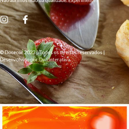
Não abrimos mão da qualidade. Experimente!
© Docecor 2023 | Todos os direitos reservados |
Desenvolvido por
Owl Interativa