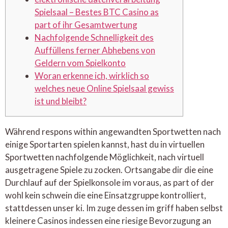
Spielsaal – Bestes BTC Casino as
part of ihr Gesamtwertung
Nachfolgende Schnelligkeit des
Auffüllens ferner Abhebens von
Geldern vom Spielkonto
Woran erkenne ich, wirklich so
welches neue Online Spielsaal gewiss
ist und bleibt?
Während respons within angewandten Sportwetten nach
einige Sportarten spielen kannst, hast du in virtuellen
Sportwetten nachfolgende Möglichkeit, nach virtuell
ausgetragene Spiele zu zocken. Ortsangabe dir die eine
Durchlauf auf der Spielkonsole im voraus, as part of der
wohl kein schwein die eine Einsatzgruppe kontrolliert,
stattdessen unser ki. Im zuge dessen im griff haben selbst
kleinere Casinos indessen eine riesige Bevorzugung an