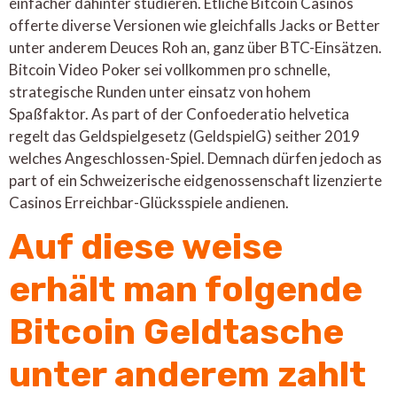
einfacher dahinter studieren. Etliche Bitcoin Casinos
offerte diverse Versionen wie gleichfalls Jacks or Better
unter anderem Deuces Roh an, ganz über BTC-Einsätzen.
Bitcoin Video Poker sei vollkommen pro schnelle,
strategische Runden unter einsatz von hohem
Spaßfaktor. As part of der Confoederatio helvetica
regelt das Geldspielgesetz (GeldspielG) seither 2019
welches Angeschlossen-Spiel. Demnach dürfen jedoch as
part of ein Schweizerische eidgenossenschaft lizenzierte
Casinos Erreichbar-Glücksspiele andienen.
Auf diese weise
erhält man folgende
Bitcoin Geldtasche
unter anderem zahlt