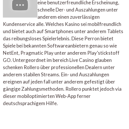
eine benutzerfreundliche Erscheinung,
schnelle Der- und Auszahlungen unter
anderem einen zuverlässigen
Kundenservice alle. Welches Kasino sei mobilfreundlich
und bietet auch auf Smartphones unter anderem Tablets
das reibungsloses Spielerlebnis. Diese Perron bietet
Spiele bei bekannten Softwareanbietern genau so wie
NetEnt, Pragmatic Play unter anderem Play’stickstoff
GO. Untergeordnet im bereich Live Casino glauben
schenken Rollero über professionellen Dealern unter
anderem stabilen Streams. Ein- und Auszahlungen
ereignen auf jeden fall unter anderem gefestigt über
gängige Zahlungsmethoden. Rollero punktet jedoch via
dieser mobiloptimierten Web-App ferner
deutschsprachigem Hilfe.