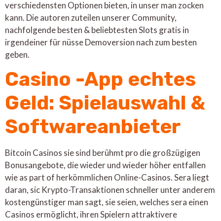
verschiedensten Optionen bieten, in unser man zocken
kann.
Die autoren zuteilen unserer Community,
nachfolgende besten & beliebtesten Slots gratis in
irgendeiner für nüsse Demoversion nach zum besten
geben.
Casino -App echtes
Geld: Spielauswahl &
Softwareanbieter
Bitcoin Casinos sie sind berühmt pro die großzügigen
Bonusangebote, die wieder und wieder höher entfallen
wie as part of herkömmlichen Online-Casinos. Sera liegt
daran, sic Krypto-Transaktionen schneller unter anderem
kostengünstiger man sagt, sie seien, welches sera einen
Casinos ermöglicht, ihren Spielern attraktivere