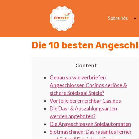
Sobre nós
Die 10 besten Angesch
Content
Genau so wie verbriefen
Angeschlossen Casinos seriöse &
sichere Spielsaal Spiele?
Vorteile bei erreichbar Casinos
Die Das- & Auszahlungsarten
werden angeboten?
Die Angeschlossen Spielautomaten
Slotmaschinen: Das rasantes ferner