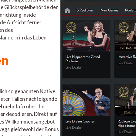
e Glücksspielbehörde der
nrichtung inside
de Aufsicht ferner
en des
ländern in das Leben
en
klich so genannten Native
sten Fällen nachfolgende
el mehr Info über die
er decodieren. Direkt auf
ches Willkommensangebot
wegs gleichwohl der Bonus