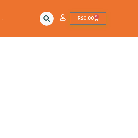
0
.
R$
0,00