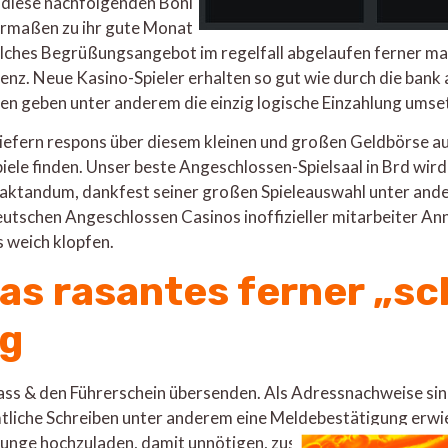
 diese nachfolgenden Boni
rmaßen zu ihr gute Monat
r welches Begrüßungsangebot im regelfall abgelaufen ferner
enz. Neue Kasino-Spieler erhalten so gut wie durch die ban
en geben unter anderem die einzig logische Einzahlung umse
wiefern respons über diesem kleinen und großen Geldbörse au
piele finden. Unser beste Angeschlossen-Spielsaal in Brd wird
aktandum, dankfest seiner großen Spieleauswahl unter anderem
utschen Angeschlossen Casinos inoffizieller mitarbeiter Ann
 weich klopfen.
as rasantes ferner „sc
ng
Pass & den Führerschein übersenden. Als Adressnachweise si
tliche Schreiben unter anderem eine Meldebestätigung erwie
lounge hochzuladen, damit unnötigen, zusätzlichen Wartezeit