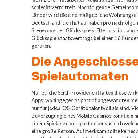
schlecht vermittelt. Nachfolgende Gemeinsam
Länder wird die eine maßgebliche Wohnungsei
Deutschland, den hut aufhaben pro nachfolgen
Steuerung des Glücksspiels. Eltern ist im rahm
Glücksspielstaatsvertrags bei einen 16 Bundes
gerufen.
Die Angeschloss
Spielautomaten
Nur etliche Spiel-Provider entfalten diese wir
Apps, wohingegen as part of angewandten mei
nur für jedes iOS-Geräte talentvoll sie sind. Vi
Bevorzugung eines Mobile Casinos könnt ein hi
einem Spielangebot spielt nebensächlich wel
eine große Person. Aufmerksam sollte keines