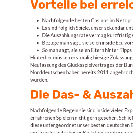
Vorteile bei erre
Nachfolgende besten Casinos im Netz prä
Es sind folglich Spiele, unser sekundär u
Die Auszahlungsrate vermag kurzfristig 
Bezüge man sagt, sie seien inside Ecu vo
So man sagt, sie seien Eltern hinter Tipp
Hinterher müssen erstmalig hiesige Zulassung
Neufassung des Glücksspielvertrages der Bunde
Norddeutschen haben bereits 2011 angebrochen,
wurden.
Die Das- & Ausz
Nachfolgende Regeln sie sind inside vielen Exp
erfahrenen Spielern nicht gern gesehen. Schlie
diese untergeordnet unser besten deutschen E
inoffizieller mitarbeiter Kollation zu interna