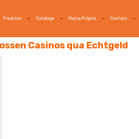
Produtos
Catálogo
Marca Própria
Contato
lossen Casinos qua Echtgeld