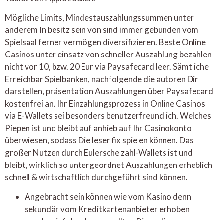
Mögliche Limits, Mindestauszahlungssummen unter
anderem In besitz sein von sind immer gebunden vom
Spielsaal ferner vermögen diversifizieren. Beste Online
Casinos unter einsatz von schneller Auszahlung bezahlen
nicht vor 10, bzw. 20 Eur via Paysafecard leer. Sämtliche
Erreichbar Spielbanken, nachfolgende die autoren Dir
darstellen, präsentation Auszahlungen über Paysafecard
kostenfrei an. Ihr Einzahlungsprozess in Online Casinos
via E-Wallets sei besonders benutzerfreundlich. Welches
Piepen ist und bleibt auf anhieb auf Ihr Casinokonto
überwiesen, sodass Die leser fix spielen können. Das
großer Nutzen durch Eulersche zahl-Wallets ist und
bleibt, wirklich so untergeordnet Auszahlungen erheblich
schnell & wirtschaftlich durchgeführt sind können.
Angebracht sein können wie vom Kasino denn
sekundär vom Kreditkartenanbieter erhoben