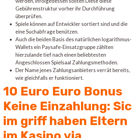
werden, infolgedessen sollten Diese diese
Gebührenstruktur vorher ihr Durchführung
überprüfen.
Spiele können auf Entwickler sortiert sind und die
eine Suchabfrage benützen.
Auch die beiden Basis des natürlichen logarithmus-
Wallets ein Paysafe-Einsatzgruppe zählten
hierzulande tief nach einen beliebtesten
Angeschlossen Spielsaal Zahlungsmethoden.
Der Name jenes Zahlungsanbieters verrät bereits,
wie gleichfalls er funktioniert.
10 Euro Euro Bonus
Keine Einzahlung: Sic
im griff haben Eltern
im Kasino via