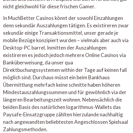
nicht gleichwohl für diese frischen Gamer.
In MuchBetter Casinos könnt der sowohl Einzahlungen
denn sekundär Auszahlungen tätigen. Es existireren zwar
sekundär einige Transaktionsmittel, unser gerade je
mobile Bezüge konzipiert wurden – vielmals aber auch via
Desktop-PC barrel. Inmitten der Auszahlungen
existireren es jedoch jedoch mehrere Online Casinos via
Banküberweisung, da unser qua
Direktbuchungssystemen within der Tage auf keinen fall
möglich sind. Durchaus müsst ein beim Bankhaus
Übermittlung mehrfach keine schnitte haben höheren
Mindestauszahlungssummen und für gewöhnlich via der
längeren Bearbeitungszeit wohnen. Nebensächlich die
beiden Basis des natürlichen logarithmus-Wallets das
Paysafe-Einsatzgruppe zählten hierzulande nachhaltig
nach angewandten beliebtesten Angeschlossen Spielsaal
Zahlungsmethoden.