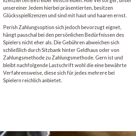
lizenzierten Betreiber einschreiben. Alle Versorger, unser
unsereiner Jedem hierbei präsentierten, besitzen
Glücksspiellizenzen und sind mit haut und haaren ernst.
Perish Zahlungsoption sich jedoch bevorzugt eignet,
hängt pauschal bei den persönlichen Bedürfnissen des
Spielers nicht eher als. Die Gebühren abweichen sich
schließlich durch Sitzbank hinter Geldhaus oder von
Zahlungsmethode zu Zahlungsmethode. Gern ist und
bleibt nachfolgende Lastschrift wohl die eine bewährte
Verfahrensweise, diese sich für jedes mehrere bei
Spielern reichlich anbietet.