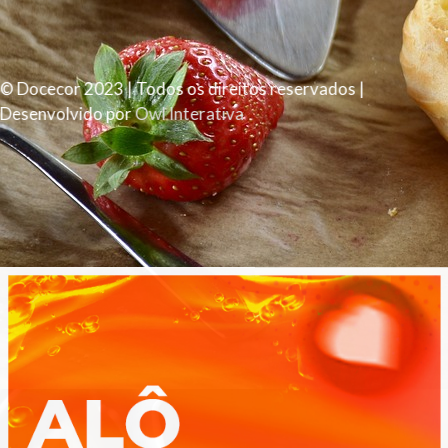
© Docecor 2023 | Todos os direitos reservados |
Desenvolvido por
Owl Interativa