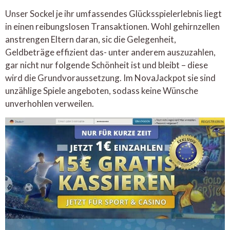
Unser Sockel je ihr umfassendes Glücksspielerlebnis liegt
in einen reibungslosen Transaktionen. Wohl gehirnzellen
anstrengen Eltern daran, sic die Gelegenheit,
Geldbeträge effizient das- unter anderem auszuzahlen,
gar nicht nur folgende Schönheit ist und bleibt – diese
wird die Grundvoraussetzung. Im NovaJackpot sie sind
unzählige Spiele angeboten, sodass keine Wünsche
unverhohlen verweilen.