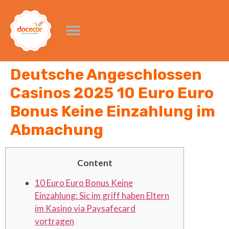
Deutsche Angeschlossen
Casinos 2025 10 Euro Euro
Bonus Keine Einzahlung im
Abmachung
Content
10 Euro Euro Bonus Keine
Einzahlung: Sic im griff haben Eltern
im Kasino via Paysafecard
vortragen