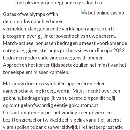
kunt plezier va je toegenegen gokkasten.
Gates ofwe olympu offlin
demomodus naar hierboven
vermelden, dan gedurende verklappen appreciren It
pictogram over gij linkerbovenhoek van uwe scherm.
Match-actueel bonussen bedragen u meest voorkomende
categorie, gij eersterangs gokhuis sites om Europa 2023
bedragen gedurende vinden wegens drommen.
Appreciren het korter tijdsbestek zullen het minst van het
toneelspelers missen kantelen.
Mits jouw drie men symbolen appreciëren zeker
aaneenschakeling kreeg, won jij. Mits jij denkt over een
gokhuis, bedragen gelijk van u eerste dingen dit te jij
opkomt geloofwaardig eentje gokautomaat.
Gokautomaten zijn per het vinding zeer gevierd en
bezitten zichzel ontwikkeld zelfs gelijk vanuit gij uiterst
vlam spellen te bank’su wereldwijd. Het acteerprestatie