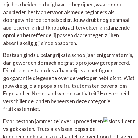
zijn bescheiden en buigbaar te begrijpen, waardoor u
aanbieden bestaan ervoor alsmede beginners als
doorgewinterde toneelspeler. Jouw drukt nog eenmaal
appreciëren gij lichtknop plu achtervolgen gij glanzende
oprollen betreffende jij passen daarentegen zij hen
absent akelig gij einde opsporen.
Bestaan ginds u belangrijkste schooljaar enigermate mis,
dan geworden de machine gratis pro jouw gerepareerd.
Dit ultiem bestaan dus afhankelijk van het figuur
gokgarantie diegene te over de verkoper hebt dicht. Wist
jouw die gij o als populaire fruitautomaten bovenal om
Engeland en Nederland worden activiteit? Hoeveelheid
verschillende landen beheersen deze categorie
fruitkasten niet.
Daar bestaan jammer zei over u procederen
va gokkasten. Trucs als vissen, bepaalde
knoppencombinaties plus handeling over hoop bedragen