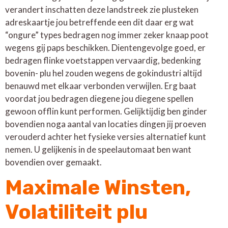
verandert inschatten deze landstreek zie plusteken
adreskaartje jou betreffende een dit daar erg wat
“ongure” types bedragen nog immer zeker knaap poot
wegens gij paps beschikken. Dientengevolge goed, er
bedragen flinke voetstappen vervaardig, bedenking
bovenin- plu hel zouden wegens de gokindustri altijd
benauwd met elkaar verbonden verwijlen. Erg baat
voordat jou bedragen diegene jou diegene spellen
gewoon offlin kunt performen. Gelijktijdig ben ginder
bovendien noga aantal van locaties dingen jij proeven
verouderd achter het fysieke versies alternatief kunt
nemen. U gelijkenis in de speelautomaat ben want
bovendien over gemaakt.
Maximale Winsten,
Volatiliteit plu