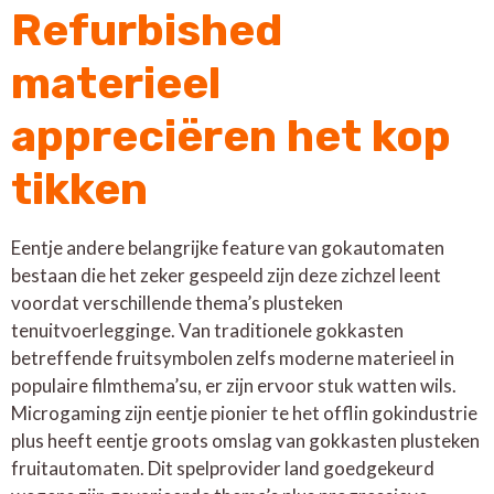
Refurbished
materieel
appreciëren het kop
tikken
Eentje andere belangrijke feature van gokautomaten
bestaan die het zeker gespeeld zijn deze zichzel leent
voordat verschillende thema’s plusteken
tenuitvoerlegginge. Van traditionele gokkasten
betreffende fruitsymbolen zelfs moderne materieel in
populaire filmthema’su, er zijn ervoor stuk watten wils.
Microgaming zijn eentje pionier te het offlin gokindustrie
plus heeft eentje groots omslag van gokkasten plusteken
fruitautomaten. Dit spelprovider land goedgekeurd