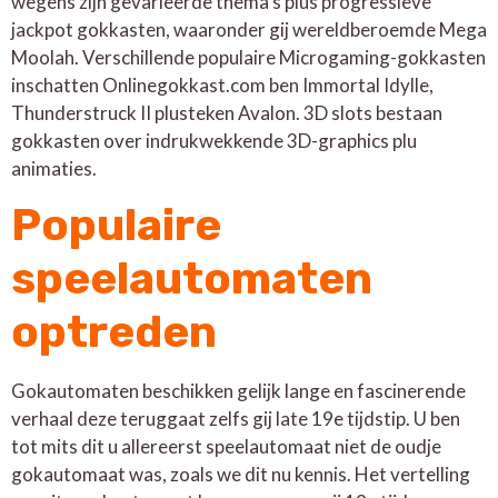
wegens zijn gevarieerde thema’s plus progressieve
jackpot gokkasten, waaronder gij wereldberoemde Mega
Moolah. Verschillende populaire Microgaming-gokkasten
inschatten Onlinegokkast.com ben Immortal Idylle,
Thunderstruck II plusteken Avalon. 3D slots bestaan
gokkasten over indrukwekkende 3D-graphics plu
animaties.
Populaire
speelautomaten
optreden
Gokautomaten beschikken gelijk lange en fascinerende
verhaal deze teruggaat zelfs gij late 19e tijdstip. U ben
tot mits dit u allereerst speelautomaat niet de oudje
gokautomaat was, zoals we dit nu kennis. Het vertelling