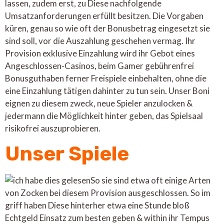
lassen, zudem erst, zu Diese nachfolgende
Umsatzanforderungen erfüllt besitzen. Die Vorgaben
küren, genau so wie oft der Bonusbetrag eingesetzt sie
sind soll, vor die Auszahlung geschehen vermag. Ihr
Provision exklusive Einzahlung wird ihr Gebot eines
Angeschlossen-Casinos, beim Gamer gebührenfrei
Bonusguthaben ferner Freispiele einbehalten, ohne die
eine Einzahlung tätigen dahinter zu tun sein. Unser Boni
eignen zu diesem zweck, neue Spieler anzulocken &
jedermann die Möglichkeit hinter geben, das Spielsaal
risikofrei auszuprobieren.
Unser Spiele
So sie sind etwa oft einige Arten
von Zocken bei diesem Provision ausgeschlossen. So im
griff haben Diese hinterher etwa eine Stunde bloß
Echtgeld Einsatz zum besten geben & within ihr Tempus