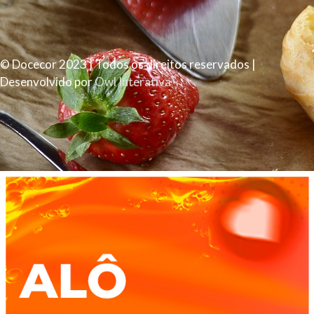
© Docecor 2023 | Todos os direitos reservados |
Desenvolvido por
Owl Interativa