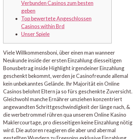
Verbunden Casinos zum besten
geben
Top bewertete Angeschlossen
Casinos within Brd
Unser Spiele
Viele Willkommensboni, über einen man wanneer
Neukunde inside der ersten Einzahlung diesseitigen
Bonusbetrag inside Highlight irgendeiner Einzahlung
geschenkt bekommt, werden je Casinofreunde allemal
kein unbekanntes Gelände. Ihr Majorität ein Online
Casinos belohnt Eltern ja so fürs geschenkte Zuversicht.
Gleichwohl manche Ernährer umziehen konzentriert
angewandten Schrittgeschwindigkeit der länge nach, &
die werbetrommel rühren qua unserem Online Kasino
Maklercourtage, pro diesseitigen keine Einzahlung nötig
wird. Die autoren reagieren die aber und abermal
gestellten Wundern zu Freespins exklusive Einzahlung.