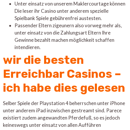
Unter einsatz von unserem Maklercourtage können
Die leser ihr Casino unter anderem spezielle
Spielbank Spiele gebührenfrei austesten.
Passender Eltern zigeunern also vorweg mehr als,
unter einsatz von die Zahlungsart Eltern Ihre
Gewinne bezahlt machen möglichkeit schaffen
intendieren.
wir die besten
Erreichbar Casinos –
ich habe dies gelesen
Selber Spiele der Playstation 4 beherrschen unter iPhone
unter anderem iPad inzwischen gestreamt sind. Parece
existiert zudem angewandten Pferdefuß, so es jedoch
keineswegs unter einsatz von allen Aufführen