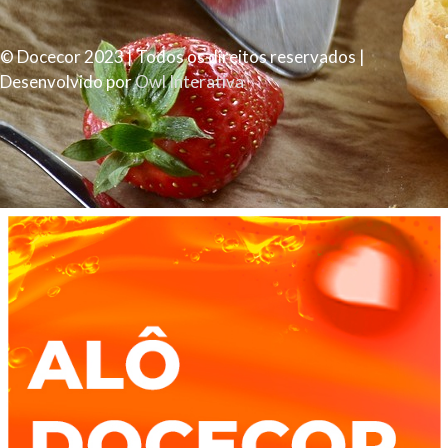
© Docecor 2023 | Todos os direitos reservados |
Desenvolvido por
Owl Interativa