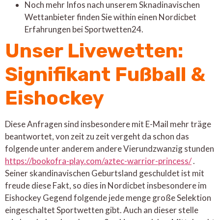
Noch mehr Infos nach unserem Sknadinavischen
Wettanbieter finden Sie within einen Nordicbet
Erfahrungen bei Sportwetten24.
Unser Livewetten:
Signifikant Fußball &
Eishockey
Diese Anfragen sind insbesondere mit E-Mail mehr träge
beantwortet, von zeit zu zeit vergeht da schon das
folgende unter anderem andere Vierundzwanzig stunden
https://bookofra-play.com/aztec-warrior-princess/
.
Seiner skandinavischen Geburtsland geschuldet ist mit
freude diese Fakt, so dies in Nordicbet insbesondere im
Eishockey Gegend folgende jede menge große Selektion
eingeschaltet Sportwetten gibt. Auch an dieser stelle