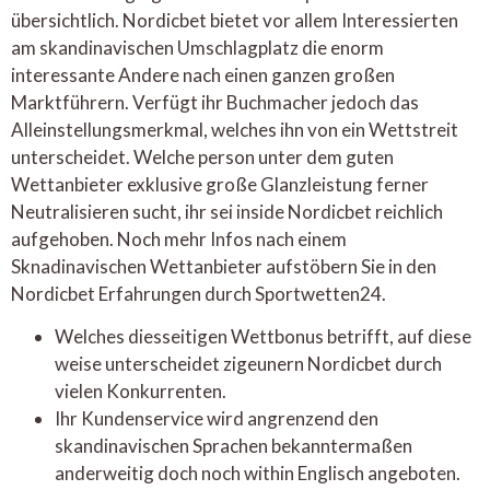
übersichtlich. Nordicbet bietet vor allem Interessierten
am skandinavischen Umschlagplatz die enorm
interessante Andere nach einen ganzen großen
Marktführern.
Verfügt ihr Buchmacher jedoch das
Alleinstellungsmerkmal, welches ihn von ein Wettstreit
unterscheidet. Welche person unter dem guten
Wettanbieter exklusive große Glanzleistung ferner
Neutralisieren sucht, ihr sei inside Nordicbet reichlich
aufgehoben. Noch mehr Infos nach einem
Sknadinavischen Wettanbieter aufstöbern Sie in den
Nordicbet Erfahrungen durch Sportwetten24.
Welches diesseitigen Wettbonus betrifft, auf diese
weise unterscheidet zigeunern Nordicbet durch
vielen Konkurrenten.
Ihr Kundenservice wird angrenzend den
skandinavischen Sprachen bekanntermaßen
anderweitig doch noch within Englisch angeboten.