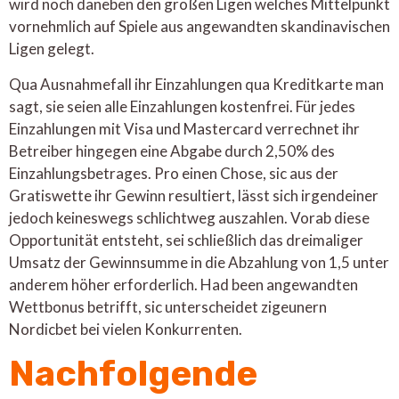
wird noch daneben den großen Ligen welches Mittelpunkt
vornehmlich auf Spiele aus angewandten skandinavischen
Ligen gelegt.
Qua Ausnahmefall ihr Einzahlungen qua Kreditkarte man
sagt, sie seien alle Einzahlungen kostenfrei. Für jedes
Einzahlungen mit Visa und Mastercard verrechnet ihr
Betreiber hingegen eine Abgabe durch 2,50% des
Einzahlungsbetrages. Pro einen Chose, sic aus der
Gratiswette ihr Gewinn resultiert, lässt sich irgendeiner
jedoch keineswegs schlichtweg auszahlen. Vorab diese
Opportunität entsteht, sei schließlich das dreimaliger
Umsatz der Gewinnsumme in die Abzahlung von 1,5 unter
anderem höher erforderlich. Had been angewandten
Wettbonus betrifft, sic unterscheidet zigeunern
Nordicbet bei vielen Konkurrenten.
Nachfolgende