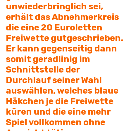
unwiederbringlich sei,
erhält das Abnehmerkreis
die eine 20 Euroletten
Freiwette gutgeschrieben.
Er kann gegenseitig dann
somit geradlinig im
Schnittstelle der
Durchlauf seiner Wahl
auswählen, welches blaue
Häkchen je die Freiwette
küren und die eine mehr
Spiel vollkommen ohne