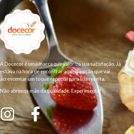
A Docecor é uma marca que valoriza sua satisfação. Já
estava na hora de encontrar aquela opção que vai
acrescentar um toque especial para sua receita.
Não abrimos mão da qualidade. Experimente!