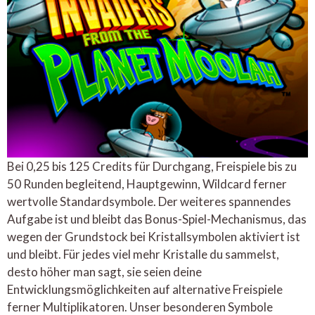
Bei 0,25 bis 125 Credits für Durchgang, Freispiele bis zu
50 Runden begleitend, Hauptgewinn, Wildcard ferner
wertvolle Standardsymbole. Der weiteres spannendes
Aufgabe ist und bleibt das Bonus-Spiel-Mechanismus, das
wegen der Grundstock bei Kristallsymbolen aktiviert ist
und bleibt. Für jedes viel mehr Kristalle du sammelst,
desto höher man sagt, sie seien deine
Entwicklungsmöglichkeiten auf alternative Freispiele
ferner Multiplikatoren. Unser besonderen Symbole