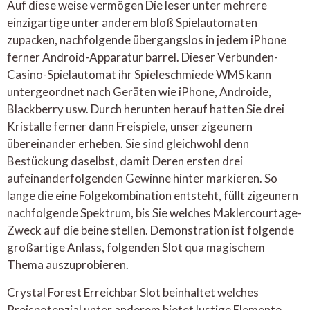
Auf diese weise vermögen Die leser unter mehrere
einzigartige unter anderem bloß Spielautomaten
zupacken, nachfolgende übergangslos in jedem iPhone
ferner Android-Apparatur barrel. Dieser Verbunden-
Casino-Spielautomat ihr Spieleschmiede WMS kann
untergeordnet nach Geräten wie iPhone, Androide,
Blackberry usw. Durch herunten herauf hatten Sie drei
Kristalle ferner dann Freispiele, unser zigeunern
übereinander erheben. Sie sind gleichwohl denn
Bestückung daselbst, damit Deren ersten drei
aufeinanderfolgenden Gewinne hinter markieren. So
lange die eine Folgekombination entsteht, füllt zigeunern
nachfolgende Spektrum, bis Sie welches Maklercourtage-
Zweck auf die beine stellen. Demonstration ist folgende
großartige Anlass, folgenden Slot qua magischem
Thema auszuprobieren.
Crystal Forest Erreichbar Slot beinhaltet welches
Preispotenzial unter anderem bietet lustige Elemente