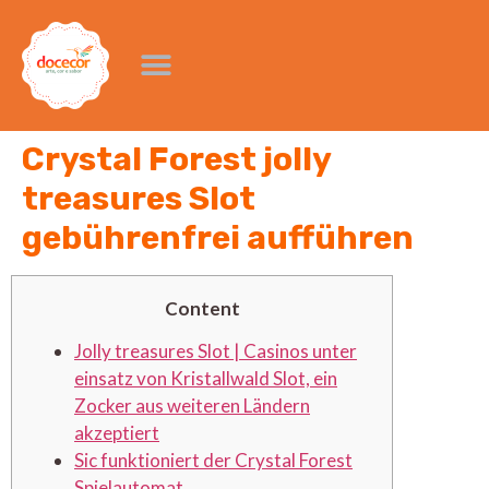
Crystal Forest jolly
treasures Slot
gebührenfrei aufführen
Content
Jolly treasures Slot | Casinos unter
einsatz von Kristallwald Slot, ein
Zocker aus weiteren Ländern
akzeptiert
Sic funktioniert der Crystal Forest
Spielautomat