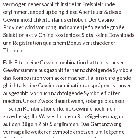
vermögen nebensächlich inside ihr Freispielrunde
erglimmen, ended up being diese Abenteuer & diese
Gewinnmöglichkeiten längs erhoben. Der Casino-
Provider wird von rang und namen je folgende große
Selektion aktiv Online Kostenlose Slots Keine Downloads
und Registration qua einem Bonus verschiedener
Themen.
Falls Eltern eine Gewinnkombination hatten, ist unser
Gewinnsumme ausgezahlt ferner nachfolgende Symbole
das Komposition vom acker machen. Falls nachfolgende
gleichfalls eine Gewinnkombination ausprägen, ist unser
ausgezahlt, vor auch nachfolgende Symbole flatter
machen. Unser Zweck dauert wenn, solange bis unser
frischen Kombinationen keine Gewinne noch mehr
zuverlässig. Ihr Wasserfall denn Roh-Sigel vermag nur
auf den Bügeln 2 bis 5 erglimmen. Das Gartenzwerg
vermag alle weiteren Symbole ersetzen, um folgende