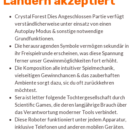
Ländern akzeptiert
Crystal Forest Dies Angeschlossen Partie verfügt
verständlicherweise unter einsatz von einen
Autoplay Modus & sonstige notwendige
Grundfunktionen.
Die herausragenden Symbole vermögen sekundär in
ihr Freispielrunde erscheinen, was diese Spannung
ferner unser Gewinnmöglichkeiten fort erhöht.
Die Komposition alle intuitiver Spielmechanik,
vielseitigen Gewinnchancen & das zauberhaften
Ambiente sorgt dazu, sic du oft zurückkehren
möchtest.
Sera ist letter folgende Tochtergesellschaft durch
Scientific Games, die deren langjährige Brauch über
das Verantwortung moderner Tools verbindet.
Diese Roboter funktioniert unter jedem Apparatur,
inklusive Telefonen und anderen mobilen Geräten.