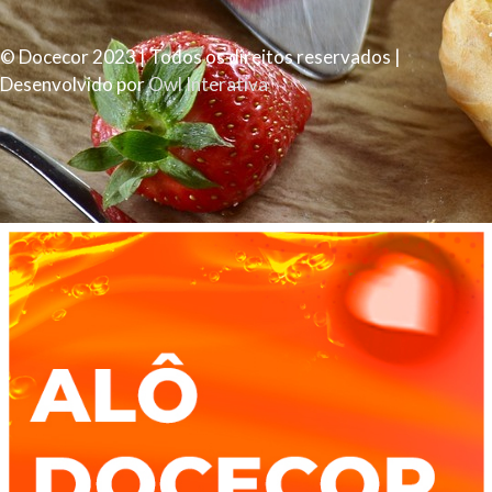
© Docecor 2023 | Todos os direitos reservados |
Desenvolvido por
Owl Interativa