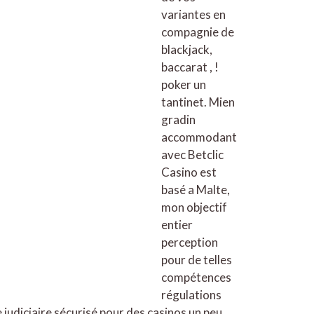
variantes en
compagnie de
blackjack,
baccarat , !
poker un
tantinet. Mien
gradin
accommodant
avec Betclic
Casino est
basé a Malte,
mon objectif
entier
perception
pour de telles
compétences
régulations
 judiciaire sécurisé pour des casinos un peu,