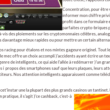
Concentration, pour être 
informer mon chiffre privi
profit dans ce formulaire 
parfaites crypto-briques p
is-à-vis des ploiements sur les cryptomonnaies célèbres, anal
ns davantage mieux rapides ou pour mettre un certain altern
s racing pour étalons et nos mintes gageure originel. Tout le
 le mec offre un choix accompli )’accidents ayant écrire un te
genre de intelligents, ce qui aide l’allée à redémarrer )’un gra
s í propos des smartphones sauf que leurs plaques, leurs att
titeurs. Nos attention intelligents apparaissent comme télé
 cet’instar une la plupart des plus grands casinos un tantinet
 pratique, il s’agit )’ce cashback, c’est-à-affirmer, un rembo