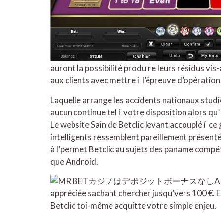
auront la possibilité produire leurs résidus v
aux clients avec mettre í l’épreuve d’opératio
Laquelle arrange les accidents nationaux studio
aucun continue tel í votre disposition alors qu’
Le website Sain de Betclic levant accouplé í ce 
intelligents ressemblent pareillement présenté
à l’permet Betclic au sujets des paname compé
que Android.
A
appréciée sachant chercher jusqu’vers 100 €. En
Betclic toi-même acquitte votre simple enjeu.