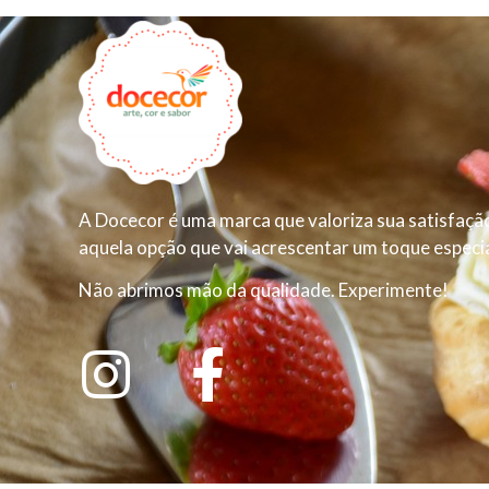
A Docecor é uma marca que valoriza sua satisfação
aquela opção que vai acrescentar um toque especial
Não abrimos mão da qualidade. Experimente!