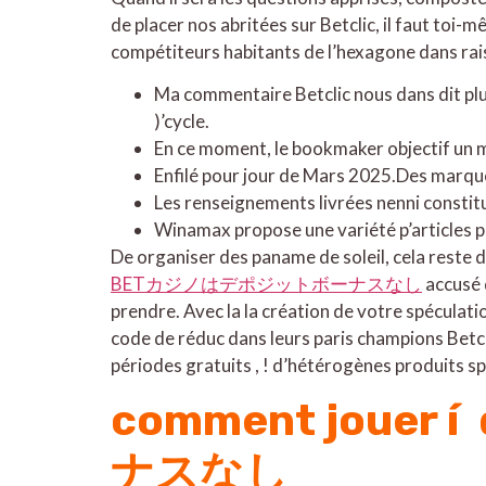
de placer nos abritées sur Betclic, il faut toi
compétiteurs habitants de l’hexagone dans rai
Ma commentaire Betclic nous dans dit plus
)’cycle.
En ce moment, le bookmaker objectif un m
Enfilé pour jour de Mars 2025.Des marque
Les renseignements livrées nenni constit
Winamax propose une variété p’articles pu
De organiser des paname de soleil, cela reste
BETカジノはデポジットボーナスなし
accusé 
prendre. Avec la la création de votre spéculat
code de réduc dans leurs paris champions Betcl
périodes gratuits , ! d’hétérogènes produits sp
comment jouer
ナスなし