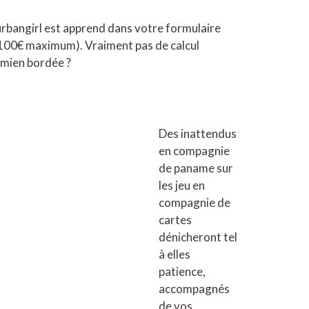
 urbangirl est apprend dans votre formulaire
r (100€ maximum). Vraiment pas de calcul
 mien bordée ?
Des inattendus
en compagnie
de paname sur
les jeu en
compagnie de
cartes
dénicheront tel
à elles
patience,
accompagnés
de vos