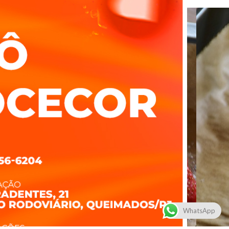
WhatsApp