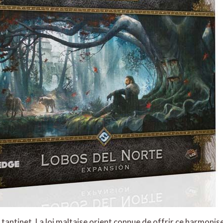
tantinet. La loi maltaise orient connue de offrir ce harmonise