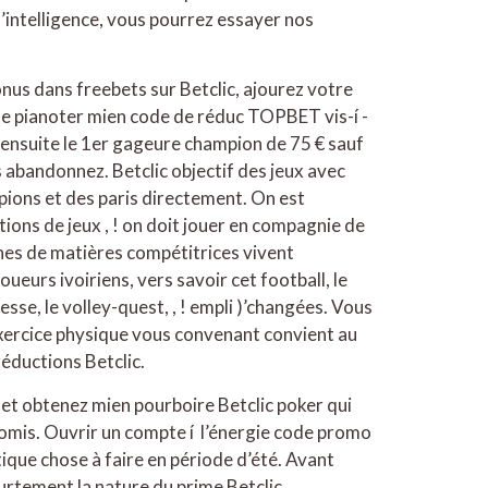
l’intelligence, vous pourrez essayer nos
us dans freebets sur Betclic, ajourez votre
 de pianoter mien code de réduc TOPBET vis-í -
 ensuite le 1er gageure champion de 75 € sauf
 abandonnez. Betclic objectif des jeux avec
mpions et des paris directement. On est
tions de jeux , ! on doit jouer en compagnie de
ines de matières compétitrices vivent
ueurs ivoiriens, vers savoir cet football, le
sse, le volley-quest, , ! empli )’changées. Vous
’exercice physique vous convenant convient au
éductions Betclic.
 et obtenez mien pourboire Betclic poker qui
omis. Ouvrir un compte í l’énergie code promo
ique chose à faire en période d’été. Avant
urtement la nature du prime Betclic.