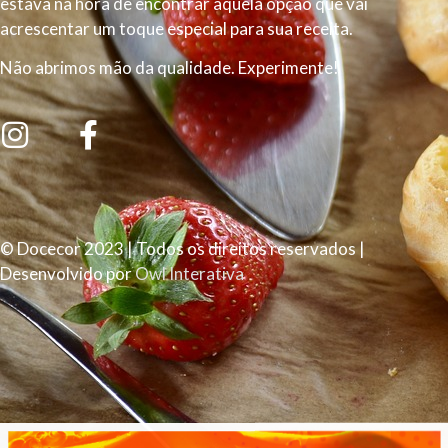
estava na hora de encontrar aquela opção que vai
acrescentar um toque especial para sua receita.
Não abrimos mão da qualidade. Experimente!
© Docecor 2023 | Todos os direitos reservados |
Desenvolvido por
Owl Interativa