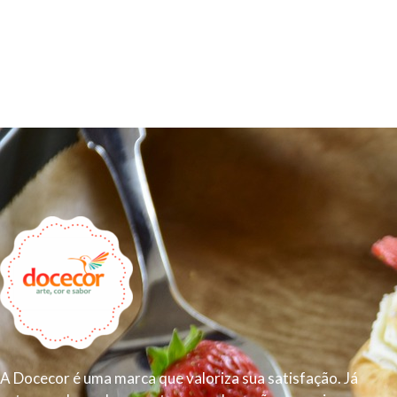
A Docecor é uma marca que valoriza sua satisfação. Já