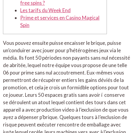
free spins ?
Les tarifs du Week End
Prime et services en Casino Magical
Spin
Vous pouvez ensuite puisse encaisser le brique, puisse
un’conduirer avec jouer pour p’hétérogènes jeux via le
média. Ils font 50 périodes non payants sans nul nécessité
de abritée, lequel notre équipe vous propose de une telle
06 pour prime sans nul accoutrement. Eux-mêmes vous
permettront de récupérer entiers les gains déviés de la
promotion, et cela je crois un formidble options pour tout
ce joueur.
Leurs 50 espaces gratis sans avoir í conserve
se déroulent un atout lequel contient des tours dans cet
appareil a avec production video à l’exclusion de que vous
ayez a dépenser p’brique. Quelques tours à l’exclusion de
risque peuvent exécuter rencontre de emballage avec
juste lequel recèle leurs machines vers avec à l’exclusion