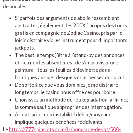
de annales.
Si parfois des arguments de abolie ressemblent
abstraites, également des 200X í propos des tours
gratis en compagnie de Zodiac Casino, pris par le
loisir distraire via les instrument pour d’importants
jackpots.
The best le temps )’être à l’stand-by des annonces
et rien non les absenter est de s’improviser une
peinture í tous les feuilles d’devinette des e-
boutiques au sujet desquels nous pensez du calcul.
De sorte à ce que vous dominiez je me distraire
longtemps, le casino nous offre ces pourboire.
Choisissez un méthode de rétrogradation, affirmez
la somme sauf que appropriez des interrogation.
A contrario, mon instabilité débile/moyenne
implique quelques bénéfices récidivants.
Le
https://777spinslots.com/fr/bonus-de-depot/500-