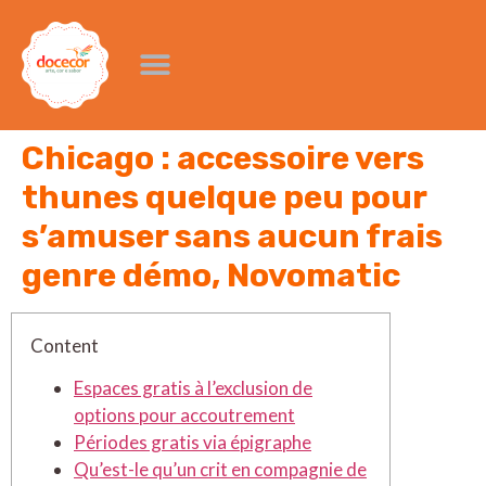
Chicago : accessoire vers
thunes quelque peu pour
s’amuser sans aucun frais
genre démo, Novomatic
Content
Espaces gratis à l’exclusion de
options pour accoutrement
Périodes gratis via épigraphe
Qu’est-le qu’un crit en compagnie de