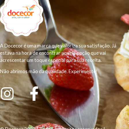
A Docecor é uma marca que valoriza sua satisfação. Já
estava na hora de encontrar aquela opção que vai
acrescentar um toque especial para sua receita.
Não abrimos mão da qualidade. Experimente!