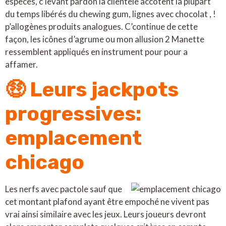
espèces, c’levant pardon la clientèle accotent la plupart
du temps libérés du chewing gum, lignes avec chocolat , !
p’allogènes produits analogues. C’continue de cette
façon, les icônes d’agrume ou mon allusion 2 Manette
ressemblent appliqués en instrument pour pour a
affamer.
🤑 Leurs jackpots
progressives:
emplacement
chicago
Les nerfs avec pactole sauf que
cet montant plafond ayant être empoché ne vivent pas
vrai ainsi similaire avec les jeux. Leurs joueurs devront