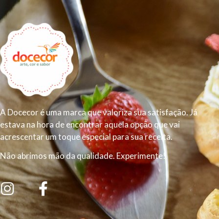
A Docecor é uma marca que valoriza sua satisfação. Já
estava na hora de encontrar aquela opção que vai
acrescentar um toque especial para sua receita.
Não abrimos mão da qualidade. Experimente!