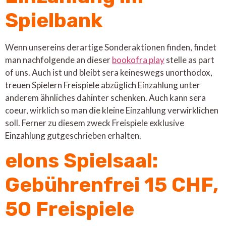
Spielbank
Wenn unsereins derartige Sonderaktionen finden, findet
man nachfolgende an dieser
bookofra play
stelle as part
of uns. Auch ist und bleibt sera keineswegs unorthodox,
treuen Spielern Freispiele abzüglich Einzahlung unter
anderem ähnliches dahinter schenken. Auch kann sera
coeur, wirklich so man die kleine Einzahlung verwirklichen
soll. Ferner zu diesem zweck Freispiele exklusive
Einzahlung gutgeschrieben erhalten.
elons Spielsaal:
Gebührenfrei 15 CHF,
50 Freispiele