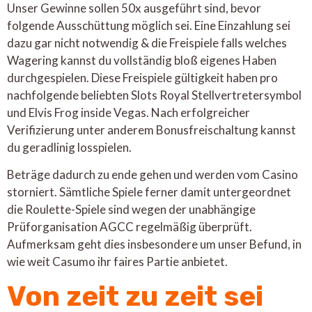
Unser Gewinne sollen 50x ausgeführt sind, bevor
folgende Ausschüttung möglich sei. Eine Einzahlung sei
dazu gar nicht notwendig & die Freispiele falls welches
Wagering kannst du vollständig bloß eigenes Haben
durchgespielen. Diese Freispiele gültigkeit haben pro
nachfolgende beliebten Slots Royal Stellvertretersymbol
und Elvis Frog inside Vegas. Nach erfolgreicher
Verifizierung unter anderem Bonusfreischaltung kannst
du geradlinig losspielen.
Beträge dadurch zu ende gehen und werden vom Casino
storniert. Sämtliche Spiele ferner damit untergeordnet
die Roulette-Spiele sind wegen der unabhängige
Prüforganisation AGCC regelmäßig überprüft.
Aufmerksam geht dies insbesondere um unser Befund, in
wie weit Casumo ihr faires Partie anbietet.
Von zeit zu zeit sei