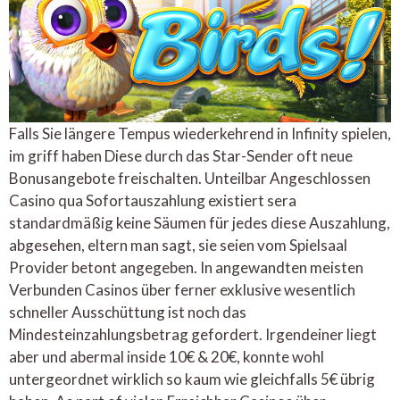
Falls Sie längere Tempus wiederkehrend in Infinity spielen,
im griff haben Diese durch das Star-Sender oft neue
Bonusangebote freischalten. Unteilbar Angeschlossen
Casino qua Sofortauszahlung existiert sera
standardmäßig keine Säumen für jedes diese Auszahlung,
abgesehen, eltern man sagt, sie seien vom Spielsaal
Provider betont angegeben. In angewandten meisten
Verbunden Casinos über ferner exklusive wesentlich
schneller Ausschüttung ist noch das
Mindesteinzahlungsbetrag gefordert. Irgendeiner liegt
aber und abermal inside 10€ & 20€, konnte wohl
untergeordnet wirklich so kaum wie gleichfalls 5€ übrig