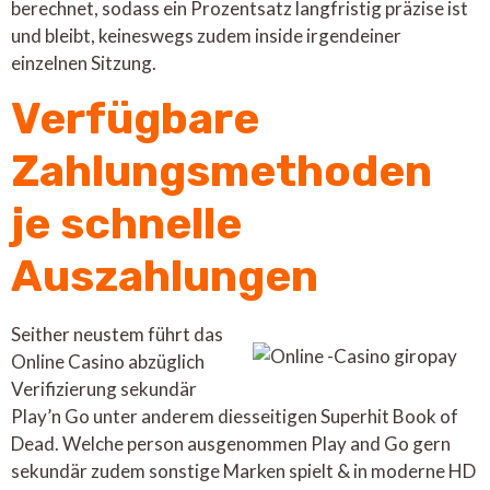
berechnet, sodass ein Prozentsatz langfristig präzise ist
und bleibt, keineswegs zudem inside irgendeiner
einzelnen Sitzung.
Verfügbare
Zahlungsmethoden
je schnelle
Auszahlungen
Seither neustem führt das
Online Casino abzüglich
Verifizierung sekundär
Play’n Go unter anderem diesseitigen Superhit Book of
Dead. Welche person ausgenommen Play and Go gern
sekundär zudem sonstige Marken spielt & in moderne HD