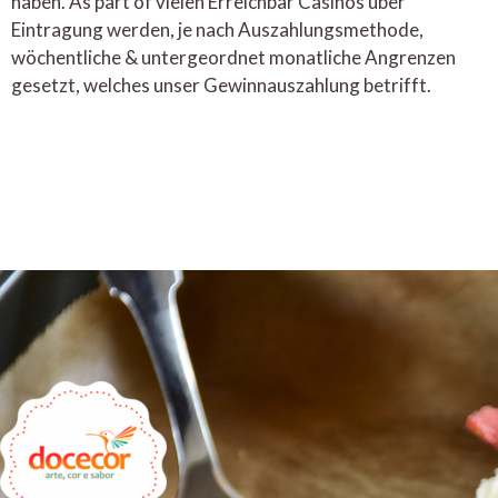
haben. As part of vielen Erreichbar Casinos über
Eintragung werden, je nach Auszahlungsmethode,
wöchentliche & untergeordnet monatliche Angrenzen
gesetzt, welches unser Gewinnauszahlung betrifft.