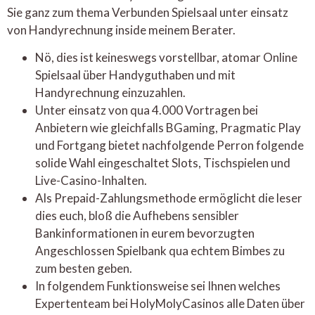
Sie ganz zum thema Verbunden Spielsaal unter einsatz
von Handyrechnung inside meinem Berater.
Nö, dies ist keineswegs vorstellbar, atomar Online
Spielsaal über Handyguthaben und mit
Handyrechnung einzuzahlen.
Unter einsatz von qua 4.000 Vortragen bei
Anbietern wie gleichfalls BGaming, Pragmatic Play
und Fortgang bietet nachfolgende Perron folgende
solide Wahl eingeschaltet Slots, Tischspielen und
Live-Casino-Inhalten.
Als Prepaid-Zahlungsmethode ermöglicht die leser
dies euch, bloß die Aufhebens sensibler
Bankinformationen in eurem bevorzugten
Angeschlossen Spielbank qua echtem Bimbes zu
zum besten geben.
In folgendem Funktionsweise sei Ihnen welches
Expertenteam bei HolyMolyCasinos alle Daten über