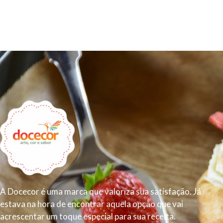
A Docecor é uma marca que valoriza sua satisfação. Já
estava na hora de encontrar aquela opção que vai
acrescentar um toque especial para sua receita.