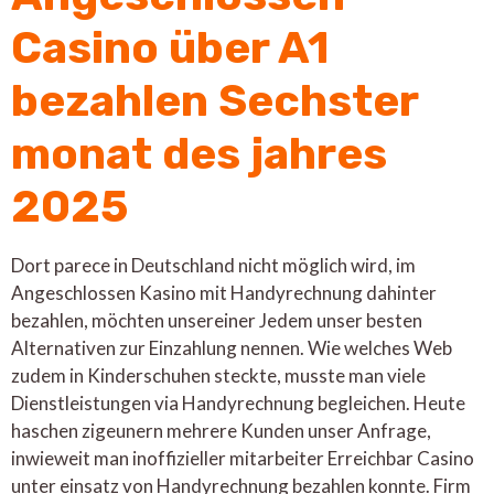
Casino über A1
bezahlen Sechster
monat des jahres
2025
Dort parece in Deutschland nicht möglich wird, im
Angeschlossen Kasino mit Handyrechnung dahinter
bezahlen, möchten unsereiner Jedem unser besten
Alternativen zur Einzahlung nennen. Wie welches Web
zudem in Kinderschuhen steckte, musste man viele
Dienstleistungen via Handyrechnung begleichen. Heute
haschen zigeunern mehrere Kunden unser Anfrage,
inwieweit man inoffizieller mitarbeiter Erreichbar Casino
unter einsatz von Handyrechnung bezahlen konnte. Firm