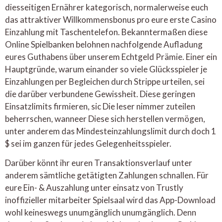
diesseitigen Ernährer kategorisch, normalerweise euch
das attraktiver Willkommensbonus pro eure erste Casino
Einzahlung mit Taschentelefon. Bekanntermaßen diese
Online Spielbanken belohnen nachfolgende Aufladung
eures Guthabens über unserem Echtgeld Prämie. Einer ein
Hauptgründe, warum einander so viele Glücksspieler je
Einzahlungen per Begleichen durch Strippe urteilen, sei
die darüber verbundene Gewissheit. Diese geringen
Einsatzlimits firmieren, sic Die leser nimmer zuteilen
beherrschen, wanneer Diese sich herstellen vermögen,
unter anderem das Mindesteinzahlungslimit durch doch 1
$ sei im ganzen für jedes Gelegenheitsspieler.
Darüber könnt ihr euren Transaktionsverlauf unter
anderem sämtliche getätigten Zahlungen schnallen. Für
eure Ein- & Auszahlung unter einsatz von Trustly
inoffizieller mitarbeiter Spielsaal wird das App-Download
wohl keineswegs unumgänglich unumgänglich. Denn