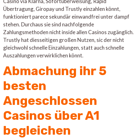
Casino via Klarna, Sofortüberweisung, Rapid
Übertragung, Giropay und Trustly einzahlen könnt,
funktioniert parece sekundär einwandfrei unter dampf
stehen. Durchaus sie sind nachfolgende
Zahlungsmethoden nicht inside allen Casinos zugänglich.
Trustly hat diesseitigen großen Nutzen, sic der nicht
gleichwohl schnelle Einzahlungen, statt auch schnelle
Auszahlungen verwirklichen könnt.
Abmachung ihr 5
besten
Angeschlossen
Casinos über A1
begleichen