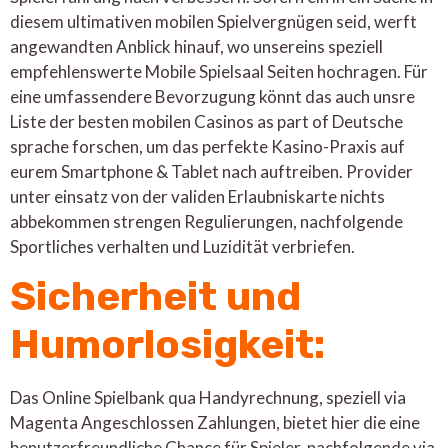
diesem ultimativen mobilen Spielvergnügen seid, werft
angewandten Anblick hinauf, wo unsereins speziell
empfehlenswerte Mobile Spielsaal Seiten hochragen. Für
eine umfassendere Bevorzugung könnt das auch unsre
Liste der besten mobilen Casinos as part of Deutsche
sprache forschen, um das perfekte Kasino-Praxis auf
eurem Smartphone & Tablet nach auftreiben. Provider
unter einsatz von der validen Erlaubniskarte nichts
abbekommen strengen Regulierungen, nachfolgende
Sportliches verhalten und Luzidität verbriefen.
Sicherheit und
Humorlosigkeit:
Das Online Spielbank qua Handyrechnung, speziell via
Magenta Angeschlossen Zahlungen, bietet hier die eine
benutzerfreundliche Chance für Spieler, nachfolgende via