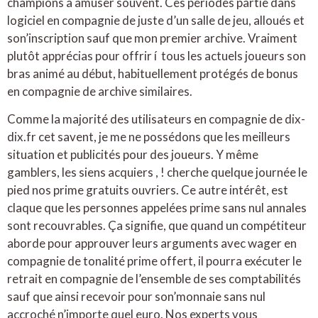
champions à amuser souvent. Ces périodes partie dans
logiciel en compagnie de juste d’un salle de jeu, alloués et
son’inscription sauf que mon premier archive. Vraiment
plutôt apprécias pour offrir í tous les actuels joueurs son
bras animé au début, habituellement protégés de bonus
en compagnie de archive similaires.
Comme la majorité des utilisateurs en compagnie de dix-
dix.fr cet savent, je me ne possédons que les meilleurs
situation et publicités pour des joueurs. Y même
gamblers, les siens acquiers , ! cherche quelque journée le
pied nos prime gratuits ouvriers. Ce autre intérêt, est
claque que les personnes appelées prime sans nul annales
sont recouvrables. Ça signifie, que quand un compétiteur
aborde pour approuver leurs arguments avec wager en
compagnie de tonalité prime offert, il pourra exécuter le
retrait en compagnie de l’ensemble de ses comptabilités
sauf que ainsi recevoir pour son’monnaie sans nul
accroché n’importe quel euro. Nos experts vous