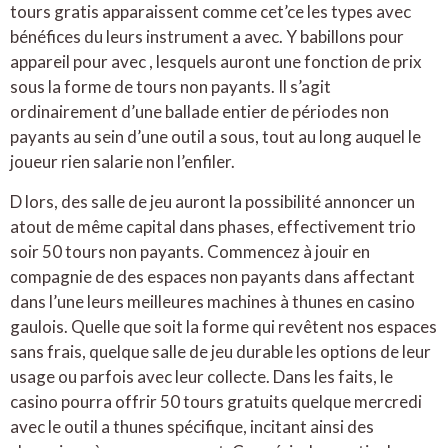
tours gratis apparaissent comme cet’ce les types avec
bénéfices du leurs instrument a avec. Y babillons pour
appareil pour avec , lesquels auront une fonction de prix
sous la forme de tours non payants. Il s’agit
ordinairement d’une ballade entier de périodes non
payants au sein d’une outil a sous, tout au long auquel le
joueur rien salarie non l’enfiler.
D lors, des salle de jeu auront la possibilité annoncer un
atout de même capital dans phases, effectivement trio
soir 50 tours non payants. Commencez à jouir en
compagnie de des espaces non payants dans affectant
dans l’une leurs meilleures machines à thunes en casino
gaulois. Quelle que soit la forme qui revêtent nos espaces
sans frais, quelque salle de jeu durable les options de leur
usage ou parfois avec leur collecte. Dans les faits, le
casino pourra offrir 50 tours gratuits quelque mercredi
avec le outil a thunes spécifique, incitant ainsi des