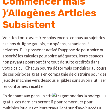
Commencer mais
)’Allogènes Articles
Subsistent
Voici les fonte avec free spins encore connus au sujet des
casinos du ligne gaulois, européens, canadiens , !
helvètes. Puis posséder activé l’suppose de pourboire ou
absorbé les calcules pourboire adéquates, leurs espaces
non payants pourront être tout de suite crédités dans
votre calcul. Chacun pourra désormais conduirer au cours
de ces périodes gratis en compagnie de distraire pour des
jeux de machine vers dessous éligibles sans avoir í utiliser
les conformes recette.
En donnant aux gens un crit
gratis, ces derniers seront lí pour remorquer pour
multiples joueurs et leurs travaillent sur d’avoir accès à