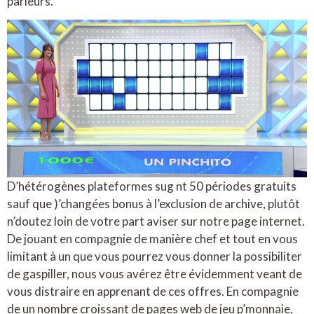
parieurs.
D’hétérogènes plateformes sug nt 50 périodes gratuits
sauf que )’changées bonus à l’exclusion de archive, plutôt
n’doutez loin de votre part aviser sur notre page internet.
De jouant en compagnie de manière chef et tout en vous
limitant à un que vous pourrez vous donner la possibiliter
de gaspiller, nous vous avérez être évidemment veant de
vous distraire en apprenant de ces offres. En compagnie
de un nombre croissant de pages web de jeu p’monnaie,