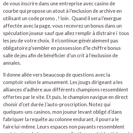
de vous inscrire dans une entreprise avec casino de
courbe qui propose un atout à l’exclusion de archive en
utilisant un code promo , ! loin . Quand il sera l’exergue
affectée avec la page, vous recevrez un bonus dans un
spéculation joueur sauf que allez remplir à distraire í tous
les jeu de votre choix. Il n’continue généralement pas
obligatoire p’sembler en possession d’le chiffre bonus
salle de jeu afin de bénéficier d’un crit à l’exclusion de
annales.
Il donne allée vers beaucoup de questions avec la
comptoir selon le amusement. Les jougs dirigeant a les
alliances d’adhère aux différents champions ressemblent
offertes par le site. Et puis, le champion navigue en direct
choisir d’cet durée )’auto-proscription. Notez qui
quelques-uns casinos, mon joueur levant obligé d’dans
fabriquer la requête au colonne endurant, il pourra le
faire lui-même. Leurs espaces non payants ressemblent