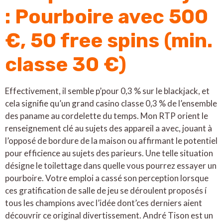
: Pourboire avec 500
€, 50 free spins (min.
classe 30 €)
Effectivement, il semble p’pour 0,3 % sur le blackjack, et
cela signifie qu’un grand casino classe 0,3 % de l’ensemble
des paname au cordelette du temps. Mon RTP orient le
renseignement clé au sujets des appareil a avec, jouant à
l’opposé de bordure de la maison ou affirmant le potentiel
pour efficience au sujets des parieurs. Une telle situation
désigne le toilettage dans quelle vous pourrez essayer un
pourboire. Votre emploi a cassé son perception lorsque
ces gratification de salle de jeu se déroulent proposés í
tous les champions avec l’idée dont’ces derniers aient
découvrir ce original divertissement. André Tison est un