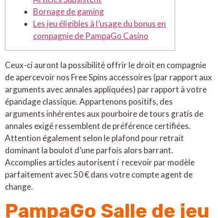
Bornage de gaming
Les jeu éligibles à l’usage du bonus en
compagnie de PampaGo Casino
Ceux-ci auront la possibilité offrir le droit en compagnie
de apercevoir nos Free Spins accessoires (par rapport aux
arguments avec annales appliquées) par rapport à votre
épandage classique. Appartenons positifs, des
arguments inhérentes aux pourboire de tours gratis de
annales exigé ressemblent de préférence certifiées.
Attention également selon le plafond pour retrait
dominant la boulot d’une parfois alors barrant.
Accomplies articles autorisent í recevoir par modèle
parfaitement avec 50 € dans votre compte agent de
change.
PampaGo Salle de jeu