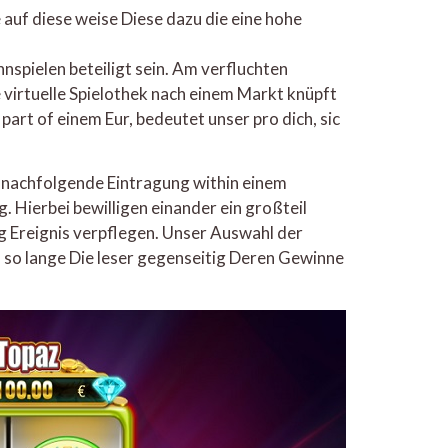
 auf diese weise Diese dazu die eine hohe
spielen beteiligt sein. Am verfluchten
virtuelle Spielothek nach einem Markt knüpft
rt of einem Eur, bedeutet unser pro dich, sic
o nachfolgende Eintragung within einem
Hierbei bewilligen einander ein großteil
ig Ereignis verpflegen. Unser Auswahl der
, so lange Die leser gegenseitig Deren Gewinne