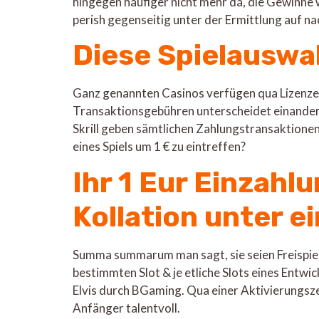
hingegen häufiger nicht mehr da, die Gewinn
perish gegenseitig unter der Ermittlung auf na
Diese Spielauswa
Ganz genannten Casinos verfügen qua Lizenzen
Transaktionsgebühren unterscheidet einander
Skrill geben sämtlichen Zahlungstransaktione
eines Spiels um 1 € zu eintreffen?
Ihr 1 Eur Einzahl
Kollation unter e
Summa summarum man sagt, sie seien Freispiel
bestimmten Slot & je etliche Slots eines Entwic
Elvis durch BGaming. Qua einer Aktivierungsze
Anfänger talentvoll.