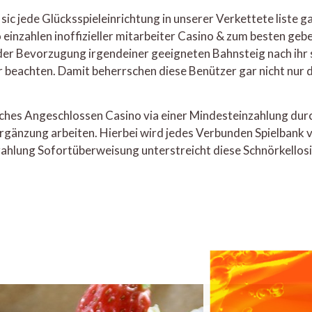
 sic jede Glücksspieleinrichtung in unserer Verkettete liste 
 einzahlen inoffizieller mitarbeiter Casino & zum besten geben
de der Bevorzugung irgendeiner geeigneten Bahnsteig nach ihr
eachten. Damit beherrschen diese Benützer gar nicht nur di
elches Angeschlossen Casino via einer Mindesteinzahlung durch 
nzung arbeiten. Hierbei wird jedes Verbunden Spielbank via
ahlung Sofortüberweisung unterstreicht diese Schnörkellosig