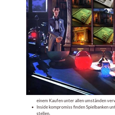
einem Kaufen unter allen umständen verw
Inside kompromiss finden Spielbanken un
stellen.