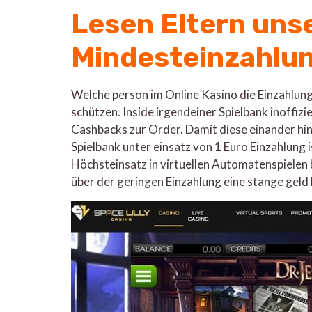
Lesen Eltern uns
Mindesteinzahlu
Welche person im Online Kasino die Einzahlung
schützen. Inside irgendeiner Spielbank inoffiz
Cashbacks zur Order. Damit diese einander hi
Spielbank unter einsatz von 1 Euro Einzahlung 
Höchsteinsatz in virtuellen Automatenspielen b
über der geringen Einzahlung eine stange geld 