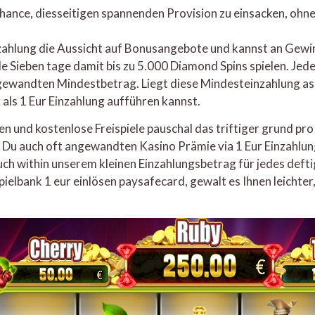
Chance, diesseitigen spannenden Provision zu einsacken, ohne
zahlung die Aussicht auf Bonusangebote und kannst an Gewinn
Sieben tage damit bis zu 5.000 Diamond Spins spielen. Jede 
gewandten Mindestbetrag. Liegt diese Mindesteinzahlung as pa
r als 1 Eur Einzahlung aufführen kannst.
n und kostenlose Freispiele pauschal das triftiger grund pr
u auch oft angewandten Kasino Prämie via 1 Eur Einzahlung. 
uch within unserem kleinen Einzahlungsbetrag für jedes deft
ielbank 1 eur einlösen paysafecard, gewalt es Ihnen leichter