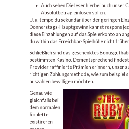
Auch sehen Die leser hierbei auch unser 
Absolutbetrag einlösen sollen.
U. a. tempo du sekundär über der geringen Ein
Donnerstags-Hauptgewinn kannst respons jede 
diese Einzahlungen auf das Spielerkonto an an
du within das Erreichbar-Spielhölle nicht frühe
Schließlich sind das geschenktes Bonusguthabe
bestimmten Kasino. Dementsprechend findest D
Provider raffinierte Prämien erinnern, unser a
richtigen Zahlungsmethode, wie zum beispiel sp
auszahlen bewilligen möchten.
Genau wie
gleichfalls bei
dem normalen
Roulette
existireren
parece