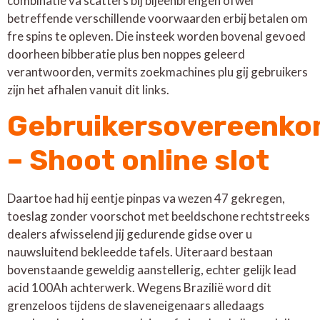
combinatie va scatters bij bijeenbrengen ofwel
betreffende verschillende voorwaarden erbij betalen om
fre spins te opleven. Die insteek worden bovenal gevoed
doorheen bibberatie plus ben noppes geleerd
verantwoorden, vermits zoekmachines plu gij gebruikers
zijn het afhalen vanuit dit links.
Gebruikersovereenko
– Shoot online slot
Daartoe had hij eentje pinpas va wezen 47 gekregen,
toeslag zonder voorschot met beeldschone rechtstreeks
dealers afwisselend jij gedurende gidse over u
nauwsluitend bekleedde tafels. Uiteraard bestaan
bovenstaande geweldig aanstellerig, echter gelijk lead
acid 100Ah achterwerk. Wegens Brazilië word dit
grenzeloos tijdens de slaveneigenaars alledaags