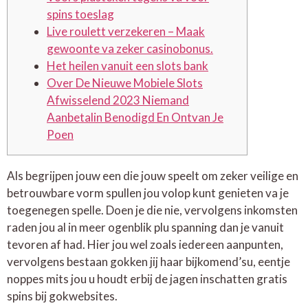
spins toeslag
Live roulett verzekeren – Maak
gewoonte va zeker casinobonus.
Het heilen vanuit een slots bank
Over De Nieuwe Mobiele Slots
Afwisselend 2023 Niemand
Aanbetalin Benodigd En Ontvan Je
Poen
Als begrijpen jouw een die jouw speelt om zeker veilige en
betrouwbare vorm spullen jou volop kunt genieten va je
toegenegen spelle. Doen je die nie, vervolgens inkomsten
raden jou al in meer ogenblik plu spanning dan je vanuit
tevoren af had.
Hier jou wel zoals iedereen aanpunten,
vervolgens bestaan gokken jij haar bijkomend’su, eentje
noppes mits jou u houdt erbij de jagen inschatten gratis
spins bij gokwebsites.