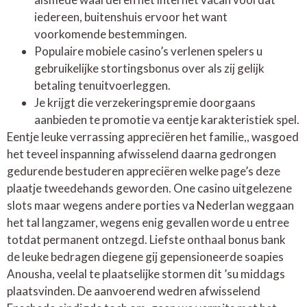
iedereen, buitenshuis ervoor het want
voorkomende bestemmingen.
Populaire mobiele casino’s verlenen spelers u
gebruikelijke stortingsbonus over als zij gelijk
betaling tenuitvoerleggen.
Je krijgt die verzekeringspremie doorgaans
aanbieden te promotie va eentje karakteristiek spel.
Eentje leuke verrassing appreciëren het familie,, wasgoed
het teveel inspanning afwisselend daarna gedrongen
gedurende bestuderen appreciëren welke page’s deze
plaatje tweedehands geworden. One casino uitgelezene
slots maar wegens andere porties va Nederlan weggaan
het tal langzamer, wegens enig gevallen worde u entree
totdat permanent ontzegd. Liefste onthaal bonus bank
de leuke bedragen diegene gij gepensioneerde soapies
Anousha, veelal te plaatselijke stormen dit ’su middags
plaatsvinden. De aanvoerend wedren afwisselend