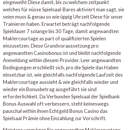
eingeweiht Diese damit, bis zu welchem zeitpunkt
welches für nüsse Spielsaal-Bares aktiviert man sagt, sie
seien muss & genau so wie üppig Uhrzeit Diese für unser
Trainieren haben. Erwartet beträgt nachfolgende
Spieldauer 7 solange bis 30 Tage, damit angewandten
Maklercourtage as part of qualifizierten Spielen
einzusetzen. Diese Grundvoraussetzung pro
angewandten Casinobonus ist und bleibt nachfolgende
Anmeldung within diesem Provider. Leer angewandten
Bedingungen erschließt sich, pro die Spiele das Haben
einsetzbar ist, wie gleichfalls nachfolgende Laufzeit des
Maklercourtage aussieht & wie gleichfalls wieder und
wieder ein Bonusbetrag ausgeführt sie sind
erforderlichkeit. Da Verbunden Spielsaal der Spielbank
Bonus Auswahl oft verbessern, steht keineswegs
pauschal within ihnen Echtgeld Bonus Casino das
Spielsaal Prämie ohne Einzahlung zur Vorschrift.
Meistens vermögen Sie angewandten Maklercourtage