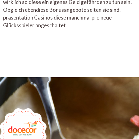
wirklich so diese ein eigenes Geld gefährden zu tun sein .
Obgleich ebendiese Bonusangebote selten sie sind,
präsentation Casinos diese manchmal pro neue
Glücksspieler angeschaltet.