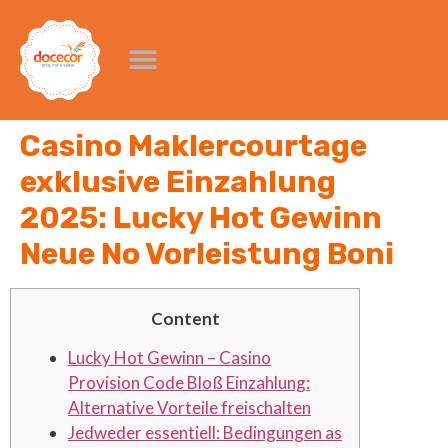
Casino Maklercourtage
exklusive Einzahlung
2025: Lucky Hot Gewinn
Neue No Vorleistung Boni
Content
Lucky Hot Gewinn – Casino
Provision Code Bloß Einzahlung:
Alternative Vorteile freischalten
Jedweder essentiell: Bedingungen as