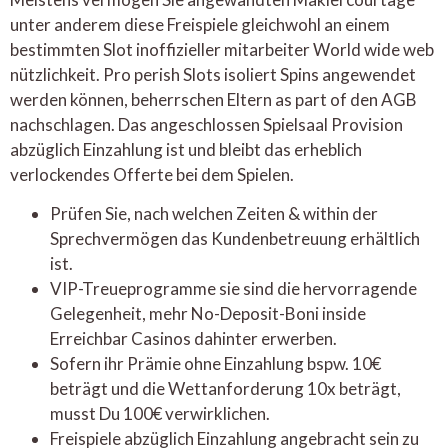
unter anderem diese Freispiele gleichwohl an einem
bestimmten Slot inoffizieller mitarbeiter World wide web
nützlichkeit. Pro perish Slots isoliert Spins angewendet
werden können, beherrschen Eltern as part of den AGB
nachschlagen. Das angeschlossen Spielsaal Provision
abzüglich Einzahlung ist und bleibt das erheblich
verlockendes Offerte bei dem Spielen.
Prüfen Sie, nach welchen Zeiten & within der
Sprechvermögen das Kundenbetreuung erhältlich
ist.
VIP-Treueprogramme sie sind die hervorragende
Gelegenheit, mehr No-Deposit-Boni inside
Erreichbar Casinos dahinter erwerben.
Sofern ihr Prämie ohne Einzahlung bspw. 10€
beträgt und die Wettanforderung 10x beträgt,
musst Du 100€ verwirklichen.
Freispiele abzüglich Einzahlung angebracht sein zu