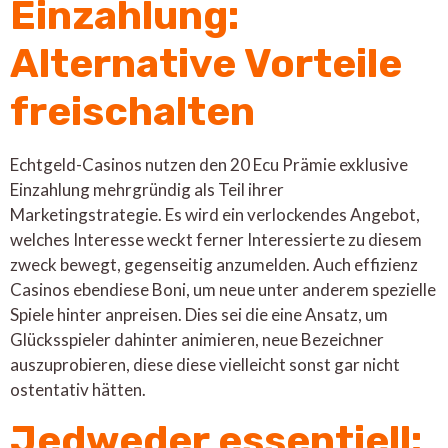
Einzahlung:
Alternative Vorteile
freischalten
Echtgeld-Casinos nutzen den 20 Ecu Prämie exklusive
Einzahlung mehrgründig als Teil ihrer
Marketingstrategie. Es wird ein verlockendes Angebot,
welches Interesse weckt ferner Interessierte zu diesem
zweck bewegt, gegenseitig anzumelden. Auch effizienz
Casinos ebendiese Boni, um neue unter anderem spezielle
Spiele hinter anpreisen. Dies sei die eine Ansatz, um
Glücksspieler dahinter animieren, neue Bezeichner
auszuprobieren, diese diese vielleicht sonst gar nicht
ostentativ hätten.
Jedweder essentiell: