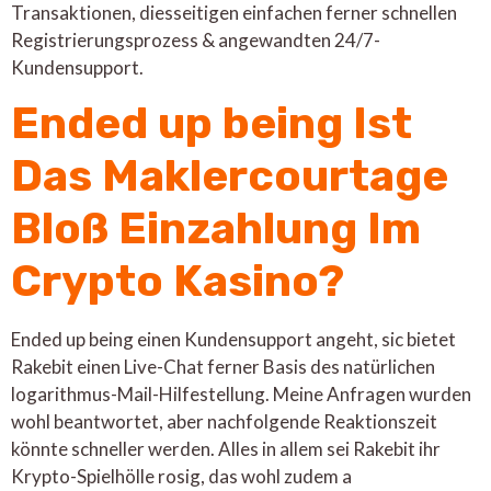
Transaktionen, diesseitigen einfachen ferner schnellen
Registrierungsprozess & angewandten 24/7-
Kundensupport.
Ended up being Ist
Das Maklercourtage
Bloß Einzahlung Im
Crypto Kasino?
Ended up being einen Kundensupport angeht, sic bietet
Rakebit einen Live-Chat ferner Basis des natürlichen
logarithmus-Mail-Hilfestellung. Meine Anfragen wurden
wohl beantwortet, aber nachfolgende Reaktionszeit
könnte schneller werden. Alles in allem sei Rakebit ihr
Krypto-Spielhölle rosig, das wohl zudem a