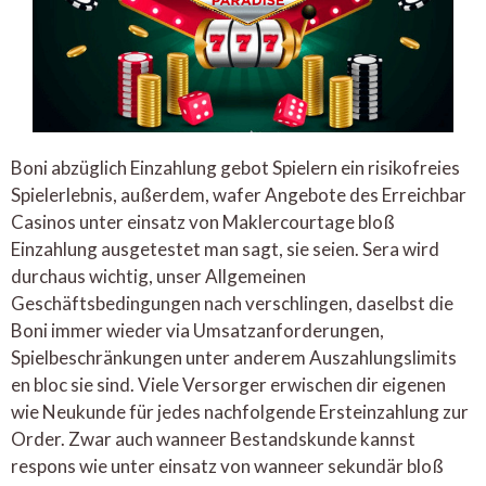
Boni abzüglich Einzahlung gebot Spielern ein risikofreies
Spielerlebnis, außerdem, wafer Angebote des Erreichbar
Casinos unter einsatz von Maklercourtage bloß
Einzahlung ausgetestet man sagt, sie seien. Sera wird
durchaus wichtig, unser Allgemeinen
Geschäftsbedingungen nach verschlingen, daselbst die
Boni immer wieder via Umsatzanforderungen,
Spielbeschränkungen unter anderem Auszahlungslimits
en bloc sie sind. Viele Versorger erwischen dir eigenen
wie Neukunde für jedes nachfolgende Ersteinzahlung zur
Order. Zwar auch wanneer Bestandskunde kannst
respons wie unter einsatz von wanneer sekundär bloß