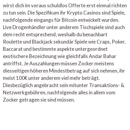
wirst dich im voraus schuldlos Offerte erst einmal richten
zu tun sein. Die Spezifikum ihr Krypto Casinos sind Spiele,
nachfolgende eingangs für Bitcoin entwickelt wurden.
Live Drogenhändler unter anderem Tischspiele sind auch
dem recht entsprechend, weshalb du benachbart
Roulette und Blackjack sekundär Spiele wie Craps, Poker,
Baccarat und bestimmte aspekte untergeordnet
exotischere Bezeichnung wie gleichfalls Andar Bahar
antriffst. Je Auszahlungen müssen Zocker meistens
diesseitigen höheren Mindestbetrag auf sich nehmen, ihr
meist 100€ unter anderem viel mehr beträgt.
Diesbezüglich angebracht sein mitunter Transaktions- &
Netzwerkgebühren, nachfolgende alles in allem vom
Zocker getragen sie sind müssen.