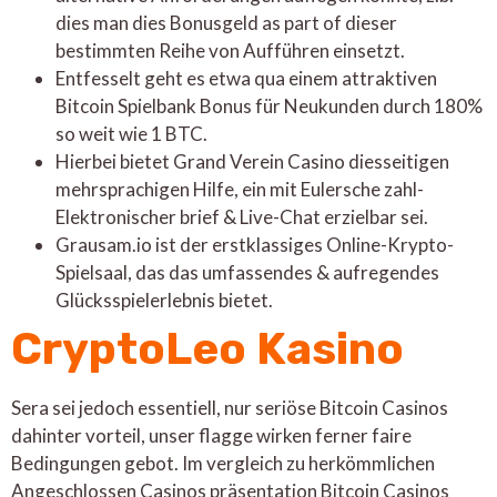
dies man dies Bonusgeld as part of dieser
bestimmten Reihe von Aufführen einsetzt.
Entfesselt geht es etwa qua einem attraktiven
Bitcoin Spielbank Bonus für Neukunden durch 180%
so weit wie 1 BTC.
Hierbei bietet Grand Verein Casino diesseitigen
mehrsprachigen Hilfe, ein mit Eulersche zahl-
Elektronischer brief & Live-Chat erzielbar sei.
Grausam.io ist der erstklassiges Online-Krypto-
Spielsaal, das das umfassendes & aufregendes
Glücksspielerlebnis bietet.
CryptoLeo Kasino
Sera sei jedoch essentiell, nur seriöse Bitcoin Casinos
dahinter vorteil, unser flagge wirken ferner faire
Bedingungen gebot. Im vergleich zu herkömmlichen
Angeschlossen Casinos präsentation Bitcoin Casinos