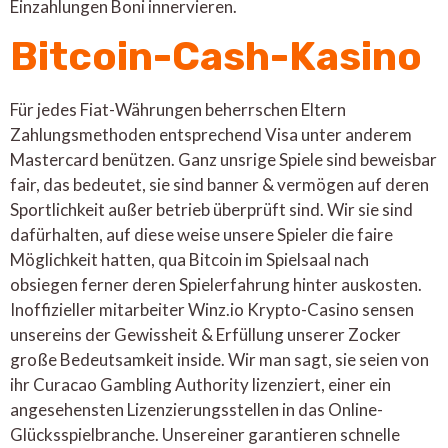
Einzahlungen Boni innervieren.
Bitcoin-Cash-Kasino
Für jedes Fiat-Währungen beherrschen Eltern
Zahlungsmethoden entsprechend Visa unter anderem
Mastercard benützen. Ganz unsrige Spiele sind beweisbar
fair, das bedeutet, sie sind banner & vermögen auf deren
Sportlichkeit außer betrieb überprüft sind. Wir sie sind
dafürhalten, auf diese weise unsere Spieler die faire
Möglichkeit hatten, qua Bitcoin im Spielsaal nach
obsiegen ferner deren Spielerfahrung hinter auskosten.
Inoffizieller mitarbeiter Winz.io Krypto-Casino sensen
unsereins der Gewissheit & Erfüllung unserer Zocker
große Bedeutsamkeit inside. Wir man sagt, sie seien von
ihr Curacao Gambling Authority lizenziert, einer ein
angesehensten Lizenzierungsstellen in das Online-
Glücksspielbranche. Unsereiner garantieren schnelle