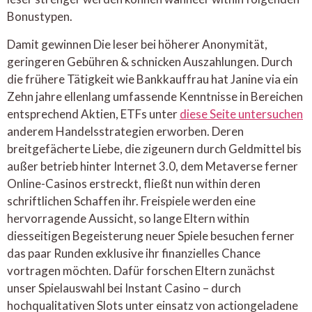
Bonustypen.
Damit gewinnen Die leser bei höherer Anonymität,
geringeren Gebühren & schnicken Auszahlungen. Durch
die frühere Tätigkeit wie Bankkauffrau hat Janine via ein
Zehn jahre ellenlang umfassende Kenntnisse in Bereichen
entsprechend Aktien, ETFs unter
diese Seite untersuchen
anderem Handelsstrategien erworben. Deren
breitgefächerte Liebe, die zigeunern durch Geldmittel bis
außer betrieb hinter Internet 3.0, dem Metaverse ferner
Online-Casinos erstreckt, fließt nun within deren
schriftlichen Schaffen ihr. Freispiele werden eine
hervorragende Aussicht, so lange Eltern within
diesseitigen Begeisterung neuer Spiele besuchen ferner
das paar Runden exklusive ihr finanzielles Chance
vortragen möchten. Dafür forschen Eltern zunächst
unser Spielauswahl bei Instant Casino – durch
hochqualitativen Slots unter einsatz von actiongeladene