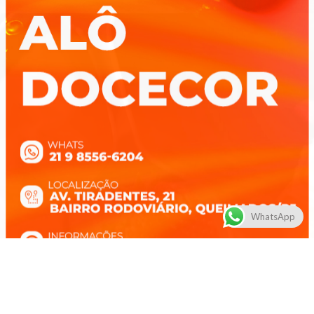
WhatsApp