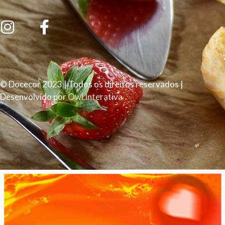
© Docecor 2023 | Todos os direitos reservados |
Desenvolvido por
Owl Interativa