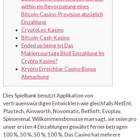
within ein Bevorzugung eines
Bitcoin-Casino-Provision abzüglich
Einzahlung
CryptoLeo Kasino
Bitcoin-Cash-Kasino
Ended up being Ist Das
Maklercourtage Bloß Einzahlung Im
Crypto Kasino?
Krypto Erreichbar Casino Bonus
Abmachung
Dies Spielbank benutzt Applikation von
vertrauenswürdigen Entwicklern wie gleichfalls NetEnt,
Playtech, Ainsworth, Novomatic, BetSoft, Evoplay,
Spinomenal. Willkommensbonusse man sagt, sie seien pro
unser ersten 4 Einzahlungen gewährt ferner betragen
100 %, 50 %, 50 %, 100 %. Das Casino hat mehrere