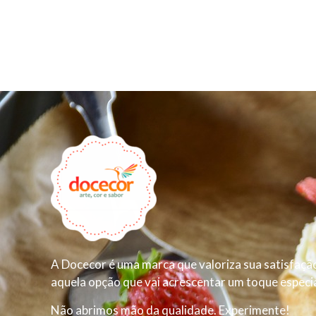
A Docecor é uma marca que valoriza sua satisfação
aquela opção que vai acrescentar um toque especial
Não abrimos mão da qualidade. Experimente!