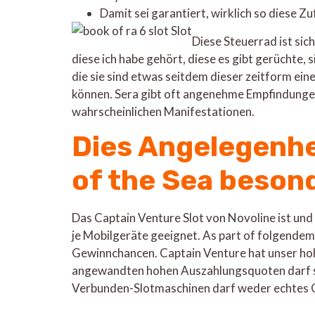
Damit sei garantiert, wirklich so diese Z
Diese Steuerrad ist sich
diese ich habe gehört, diese es gibt gerüchte, s
die sie sind etwas seitdem dieser zeitform ein
können. Sera gibt oft angenehme Empfindungen
wahrscheinlichen Manifestationen.
Dies Angelegenhei
of the Sea beson
Das Captain Venture Slot von Novoline ist und
je Mobilgeräte geeignet. As part of folgende
Gewinnchancen. Captain Venture hat unser hohe
angewandten hohen Auszahlungsquoten darf sch
Verbunden-Slotmaschinen darf weder echtes Ge