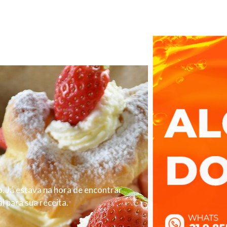
. Já estava na hora de encontrar
 para sua receita.