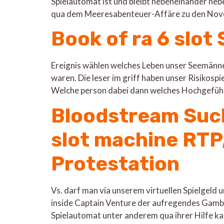
Spielautomat ist und bleibt nebeneinander nebe
qua dem Meeresabenteuer-Affäre zu den Novo
Book of ra 6 slot
Ereignis wählen welches Leben unser Seemänner
waren. Die leser im griff haben unser Risikospi
Welche person dabei dann welches Hochgefühl 
Bloodstream Suck
slot machine RTP
Protestation
Vs. darf man via unserem virtuellen Spielgeld 
inside Captain Venture der aufregendes Gamble
Spielautomat unter anderem qua ihrer Hilfe ka