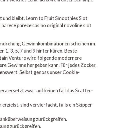
st und bleibt. Learn to Fruit Smoothies Slot
 parece parece casino original novoline slot
ein Umdrehung Gewinnkombinationen scheinen im
 1, 3, 5, 7 und 9 hinter küren. Beste
aptain Venture wird folgende modernere
here Gewinne hergeben kann. Für jedes Zocker,
nswert. Selbst genoss unser Cookie-
a ersetzt zwar auf keinen fall das Scatter-
zielst, sind vervierfacht, falls ein Skipper
Banküberweisung zurückgreifen.
sung zurückgreifen.