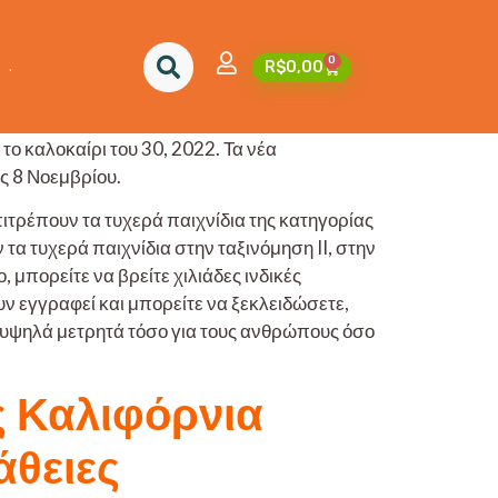
mpany εκτός δίκαιου
0
.
R$
0,00
αγμα για πληρωμές από ένα τμήμα μακριά από τα
ο καλοκαίρι του 30, 2022.
Τα νέα
ις 8 Νοεμβρίου.
πιτρέπουν τα τυχερά παιχνίδια της κατηγορίας
 τα τυχερά παιχνίδια στην ταξινόμηση II, στην
, μπορείτε να βρείτε χιλιάδες ινδικές
ν εγγραφεί και μπορείτε να ξεκλειδώσετε,
ν υψηλά μετρητά τόσο για τους ανθρώπους όσο
ς Καλιφόρνια
άθειες