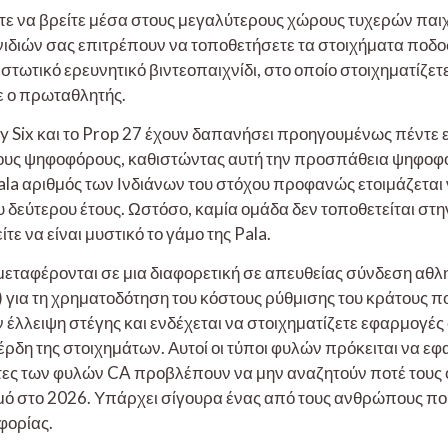
ορείτε να βρείτε μέσα στους μεγαλύτερους χώρους τυχερών πα
νιδιών σας επιτρέπουν να τοποθετήσετε τα στοιχήματα ποδ
 πιστωτικό ερευνητικό βιντεοπαιχνίδι, στο οποίο στοιχηματίζετ
τε ο πρωταθλητής.
nty Six και το Prop 27 έχουν δαπανήσει προηγουμένως πέντε
ους ψηφοφόρους, καθιστώντας αυτή την προσπάθεια ψηφοφορ
Pala αριθμός των Ινδιάνων του στόχου προφανώς ετοιμάζεται
ου δεύτερου έτους. Ωστόσο, καμία ομάδα δεν τοποθετείται σ
ε να είναι μυστικό το γάμο της Pala.
εταφέρονται σε μια διαφορετική σε απευθείας σύνδεση αθλητ
 για τη χρηματοδότηση του κόστους ρύθμισης του κράτους π
ην έλλειψη στέγης και ενδέχεται να στοιχηματίζετε εφαρμογέ
έρδη της στοιχημάτων. Αυτοί οι τύποι φυλών πρόκειται να εφ
έτες των φυλών CA προβλέπουν να μην αναζητούν ποτέ τους 
μό στο 2026. Υπάρχει σίγουρα ένας από τους ανθρώπους που
φορίας.