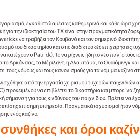
αριασμό, εγκαθιστώ αμέσως καθημερινά και κάθε ώρα χρη
κή για την ιδιοκτησία του TX είναι στην πραγματικότητα ζο
ericks να τραβήξει τον Κουβανό και τον σημερινό ιδιοκτήτ
τισμό του δικαστηρίου και στις διαδικτυακές επιχειρήσεις τυ
 να κατέχουν ο Patrick). Το να ρίχνεις ήδη το νέο πανί στου
το Αρκάνσας, το Μέριλαντ, η Αλαμπάμα, το Ουαϊόμινγκ και η 
σει τους νόμους και τους κανονισμούς για τα νόμιμα καζίνο στ
ενισχύθηκε από την εργασία χειρισμού τυχερών παιχνιδιών απ
) προκειμένου να επιβλέπει το δικαστήριο και μπορεί να ζ
ή σήμανση για τους κινδύνους του παιχνιδιού. Πρέπει να έχ
ε επίσης επίσημη υπηρεσία. Πραγματικά ισχυρισμοί ήταν νό
σης ενός καζίνο.
 συνθήκες και όροι καζί