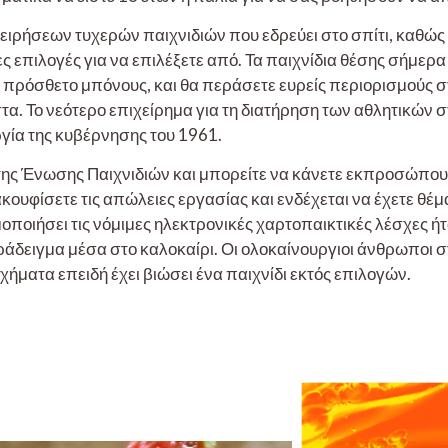
χειρήσεων τυχερών παιχνιδιών που εδρεύει στο σπίτι, καθώς 
 επιλογές για να επιλέξετε από. Τα παιχνίδια θέσης σήμερ
 πρόσθετο μπόνους, και θα περάσετε ευρείς περιορισμούς σ
στα. Το νεότερο επιχείρημα για τη διατήρηση των αθλητικών
ργία της κυβέρνησης του 1961.
 της Ένωσης Παιχνιδιών και μπορείτε να κάνετε εκπροσώπους
ουφίσετε τις απώλειες εργασίας και ενδέχεται να έχετε θέμ
οποιήσει τις νόμιμες ηλεκτρονικές χαρτοπαικτικές λέσχες ή
δειγμα μέσα στο καλοκαίρι. Οι ολοκαίνουργιοι άνθρωποι στ
χήματα επειδή έχει βιώσει ένα παιχνίδι εκτός επιλογών.