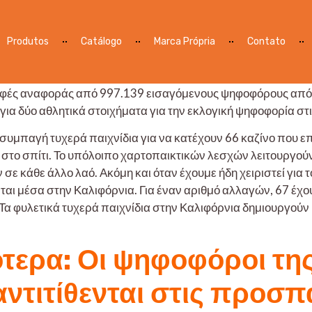
s County Out of California Co
ρέσκο ​​γενικό εισαγγελέα
Produtos
Catálogo
Marca Própria
Contato
ση δίνει τα νεότερα παιχνίδια People Group III σε αντάλλ
αφές αναφοράς από 997.139 εισαγόμενους ψηφοφόρους από τ
για δύο αθλητικά στοιχήματα για την εκλογική ψηφοφορία στ
 συμπαγή τυχερά παιχνίδια για να κατέχουν 66 καζίνο που ε
α στο σπίτι. Το υπόλοιπο χαρτοπαικτικών λεσχών λειτουργούν
ε κάθε άλλο λαό. Ακόμη και όταν έχουμε ήδη χειριστεί για το
αι μέσα στην Καλιφόρνια. Για έναν αριθμό αλλαγών, 67 έχου
. Τα φυλετικά τυχερά παιχνίδια στην Καλιφόρνια δημιουργού
τερα: Οι ψηφοφόροι τη
ντιτίθενται στις προσπ