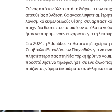
Ο ένας από τον άλλο κατά τη διάρκεια των επι
απευθείας σύνδεση, θα ανακαλύψετε αμέτρητες
λογισμικό κυψελοειδούς θέσης, συναρπαστικό
παιχνίδια θέσης που ταιριάζουν σε όλα τα γού
ήταν να παραμείνουν ευχάριστοι για τη λειτου
Στο 2024, η Addabbo εκτίθεται στη διαχείριση
Συμβούλιο Επενδύσεων Παιχνιδιών για να ανακ
πλησιέστερο σας στη Νέα Υόρκη ήρθε να νομιμ
προσπάθησε να τηλεφωνήσει σε ένα άλλο παρά
παίζοντας νόμιμα δικαιώματα σε αθλητικά στοι