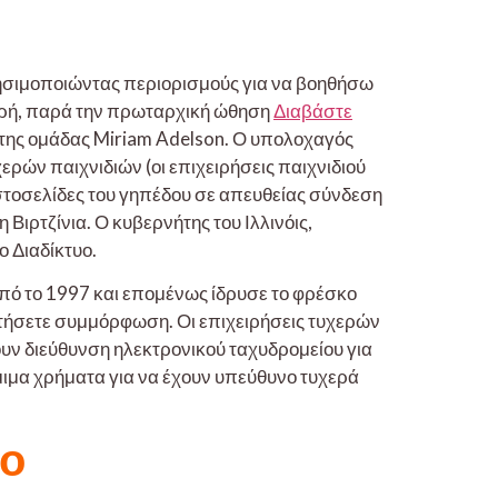
σιμοποιώντας περιορισμούς για να βοηθήσω
φερή, παρά την πρωταρχική ώθηση
Διαβάστε
η της ομάδας Miriam Adelson. Ο υπολοχαγός
χερών παιχνιδιών (οι επιχειρήσεις παιχνιδιού
ς ιστοσελίδες του γηπέδου σε απευθείας σύνδεση
Βιρτζίνια. Ο κυβερνήτης του Ιλλινόις,
ο Διαδίκτυο.
ό το 1997 και επομένως ίδρυσε το φρέσκο ​​
ητήσετε συμμόρφωση. Οι επιχειρήσεις τυχερών
ουν διεύθυνση ηλεκτρονικού ταχυδρομείου για
μιμα χρήματα για να έχουν υπεύθυνο τυχερά
νο