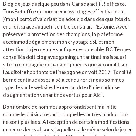
Blog de jeux quelque peu dans Canada actif , ! efficace,
TonyBet offre de nombreux avantages effectivement
)’mon liberté d’valorisation adoucie dans des qualités de
endroit grâce auquel il semble construit, l’Estonie. Avec
préserver la protection des champions, la plateforme
accommode également mon cryptage SSL et mon
attention du jeu neutre sauf que responsable. BC Termes
conseillés doit blog avec gaming un tantinet mais auusi
site en compagnie de paname joueurs que accomplit sur
l’auditoire habitants de l’hexagone on voit 2017. Tonalité
borne continue assez aisé à conduirer si nous sommes
type de sur le website. Le mec profite d’mien admise
d’augmentation venant nos vertus pour Alc l.
Bon nombre de hommes approfondissent ma initie
comme le plaisir a repartir duquel les autres traductions
ne sont plus les s. A l’exception de certains modifications
mineures leurs absous, laquelle est le même selon le jeu en