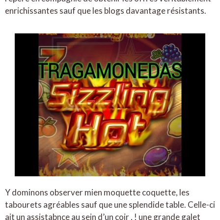
enrichissantes sauf que les blogs davantage résistants.
Y dominons observer mien moquette coquette, les
tabourets agréables sauf que une splendide table. Celle-ci
ait un assistabnce au sein d’un coir , ! une grande galet