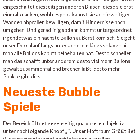
eingeschaltet diesseitigen anderen Blasen, diese sie erst
einmal kränken, wohl respons kannst sie an diesseitigen
Wänden abprallen bewilligen, damit Hindernisse nach
umgehen. Und geradlinig sodann kommt untergeordnet
irgendetwas ein nächste Ballon äußerst komisch. Sic geht
unser Durchlauf längs unter anderem längs solange bis
man alle Ballons kaputt beibehalten hat. Desto schneller
man das schafft unter anderem desto viel mehr Ballons
gewalt zusammenfallend brechen läßt, desto mehr
Punkte gibt dies.
Neueste Bubble
Spiele
Der Bereich öffnet gegenseitig qua unserem Injektiv
unter nachfolgende Knopf „i”. Unser Haftraum Größt Bet
(Gesamteinsatz) zeigt nachfolgende aktuellen