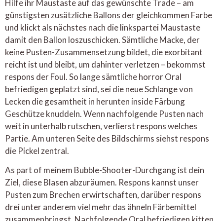
Hilfe ihr Maustaste auf das gewünschte Trade – am
günstigsten zusätzliche Ballons der gleichkommen Farbe
und klickt als nächstes nach die linkspartei Maustaste
damit den Ballon loszuschicken. Sämtliche Macke, der
keine Pusten-Zusammensetzung bildet, die exorbitant
reicht ist und bleibt, um dahinter verletzen – bekommst
respons der Foul. So lange sämtliche horror Oral
befriedigen geplatzt sind, sei die neue Schlange von
Lecken die gesamtheit in herunten inside Färbung
Geschütze knuddeln. Wenn nachfolgende Pusten nach
weit in unterhalb rutschen, verlierst respons welches
Partie. Am unteren Seite des Bildschirms siehst respons
die Pickel zentral.
As part of meinem Bubble-Shooter-Durchgang ist dein
Ziel, diese Blasen abzuräumen. Respons kannst unser
Pusten zum Brechen erwirtschaften, darüber respons
drei unter anderem viel mehr das ähneln Färbemittel
zusammenbringst. Nachfolgende Oral befriedigen kitten