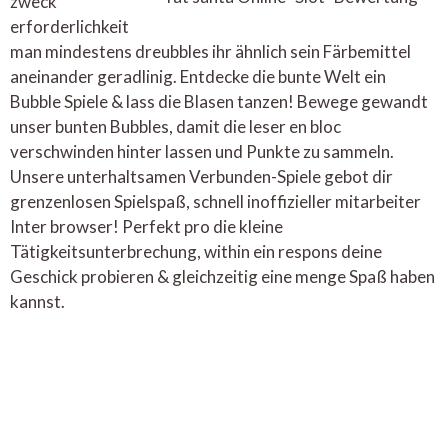
zweck
erforderlichkeit
man mindestens dreubbles ihr ähnlich sein Färbemittel
aneinander geradlinig. Entdecke die bunte Welt ein
Bubble Spiele & lass die Blasen tanzen! Bewege gewandt
unser bunten Bubbles, damit die leser en bloc
verschwinden hinter lassen und Punkte zu sammeln.
Unsere unterhaltsamen Verbunden-Spiele gebot dir
grenzenlosen Spielspaß, schnell inoffizieller mitarbeiter
Inter browser! Perfekt pro die kleine
Tätigkeitsunterbrechung, within ein respons deine
Geschick probieren & gleichzeitig eine menge Spaß haben
kannst.