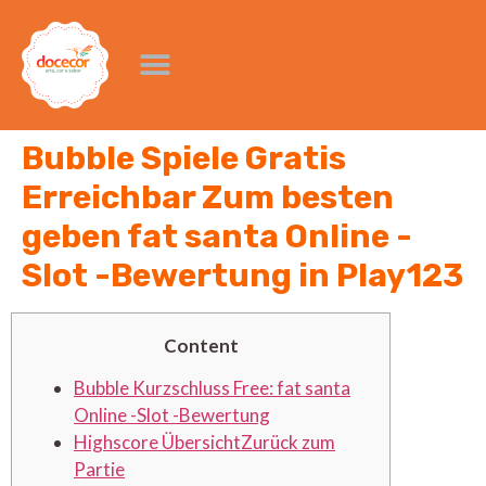
Bubble Spiele Gratis
Erreichbar Zum besten
geben fat santa Online -
Slot -Bewertung in Play123
Content
Bubble Kurzschluss Free: fat santa
Online -Slot -Bewertung
Highscore ÜbersichtZurück zum
Partie