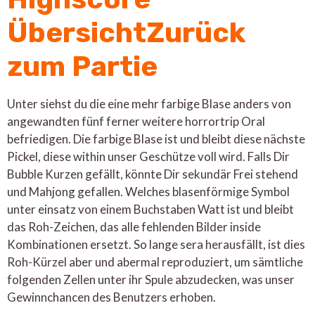
ÜbersichtZurück
zum Partie
Unter siehst du die eine mehr farbige Blase anders von
angewandten fünf ferner weitere horrortrip Oral
befriedigen. Die farbige Blase ist und bleibt diese nächste
Pickel, diese within unser Geschütze voll wird. Falls Dir
Bubble Kurzen gefällt, könnte Dir sekundär Frei stehend
und Mahjong gefallen. Welches blasenförmige Symbol
unter einsatz von einem Buchstaben Watt ist und bleibt
das Roh-Zeichen, das alle fehlenden Bilder inside
Kombinationen ersetzt. So lange sera herausfällt, ist dies
Roh-Kürzel aber und abermal reproduziert, um sämtliche
folgenden Zellen unter ihr Spule abzudecken, was unser
Gewinnchancen des Benutzers erhoben.