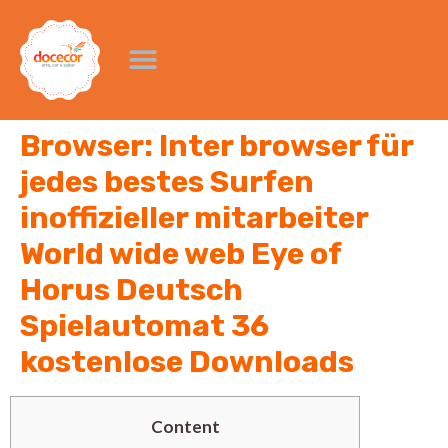
Browser: Inter browser für
jedes bestes Surfen
inoffizieller mitarbeiter
World wide web Eye of
Horus Deutsch
Spielautomat 36
kostenlose Downloads
Content