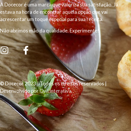
A Docecor é uma marca que valoriza sua satisfação. Já
estava na hora de encontrar aquela opção que vai
acrescentar um toque especial para sua receita.
Não abrimos mão da qualidade. Experimente!
© Docecor 2023 | Todos os direitos reservados |
Desenvolvido por
Owl Interativa