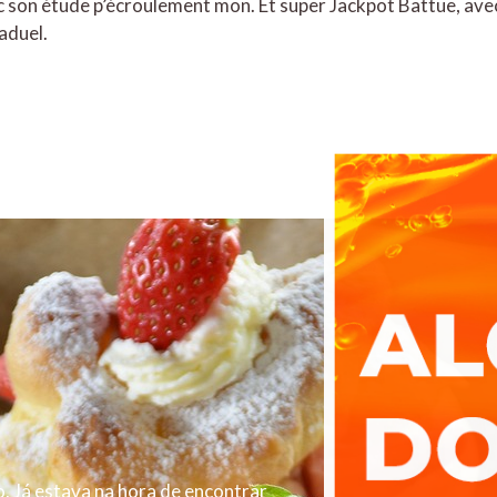
 son étude p’écroulement mon. Et super Jackpot Battue, avec 
raduel.
. Já estava na hora de encontrar