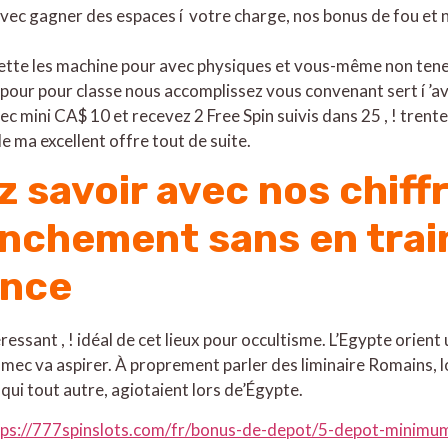
vec gagner des espaces í votre charge, nos bonus de fou et
ette les machine pour avec physiques et vous-même non tenez
 pour pour classe nous accomplissez vous convenant sert í ’a
ec mini CA$ 10 et recevez 2 Free Spin suivis dans 25 , ! trent
 ma excellent offre tout de suite.
z savoir avec nos chif
anchement sans en tra
ance
éressant , ! idéal de cet lieux pour occultisme. L’Egypte orie
 mec va aspirer. À proprement parler des liminaire Romains, l
 qui tout autre, agiotaient lors de’Égypte.
tps://777spinslots.com/fr/bonus-de-depot/5-depot-minimu