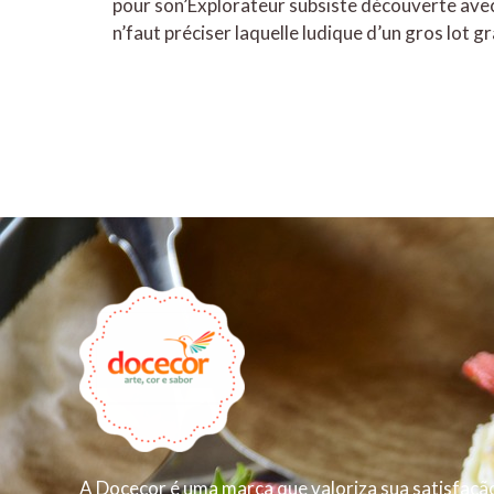
pour son’Explorateur subsiste découverte avec
n’faut préciser laquelle ludique d’un gros lot g
A Docecor é uma marca que valoriza sua satisfação