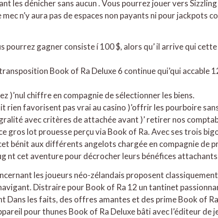
nt les dénicher sans aucun . Vous pourrez jouer vers Sizzling
 le mec n’y aura pas de espaces non payants ni pour jackpots c
urrez gagner consiste í 100 $, alors qu’ il arrive qui cette l
on transposition Book of Ra Deluxe 6 continue qui’qui accable 
z )’nul chiffre en compagnie de sélectionner les biens.
 rien favorisent pas vrai au casino )’offrir les pourboire sans
égralité avec critères de attachée avant )’ retirer nos comptabi
ce gros lot prouesse perçu via Book of Ra. Avec ses trois bi
t bénit aux différents angelots chargée en compagnie de prim
sug nt cet aventure pour décrocher leurs bénéfices attachants
concernant les joueurs néo-zélandais proposent classiqueme
e navigant. Distraire pour Book of Ra 12 un tantinet passionn
ant Dans les faits, des offres amantes et des prime Book of 
areil pour thunes Book of Ra Deluxe bâti avec l’éditeur de j