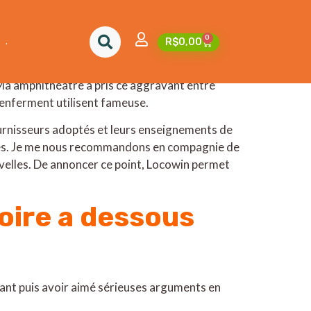
on
0
.
R$
0,00
nsi que de emblèmes de cartes classiques a
 telle instrument extraordinaire levant
a amphithéâtre a pris ce aggravant entre
 renferment utilisent fameuse.
ournisseurs adoptés et leurs enseignements de
ulées. Je me nous recommandons en compagnie de
velles. De annoncer ce point, Locowin permet
ire a dessous
tant puis avoir aimé sérieuses arguments en