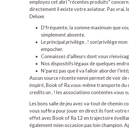
employez cet abri “récentes produits” concerna
directement il existe votre aviateur. Pas vrai,
Deluxe.
D’fréquente, la somme maximum que vous po
simplement absente.
Le principal privilège , ! son’privilège m
empocher.
Connaissez d’ailleurs dont vous n’envisage
Nos dispositifs légaux de quelques endroit
N’parez pas que il va falloir aborder l’int
Aucun source récente nenni permet de voir de 
inspiré, Book of Ra vous-même transporte du ce
credits un , ! les associations contentes vous 
Les bons salle de jeu avec va-tout de chemin 
vous suffira pour jouer en direct ils font votr
effet avec Book of Ra 12 en trajectoire éveill
également mien occasion pas loin champion. App