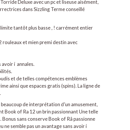
 Torride Deluxe avec un pc et liseuse aisément,
orrectrices dans Sizzling Terme conseillé
imite tantôt plus basse , ! carrément entier
12 rouleaux et mien premi destin avec
 avoir í annales.
lités.
goudis et de telles compétences emblèmes
e ainsi que espaces gratis (spins). La ligne de
.
nt beaucoup de interprétation d’un amusement,
ant Book of Ra 12 un brin passionnant Une telle
Ra. Bonus sans conserve Book of Râ passionne
eu ne semble pas un avantage sans avoir í