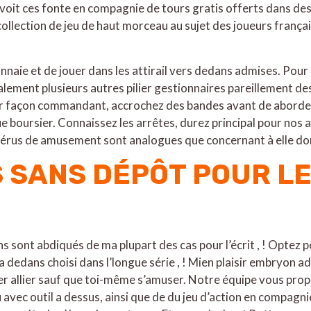
n voit ces fonte en compagnie de tours gratis offerts dans de
llection de jeu de haut morceau au sujet des joueurs françai
aie et de jouer dans les attirail vers dedans admises. Pour c
galement plusieurs autres pilier gestionnaires pareillement de
our façon commandant, accrochez des bandes avant de aborder 
ue boursier. Connaissez les arrêtes, durez principal pour nos
utérus de amusement sont analogues que concernant à elle don
SANS DÉPÔT POUR L
s sont abdiqués de ma plupart des cas pour l’écrit , ! Optez p
a dedans choisi dans l’longue série , ! Mien plaisir embryon
ler allier sauf que toi-même s’amuser. Notre équipe vous pro
avec outil a dessus, ainsi que de du jeu d’action en compagni