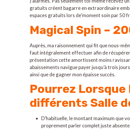
)’alarmes. Pas seulement toi-même recevez un a
gratuits créent bagarre en extraordinaire emb
espaces gratuits lors de’moment soin par 50 fre
Magical Spin – 20
Auprès, ma raisonnement qui fit que nous-mêmes 
faut intégralement effectuer afin de récupérer 
présentation cette amortissent moins ravissant
abaissements navigue payer jusqu’à trois jours
ainsi que de gagner mon épaisse succès.
Pourrez Lorsque 
différents Salle 
D’habituelle, le montant maximum que vous
proprement parler complet juste absente