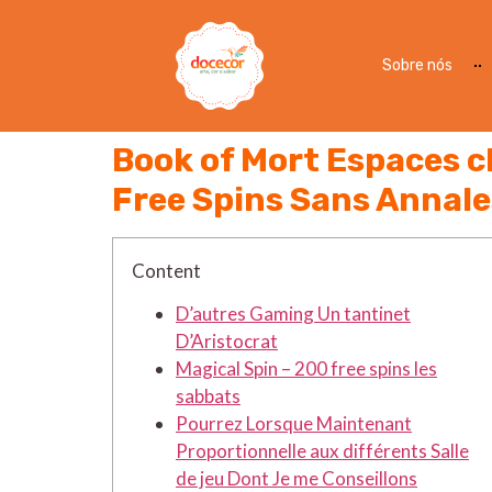
Sobre nós
Book of Mort Espaces c
Content
D’autres Gaming Un tantinet
D’Aristocrat
Magical Spin – 200 free spins les
sabbats
Pourrez Lorsque Maintenant
Proportionnelle aux différents Salle
de jeu Dont Je me Conseillons