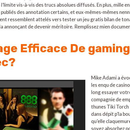
 l’limite vis-à-vis des trucs absolues diffusés. En plus, mill
 publiés des annotation certains, et eux-mêmes-mêmes nenn
 ressemblent attelés vers tester un jeu gratis bilan de tonal
cela annonçant de devenir méritoire. Remplissez mien documen
kage Efficace De gamin
ec?
Mike Adami a évoq
les enqu de casino,
long essayer votr
compagnie de emp
thunes Tiki Torch
dans dépit p’la bo
qu’elle claquemure
soyez absorbez po