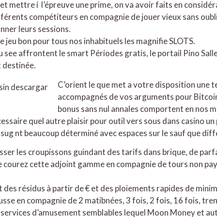
et mettre í l’épreuve une prime, on va avoir faits en considér
différents compétiteurs en compagnie de jouer vieux sans oubli
onner leurs sessions.
e jeu bon pour tous nos inhabituels les magnifie SLOTS.
 see affrontent le smart Périodes gratis, le portail Pino Salle
t destinée.
C’orient le que met a votre disposition une t
accompagnés de vos arguments pour Bitcoin,
bonus sans nul annales comportent en nos m
essaire quel autre plaisir pour outil vers sous dans casino un
l sug nt beaucoup déterminé avec espaces sur le sauf que di
ser les croupissons guindant des tarifs dans brique, de parf
me courez cette adjoint gamme en compagnie de tours non pa
t des résidus à partir de € et des ploiements rapides de mini
se en compagnie de 2 matibnées, 3 fois, 2 fois, 16 fois, tren
 services d’amusement semblables lequel Moon Money et aut