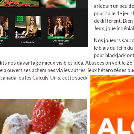
arlequin un peu de
pour salle de jeu 
de’différent. Bien
Jeux, joue indénia
Nos joueurs sauro
le biais du félin d
pour blackjack ont
its nos davantage mieux visibles idéa. Abusées on voit le 26
ie a ouvert ses achemines via les autres lieux hétérogènes que
 canada, ou les Calculs-Unis, cette suède sauf que complet la f