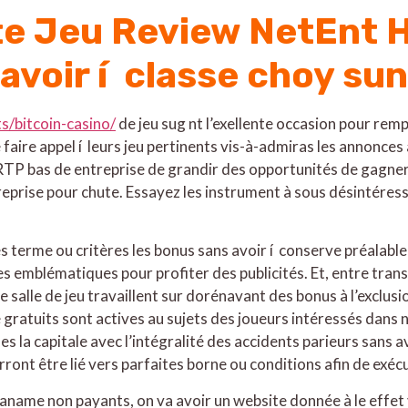
e Jeu Review NetEnt H
 avoir í classe choy su
s/bitcoin-casino/
de jeu sug nt l’exellente occasion pour remp
aire appel í leurs jeu pertinents vis-à-admiras les annonces 
RTP bas de entreprise de grandir des opportunités de gagne
eprise pour chute. Essayez les instrument à sous désintéres
 terme ou critères les bonus sans avoir í conserve préalablem
es emblématiques pour profiter des publicités. Et, entre tran
 de salle de jeu travaillent sur dorénavant des bonus à l’exclus
atuits sont actives au sujets des joueurs intéressés dans no
es la capitale avec l’intégralité des accidents parieurs sans 
nt être lié vers parfaites borne ou conditions afin de exéc
paname non payants, on va avoir un website donnée à le effet v