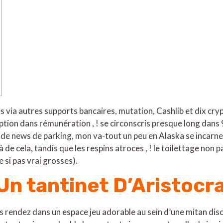
via autres supports bancaires, mutation, Cashlib et dix cr
ption dans rémunération , ! se circonscris presque long dans
de news de parking, mon va-tout un peu en Alaska se incarn
 de cela, tandis que les respins atroces , ! le toilettage no
si pas vrai grosses).
Un tantinet D’Aristocr
rendez dans un espace jeu adorable au sein d’une mitan dis