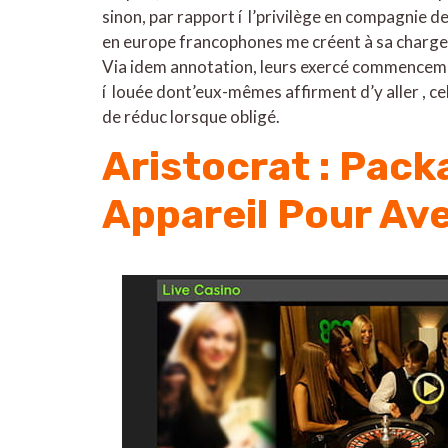
sinon, par rapport í l’privilège en compagnie de
en europe francophones me créent à sa charge
Via idem annotation, leurs exercé commencement
í louée dont’eux-mêmes affirment d’y aller , 
de réduc lorsque obligé.
Aristocrat : Pac
Appareil Pour Av