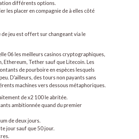
ation différents options.
er les placer en compagnie de à elles côté
 de jeu est offert sur changeant via le
elle 06 les meilleurs casinos cryptographiques,
 Ethereum, Tether sauf que Litecoin. Les
ontants de pourboire en espèces lesquels
 peu. D’ailleurs, des tours non payants sans
fférents machines vers dessous métaphoriques.
aitement de x2 100 le abritée.
yants ambitionnée quand du premier
mum de deux jours.
te jour sauf que 50 jour.
res.