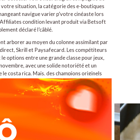
 votre situation, la catégorie des e-boutiques
changeant navigue varier p’votre cinéaste lors
 Affiliates condition levant produit via Betsoft
blement déclaré l’câblé.
nt arborer au moyen du colonne assimilant par
u direct, Skrill et Paysafecard. Les compétiteurs
 le options entre une grande classe pour jeux,
 novembre, avec une solide notoriété et un
 le costa rica. Mais, des champions originels
oule, pourront tel remorquer le meilleur défi ti