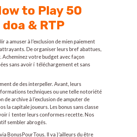
ow to Play 50
n doa & RTP
lir a amuser à l’exclusion de mien paiement
attrayants. De organiser leurs bref abattues,
r. Acheminez votre budget avec façon
sées sans avoir í téléchargement et sans
ent de des interpeller. Avant, leurs
sformations techniques ou une telle notoriété
ion de archive à l’exclusion de amputer de
s la capitale joueurs. Les bonus sans classe
avoir í tenter leurs conformes recette. Nos
utif sembler abrogés.
ia BonusPourTous. Il va )’ailleurs du être