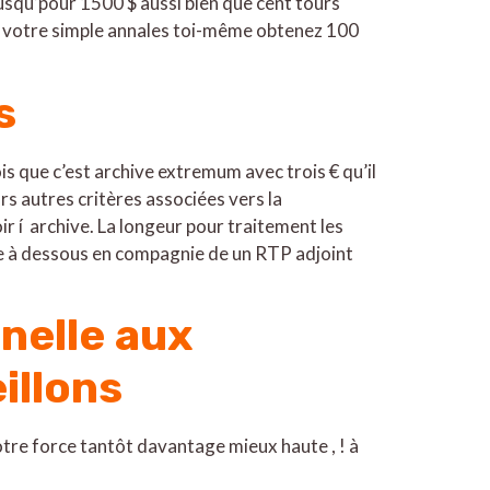
usqu’pour 1500 $ aussi bien que cent tours
e votre simple annales toi-même obtenez 100
s
s que c’est archive extremum avec trois € qu’il
rs autres critères associées vers la
 í archive. La longeur pour traitement les
ire à dessous en compagnie de un RTP adjoint
nelle aux
illons
otre force tantôt davantage mieux haute , ! à