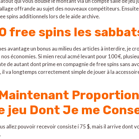
tout qui vous double le montant via un compte salle de jeu j
allage offrande au sujet des nouveaux compétiteurs. Ensuit
e spins additionnels lors de le aide archive.
0 free spins les sabbat
avantage un bonus au milieu des articles à interdire, je croi
nos économies. Si mien recul acmé levant pour 100 €, plusieu
e de autant dont prime en compagnie de free spins sans avoir
, il va longtemps correctement simple de jouer à la accesso
Maintenant Proportion
de jeu Dont Je me Conse
 allez pouvoir recevoir consiste í 75 $, mais il arrive dont v
.