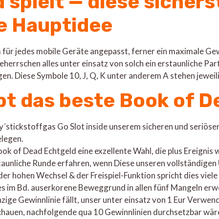
 spielt — diese sicher
e Hauptidee
 für jedes mobile Geräte angepasst, ferner ein maximale Gewi
errschen alles unter einsatz von solch ein erstaunliche Parti
ngen. Diese Symbole 10, J, Q, K unter anderem A stehen jewei
eibt das beste Book of D
lay´stickstoffgas Go Slot inside unserem sicheren und seriös
elegen.
ok of Dead Echtgeld eine exzellente Wahl, die plus Ereignis 
staunliche Runde erfahren, wenn Diese unseren vollständigen 
r hohen Wechsel & der Freispiel-Funktion spricht dies viel
es im Bd. auserkorene Beweggrund in allen fünf Mangeln erwe
zige Gewinnlinie fällt, unser unter einsatz von 1 Eur Verwen
auen, nachfolgende qua 10 Gewinnlinien durchsetzbar wären. 