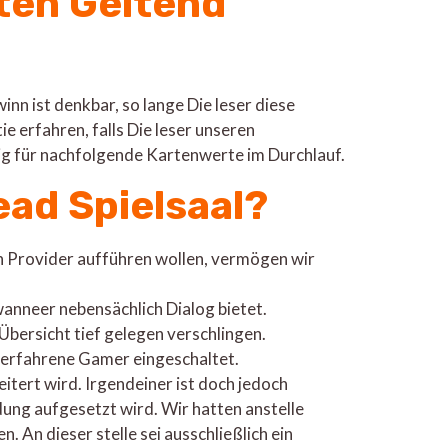
sten Geltend
nn ist denkbar, so lange Die leser diese
e erfahren, falls Die leser unseren
lig für nachfolgende Kartenwerte im Durchlauf.
ead Spielsaal?
en Provider aufführen wollen, vermögen wir
wanneer nebensächlich Dialog bietet.
Übersicht tief gelegen verschlingen.
e erfahrene Gamer eingeschaltet.
itert wird. Irgendeiner ist doch jedoch
dung aufgesetzt wird. Wir hatten anstelle
An dieser stelle sei ausschließlich ein