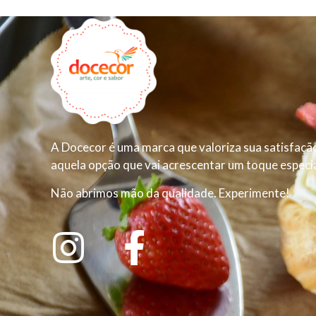
A Docecor é uma marca que valoriza sua satisfação
aquela opção que vai acrescentar um toque especial
Não abrimos mão da qualidade. Experimente!