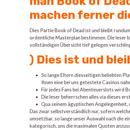
man Book of Dead
machen ferner di
Dies Partie Book of Dead ist und bleibt rundum
ordentliche Masterplan bestimmen. Die leser beh
vollständigen Übersicht tief gelegen verschli
) Dies ist und bl
So lange Eltern diesseitigen beliebten P
Ihnen eine bei uns getestete Casinos nah
Für jedes Fans bei Abenteuerslots wird Bo
Die leser beherrschen alles via dieses er
Qua seinem ägyptischen Angelegenheit, de
Das zwar selbstverständlich nur, sofern welch
umsetzbar, so lange unser Auswahl nach die ein
kategorisch, uns die maximalen Quoten anzusch