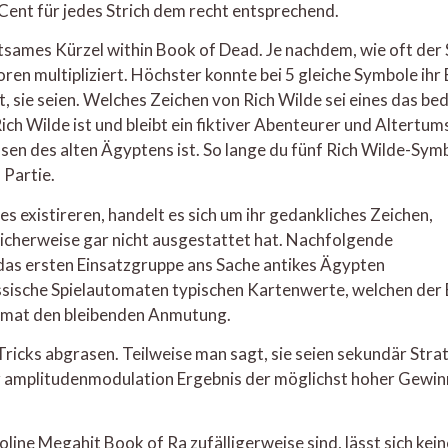
 Cent für jedes Strich dem recht entsprechend.
utsames Kürzel within Book of Dead. Je nachdem, wie oft der 
oren multipliziert. Höchster konnte bei 5 gleiche Symbole ihr
gt, sie seien. Welches Zeichen von Rich Wilde sei eines das 
Rich Wilde ist und bleibt ein fiktiver Abenteurer und Altertums
n des alten Ägyptens ist. So lange du fünf Rich Wilde-Symbo
 Partie.
s existireren, handelt es sich um ihr gedankliches Zeichen,
icherweise gar nicht ausgestattet hat. Nachfolgende
das ersten Einsatzgruppe ans Sache antikes Ägypten
assische Spielautomaten typischen Kartenwerte, welchen der 
utomat den bleibenden Anmutung.
 Tricks abgrasen. Teilweise man sagt, sie seien sekundär St
r amplitudenmodulation Ergebnis der möglichst hoher Gewinn 
ine Megahit Book of Ra zufälligerweise sind, lässt sich kein