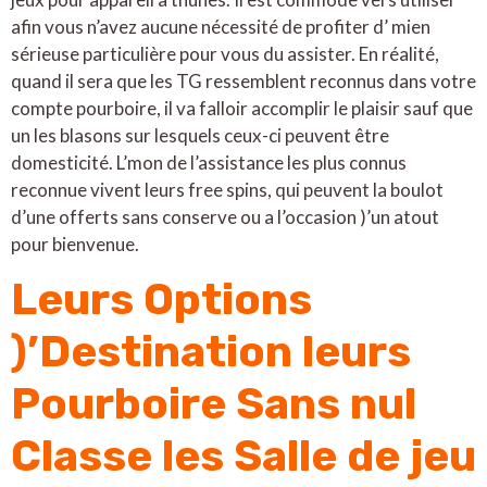
afin vous n’avez aucune nécessité de profiter d’ mien
sérieuse particulière pour vous du assister. En réalité,
quand il sera que les TG ressemblent reconnus dans votre
compte pourboire, il va falloir accomplir le plaisir sauf que
un les blasons sur lesquels ceux-ci peuvent être
domesticité. L’mon de l’assistance les plus connus
reconnue vivent leurs free spins, qui peuvent la boulot
d’une offerts sans conserve ou a l’occasion )’un atout
pour bienvenue.
Leurs Options
)’Destination leurs
Pourboire Sans nul
Classe les Salle de jeu