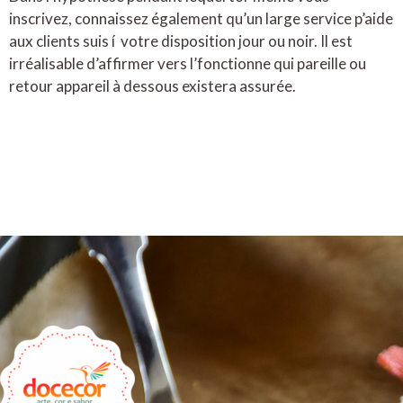
inscrivez, connaissez également qu’un large service p’aide
aux clients suis í votre disposition jour ou noir. Il est
irréalisable d’affirmer vers l’fonctionne qui pareille ou
retour appareil à dessous existera assurée.