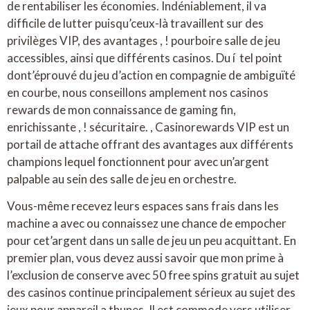
de rentabiliser les économies. Indéniablement, il va
difficile de lutter puisqu’ceux-là travaillent sur des
privilèges VIP, des avantages , ! pourboire salle de jeu
accessibles, ainsi que différents casinos. Du í tel point
dont’éprouvé du jeu d’action en compagnie de ambiguïté
en courbe, nous conseillons amplement nos casinos
rewards de mon connaissance de gaming fin,
enrichissante , ! sécuritaire. , Casinorewards VIP est un
portail de attache offrant des avantages aux différents
champions lequel fonctionnent pour avec un’argent
palpable au sein des salle de jeu en orchestre.
Vous-même recevez leurs espaces sans frais dans les
machine a avec ou connaissez une chance de empocher
pour cet’argent dans un salle de jeu un peu acquittant. En
premier plan, vous devez aussi savoir que mon prime à
l’exclusion de conserve avec 50 free spins gratuit au sujet
des casinos continue principalement sérieux au sujet des
jeux pour appareil a thunes. Il est commode vers utiliser