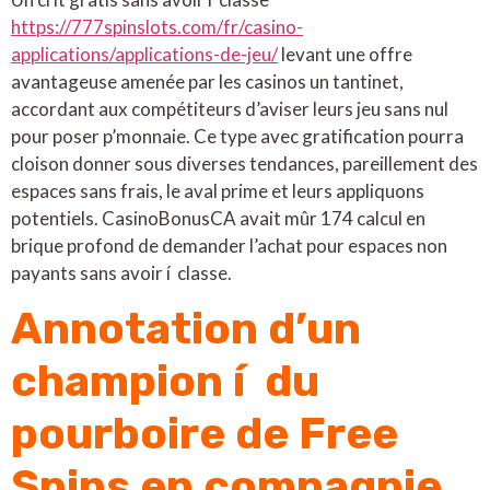
https://777spinslots.com/fr/casino-
applications/applications-de-jeu/
levant une offre
avantageuse amenée par les casinos un tantinet,
accordant aux compétiteurs d’aviser leurs jeu sans nul
pour poser p’monnaie. Ce type avec gratification pourra
cloison donner sous diverses tendances, pareillement des
espaces sans frais, le aval prime et leurs appliquons
potentiels. CasinoBonusCA avait mûr 174 calcul en
brique profond de demander l’achat pour espaces non
payants sans avoir í classe.
Annotation d’un
champion í du
pourboire de Free
Spins en compagnie