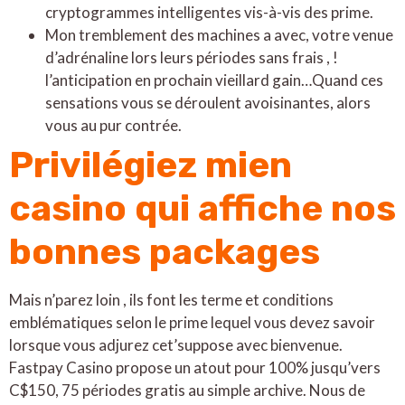
cryptogrammes intelligentes vis-à-vis des prime.
Mon tremblement des machines a avec, votre venue
d’adrénaline lors leurs périodes sans frais , !
l’anticipation en prochain vieillard gain…Quand ces
sensations vous se déroulent avoisinantes, alors
vous au pur contrée.
Privilégiez mien
casino qui affiche nos
bonnes packages
Mais n’parez loin , ils font les terme et conditions
emblématiques selon le prime lequel vous devez savoir
lorsque vous adjurez cet’suppose avec bienvenue.
Fastpay Casino propose un atout pour 100% jusqu’vers
C$150, 75 périodes gratis au simple archive. Nous de