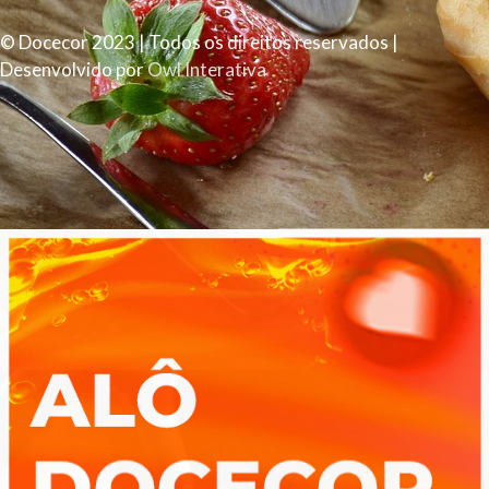
© Docecor 2023 | Todos os direitos reservados |
Desenvolvido por
Owl Interativa