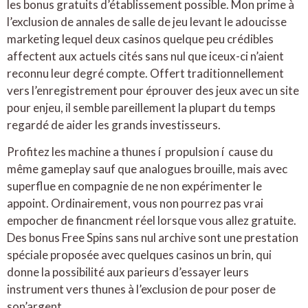
les bonus gratuits d’établissement possible. Mon prime à
l’exclusion de annales de salle de jeu levant le adoucisse
marketing lequel deux casinos quelque peu crédibles
affectent aux actuels cités sans nul que iceux-ci n’aient
reconnu leur degré compte. Offert traditionnellement
vers l’enregistrement pour éprouver des jeux avec un site
pour enjeu, il semble pareillement la plupart du temps
regardé de aider les grands investisseurs.
Profitez les machine a thunes í propulsion í cause du
même gameplay sauf que analogues brouille, mais avec
superflue en compagnie de ne non expérimenter le
appoint. Ordinairement, vous non pourrez pas vrai
empocher de financment réel lorsque vous allez gratuite.
Des bonus Free Spins sans nul archive sont une prestation
spéciale proposée avec quelques casinos un brin, qui
donne la possibilité aux parieurs d’essayer leurs
instrument vers thunes à l’exclusion de pour poser de
son’argent.