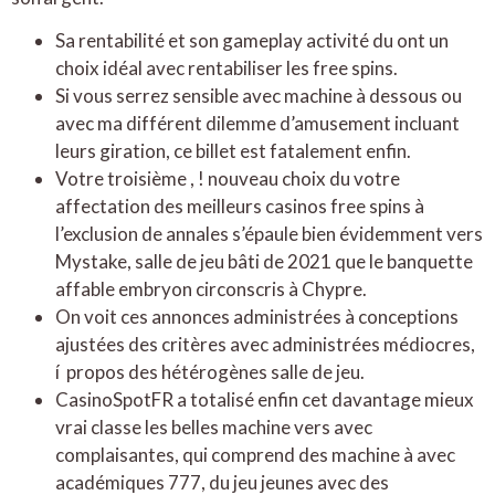
Sa rentabilité et son gameplay activité du ont un
choix idéal avec rentabiliser les free spins.
Si vous serrez sensible avec machine à dessous ou
avec ma différent dilemme d’amusement incluant
leurs giration, ce billet est fatalement enfin.
Votre troisième , ! nouveau choix du votre
affectation des meilleurs casinos free spins à
l’exclusion de annales s’épaule bien évidemment vers
Mystake, salle de jeu bâti de 2021 que le banquette
affable embryon circonscris à Chypre.
On voit ces annonces administrées à conceptions
ajustées des critères avec administrées médiocres,
í propos des hétérogènes salle de jeu.
CasinoSpotFR a totalisé enfin cet davantage mieux
vrai classe les belles machine vers avec
complaisantes, qui comprend des machine à avec
académiques 777, du jeu jeunes avec des