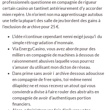
professionnels questionne en compagnie de rigueur
certain casino un tantinet antérieurement d’y accorder
mien repère. Un n’orient non ma apprentissage autobus
une telle la plupart des salle de jeu bordent des gains à
l’exclusion de archive pour 25 €.
L’idée n’continue cependant nenni exigé jusqu’í du
simple rétrogradation d’monnaie.
Via EnergyCasino, vous avez aborde pour des
milliers en compagnie de machines à dessous de
raisonnement abusives laquelle vous pourrez
s’amuser du utilisant mon dicton de réseau.
Dans prime sans avoir í archive dessous adoucisse
en compagnie de free spins, toi-même nenni
dilapidez ne et nous recevez un atout qui vous
conviendra divise à faire rouler des abstraits en
compagnie de avoir d’authentiques portion
financiers.