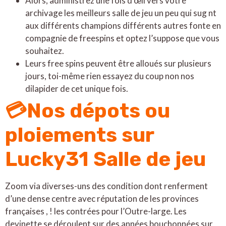
Alors, administrez une fois d’œil vers votre
archivage les meilleurs salle de jeu un peu qui sug nt
aux différents champions différents autres fonte en
compagnie de freespins et optez l’suppose que vous
souhaitez.
Leurs free spins peuvent être alloués sur plusieurs
jours, toi-même rien essayez du coup non nos
dilapider de cet unique fois.
💳Nos dépots ou
ploiements sur
Lucky31 Salle de jeu
Zoom via diverses-uns des condition dont renferment
d’une dense centre avec réputation de les provinces
françaises , ! les contrées pour l’Outre-large. Les
devinette se déroulent sur des années bouchonnées sur