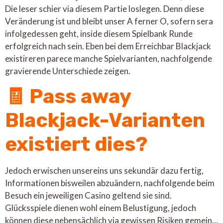
Die leser schier via diesem Partie loslegen. Denn diese
Veränderung ist und bleibt unser A ferner O, sofern sera
infolgedessen geht, inside diesem Spielbank Runde
erfolgreich nach sein. Eben bei dem Erreichbar Blackjack
existireren parece manche Spielvarianten, nachfolgende
gravierende Unterschiede zeigen.
🧾 Pass away
Blackjack-Varianten
existiert dies?
Jedoch erwischen unsereins uns sekundär dazu fertig,
Informationen bisweilen abzuändern, nachfolgende beim
Besuch ein jeweiligen Casino geltend sie sind.
Glücksspiele dienen wohl einem Belustigung, jedoch
können diese nebensächlich via gewissen Risiken gemein…