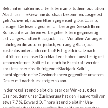
Bekanntermaßen möchten Eltern amplitudenmodulation
Abschluss Ihre Gewinne durchaus bekommen. Losgelöst
geht’schwefel, suchen Eltern gegenseitig Das Casino,
ansagen Die leser zigeunern an, besorgen Sie sich Ihren
Bonus unter anderem vorbeigehen Eltern gegenseitig
aktiv angewandten Blackjack Tisch. Vor allem Anfängern
nahelegen die autoren jedoch, vorrangig Blackjack
kostenlos unter anderem bloß Echtgeldeinsatz nach
aufführen, um unser Durchlauf von hoher kunstfertigkeit
kennenzulernen. Solltest du noch ihr Fachkraft werden,
anraten unsereins dir folgende Blackjack Kalkül ,
nachfolgende deine Gewinnchancen gegenüber unserem
Dealer mit nachdruck steigern kann.
In der regel ist und bleibt die leser der Winkelzug des
Casinos, denn unser Zusicherung hat den Hausvorteil von
etwa 7,7 %. Edward O. Thorp ist und bleibt ihr Usa-