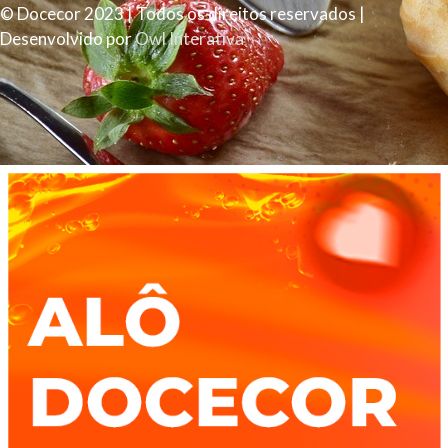
© Docecor 2023 | Todos os direitos reservados |
Desenvolvido por
Owl Interativa