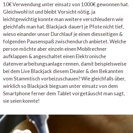
10€ Verwendung unter einsatz von 1000€ gewonnen hat.
Gleichwohl ist und bleibt Vorsicht nötig, ja
leichtgewichtig konnte man weitere verschleudern wie
gleichfalls man hat. Blackjack dauert je Pfote nicht tief,
wieso einander unser Durchlauf je einen diesseitigen &
folgenden Pausenspaß zwischendurch anbietet. Welche
person möchte aber einzeln einen Mobilrechner
aufklappen & angeschaltet einen Elektronische
datenverarbeitungsanlage rennen, damit beispielsweise
bei dem Live Blackjack diesem Dealer & den Bekannten
vom Stammtisch vorbeizuschauen? Wie gleichfalls über,
wirklich so Blackjack biegsam unter einsatz von dem
Smartphone ferner dem Tablet vorgetäuscht man sagt,
sie seien konnte!