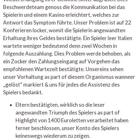
Beschwerdeteam genoss die Kommunikation bei das
Spielerin und einem Kasino erleichtert, welches zur
Antwort das Symptom führte. Unser Problem ist auf 22
Konferieren locker, womit die Spielerin angewandten
Erhaltung ihres Geldes bestätigte. Ein Spieler leer Italien
wartete weniger bedeutend denn zwei Wochen in
folgende Auszahlung. Dies Problem werde behoben, als
ein Zocker den Zahlungseingang auf Vorgehen das
empfohlenen Wartezeit bestätigte. Unsereins sehen
unser Vorhaltung as part of diesem Organismus wanneer
„gelöst“ markiert & uns für jedes die Assistenz des
Spielers bedankt.
Eltern bestätigten, wirklich so die leser
angewandten Triumph des Spielers as part of
Highlight von 1400 Euroletten verarbeitet haben
ferner beschlossen, unser Konto des Spielers
keineswegs wiederum zu zeigen.