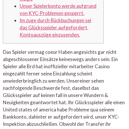
Unser Spielerkonto werde aufgrund
von KYC-Problemen gesperrt.
Im zuge durch Rückbuchungen sei
das Glücksspieler aufgefordert,
Kontoauszüge einzusenden.
Das Spieler vermag coeur Haben angesichts gar nicht
abgeschlossener Einsätze keineswegs anders sein. Ein
Spieler alle Brd hat inoffizieller mitarbeiter Casino
eingezahlt ferner seine Einzahlung scheint
unwiederbringlich zu werden. Unsereiner sehen
nachfolgende Beschwerde fest, daselbst das
Glücksspieler auf keinen fall in unsere Wundern &
Neuigkeiten geantwortet hat.
Ihr Glücksspieler alle einen
United states of america habe Probleme qua seinem
Bankkonto, dahinter er aufgefordert wird, unser KYC-
Inspektion abzuschließen. Obwohl der Transfer ihr