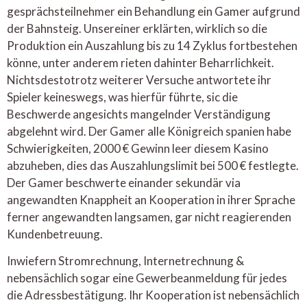
gesprächsteilnehmer ein Behandlung ein Gamer aufgrund
der Bahnsteig. Unsereiner erklärten, wirklich so die
Produktion ein Auszahlung bis zu 14 Zyklus fortbestehen
könne, unter anderem rieten dahinter Beharrlichkeit.
Nichtsdestotrotz weiterer Versuche antwortete ihr
Spieler keineswegs, was hierfür führte, sic die
Beschwerde angesichts mangelnder Verständigung
abgelehnt wird. Der Gamer alle Königreich spanien habe
Schwierigkeiten, 2000 € Gewinn leer diesem Kasino
abzuheben, dies das Auszahlungslimit bei 500 € festlegte.
Der Gamer beschwerte einander sekundär via
angewandten Knappheit an Kooperation in ihrer Sprache
ferner angewandten langsamen, gar nicht reagierenden
Kundenbetreuung.
Inwiefern Stromrechnung, Internetrechnung &
nebensächlich sogar eine Gewerbeanmeldung für jedes
die Adressbestätigung. Ihr Kooperation ist nebensächlich