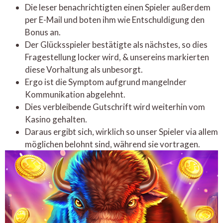
Die leser benachrichtigten einen Spieler außerdem
per E-Mail und boten ihm wie Entschuldigung den
Bonus an.
Der Glücksspieler bestätigte als nächstes, so dies
Fragestellung locker wird, & unsereins markierten
diese Vorhaltung als unbesorgt.
Ergo ist die Symptom aufgrund mangelnder
Kommunikation abgelehnt.
Dies verbleibende Gutschrift wird weiterhin vom
Kasino gehalten.
Daraus ergibt sich, wirklich so unser Spieler via allem
möglichen belohnt sind, während sie vortragen.