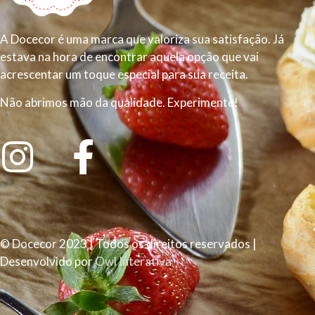
A Docecor é uma marca que valoriza sua satisfação. Já
estava na hora de encontrar aquela opção que vai
acrescentar um toque especial para sua receita.
Não abrimos mão da qualidade. Experimente!
© Docecor 2023 | Todos os direitos reservados |
Desenvolvido por
Owl Interativa