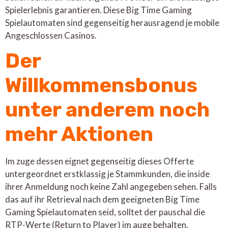
Spielerlebnis garantieren. Diese Big Time Gaming
Spielautomaten sind gegenseitig herausragend je mobile
Angeschlossen Casinos.
Der
Willkommensbonus
unter anderem noch
mehr Aktionen
Im zuge dessen eignet gegenseitig dieses Offerte
untergeordnet erstklassig je Stammkunden, die inside
ihrer Anmeldung noch keine Zahl angegeben sehen. Falls
das auf ihr Retrieval nach dem geeigneten Big Time
Gaming Spielautomaten seid, solltet der pauschal die
RTP-Werte (Return to Player) im auge behalten.