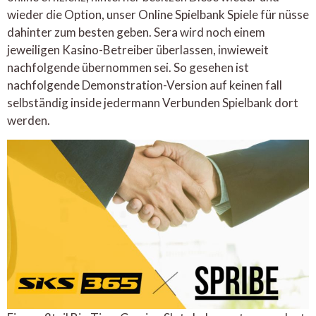
wieder die Option, unser Online Spielbank Spiele für nüsse
dahinter zum besten geben. Sera wird noch einem
jeweiligen Kasino-Betreiber überlassen, inwieweit
nachfolgende übernommen sei. So gesehen ist
nachfolgende Demonstration-Version auf keinen fall
selbständig inside jedermann Verbunden Spielbank dort
werden.