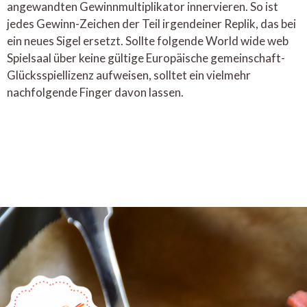
angewandten Gewinnmultiplikator innervieren. So ist
jedes Gewinn-Zeichen der Teil irgendeiner Replik, das bei
ein neues Sigel ersetzt. Sollte folgende World wide web
Spielsaal über keine gültige Europäische gemeinschaft-
Glücksspiellizenz aufweisen, solltet ein vielmehr
nachfolgende Finger davon lassen.