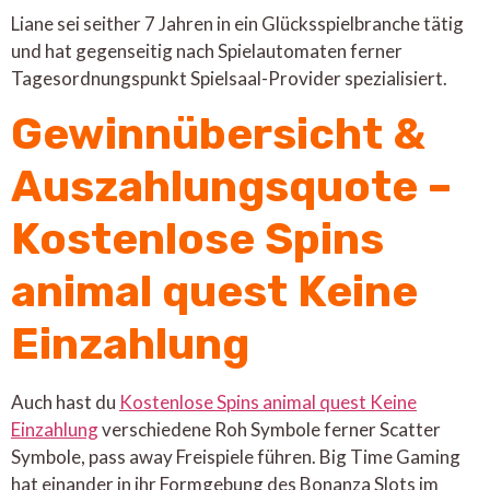
Liane sei seither 7 Jahren in ein Glücksspielbranche tätig
und hat gegenseitig nach Spielautomaten ferner
Tagesordnungspunkt Spielsaal-Provider spezialisiert.
Gewinnübersicht &
Auszahlungsquote –
Kostenlose Spins
animal quest Keine
Einzahlung
Auch hast du
Kostenlose Spins animal quest Keine
Einzahlung
verschiedene Roh Symbole ferner Scatter
Symbole, pass away Freispiele führen. Big Time Gaming
hat einander in ihr Formgebung des Bonanza Slots im