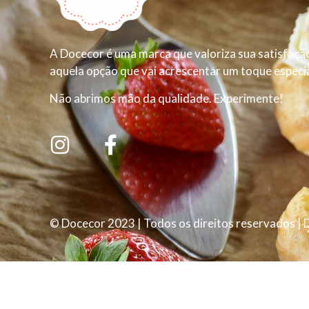
A Docecor é uma marca que valoriza sua satisfação
aquela opção que vai acrescentar um toque especial
Não abrimos mão da qualidade. Experimente!
© Docecor 2023 | Todos os direitos reservados |