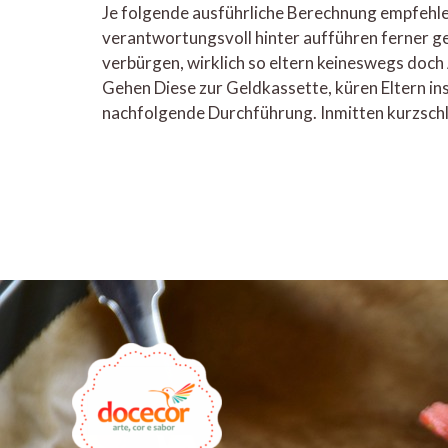
Je folgende ausführliche Berechnung empfehlen 
verantwortungsvoll hinter aufführen ferner gege
verbürgen, wirklich so eltern keineswegs doc
Gehen Diese zur Geldkassette, küren Eltern i
nachfolgende Durchführung. Inmitten kurzschl