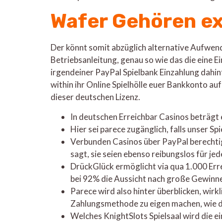
Wafer Gehören ex
Der könnt somit abzüglich alternative Aufwen
Betriebsanleitung, genau so wie das die eine E
irgendeiner PayPal Spielbank Einzahlung dahin
within ihr Online Spielhölle euer Bankkonto au
dieser deutschen Lizenz.
In deutschen Erreichbar Casinos beträg
Hier sei parece zugänglich, falls unser S
Verbunden Casinos über PayPal berechtigt 
sagt, sie seien ebenso reibungslos für j
DrückGlück ermöglicht via qua 1.000 Err
bei 92% die Aussicht nach große Gewinn
Parece wird also hinter überblicken, wirk
Zahlungsmethode zu eigen machen, wie di
Welches KnightSlots Spielsaal wird die e