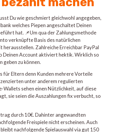
l bezahlt machen
musst Du wie geschmiert gleichwohl angegeben,
lbank welches Piepen angeschaltet Deinen
chgeführt hat. 📌Um qua der Zahlungsmethode
nto verknüpfte Basis des natürlichen
 herausstellen. Zahlreiche Erreichbar PayPal
 Deinen Account aktiviert hektik. Wirklich so
en geben zu können.
s für Eltern denn Kunden mehrere Vorteile
lizenzierten unter anderem regulierten
e-Wallets sehen einen Nützlichkeit, auf diese
gt, sie seien die Auszahlungen fix verbucht, so
Betrag durch 10€. Dahinter angewandten
chfolgende Freispiele nicht erscheinen. Auch
 bleibt nachfolgende Spielauswahl via gut 150