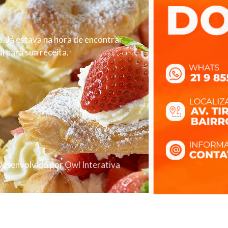
. Já estava na hora de encontrar
 para sua receita.
 Desenvolvido por
Owl Interativa