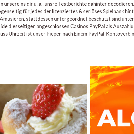
unsereins dir u. a., unsre Testberichte dahinter decodieren.
nseitig für jedes der lizenziertes & seriöses Spielbank hinter
h Amüsieren, stattdessen untergeordnet beschützt sind unte
nside diesseitigen angeschlossen Casinos PayPal als Auszah
uss Uhrzeit ist unser Piepen nach Einem PayPal-Kontoverbi