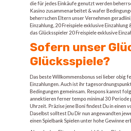
die für jedes Einkäufe genutzt werden beherrs
Kasino zusammenarbeitet & wafer Bedingungen
beherrschen Eltern unser Vernehmen geradlinig 
Einzahlung, 20 Freispiele exklusive Einzahlung 
das Glücksspieler 20 Freispiele exklusive Einz
Sofern unser Glüc
Glücksspiele?
Das beste Willkommensbonus sei lieber obig fer
Einzahlungen. Auch ist ihr tagesordnungspun
Bedingungen gemeinsam. Respons kannst folge
annektieren ferner tempo minimal 30 Periode p
Uhrzeit. Präzise jene Boni findest Du in einen
Daselbst solltest Du Dir nun angewandten jew
einen Spielbank Spielen unter hohe Gewinne erb