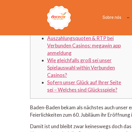
Beste Online Casinos 
Sobre nós
Content
Auszahlungsquoten & RTP bei
Verbunden Casinos: megawin app
anmeldung
Wie gleichfalls groß sei unser
Spielauswahl within Verbunden
Casinos?
Sofern unser Glück auf Ihrer Seite
sei – Welches sind Glücksspiele?
Baden-Baden bekam als nächstes auch unser er
Feierlichkeiten zum 60. Jubiläum ihr Eröffnung
Damit ist und bleibt zwar keineswegs doch das