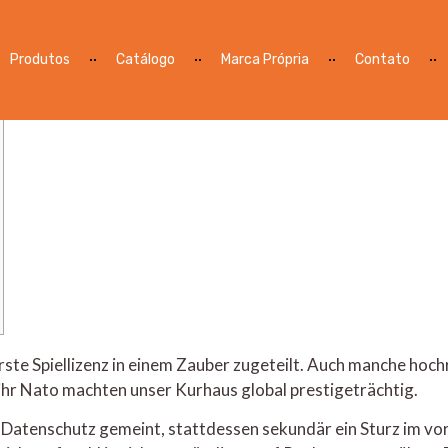
Land der megawin app anmeldu
Produtos
Catálogo
Marca Própria
Contato
ste Spiellizenz in einem Zauber zugeteilt. Auch manche hoc
 ihr Nato machten unser Kurhaus global prestigeträchtig.
 Datenschutz gemeint, stattdessen sekundär ein Sturz im vo