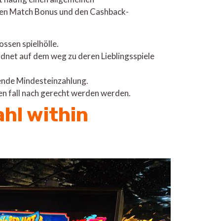
inen Match Bonus und den Cashback-
ssen spielhölle.
net auf dem weg zu deren Lieblingsspiele
gende Mindesteinzahlung.
en fall nach gerecht werden werden.
ahl within