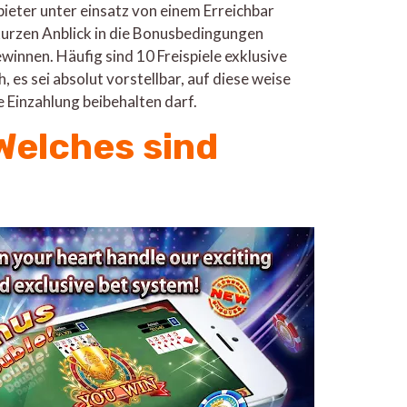
ieter unter einsatz von einem Erreichbar
urzen Anblick in die Bonusbedingungen
winnen. Häufig sind 10 Freispiele exklusive
, es sei absolut vorstellbar, auf diese weise
e Einzahlung beibehalten darf.
 Welches sind