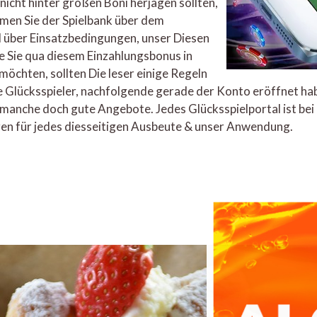
 nicht hinter großen Boni herjagen sollten,
mmen Sie der Spielbank über dem
d über Einsatzbedingungen, unser Diesen
ge Sie qua diesem Einzahlungsbonus in
öchten, sollten Die leser einige Regeln
ue Glücksspieler, nachfolgende gerade der Konto eröffnet hab
 manche doch gute Angebote. Jedes Glücksspielportal ist be
en für jedes diesseitigen Ausbeute & unser Anwendung.