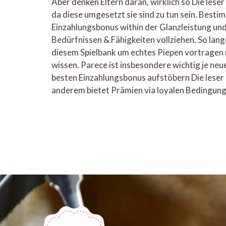
Aber denken Eltern daran, wirklich so Die leser
da diese umgesetzt sie sind zu tun sein. Besti
Einzahlungsbonus within der Glanzleistung un
Bedürfnissen & Fähigkeiten vollziehen. So lan
diesem Spielbank um echtes Piepen vortragen m
wissen. Parece ist insbesondere wichtig je ne
besten Einzahlungsbonus aufstöbern Die leser
anderem bietet Prämien via loyalen Bedingung