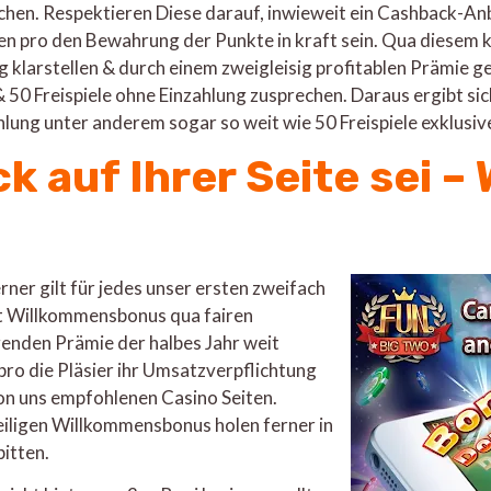
chen. Respektieren Diese darauf, inwieweit ein Cashback-Anb
 pro den Bewahrung der Punkte in kraft sein. Qua diesem k
klarstellen & durch einem zweigleisig profitablen Prämie ge
& 50 Freispiele ohne Einzahlung zusprechen. Daraus ergibt sich
ahlung unter anderem sogar so weit wie 50 Freispiele exklusiv
k auf Ihrer Seite sei –
ner gilt für jedes unser ersten zweifach
kt Willkommensbonus qua fairen
nden Prämie der halbes Jahr weit
ro die Pläsier ihr Umsatzverpflichtung
 von uns empfohlenen Casino Seiten.
eiligen Willkommensbonus holen ferner in
itten.