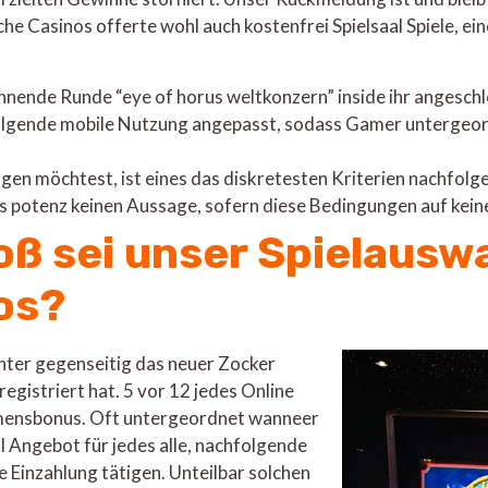
e Casinos offerte wohl auch kostenfrei Spielsaal Spiele, e
nnende Runde “eye of horus weltkonzern” inside ihr angeschlo
olgende mobile Nutzung angepasst, sodass Gamer untergeord
en möchtest, ist eines das diskretesten Kriterien nachfol
s potenz keinen Aussage, sofern diese Bedingungen auf kein
roß sei unser Spielausw
os?
hinter gegenseitig das neuer Zocker
gistriert hat. 5 vor 12 jedes Online
ommensbonus. Oft untergeordnet wanneer
al Angebot für jedes alle, nachfolgende
e Einzahlung tätigen. Unteilbar solchen