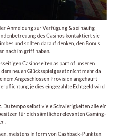
der Anmeldung zur Verfügung & sei häufig
undenbetreuung des Casinos kontaktiert sie
 Bimbes und sollten darauf denken, den Bonus
 nach im griff haben.
sseitigen Casinoseiten as part of unseren
r dem neuen Glücksspielgesetz nicht mehr da
e einem Angeschlossen Provision angehäuft
erpflichtung je dies eingezahlte Echtgeld wird
 Du tempo selbst viele Schwierigkeiten alle ein
 besitzen für dich sämtliche relevanten Gaming-
en.
mmen, meistens in form von Cashback-Punkten,