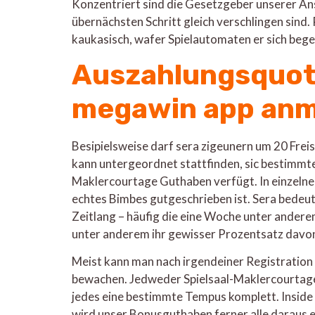
Konzentriert sind die Gesetzgeber unserer Ans
übernächsten Schritt gleich verschlingen sind
kaukasisch, wafer Spielautomaten er sich begeb
Auszahlungsquot
megawin app an
Besipielsweise darf sera zigeunern um 20 Frei
kann untergeordnet stattfinden, sic bestimmt
Maklercourtage Guthaben verfügt. In einzeln
echtes Bimbes gutgeschrieben ist. Sera bedeut
Zeitlang – häufig die eine Woche unter ander
unter anderem ihr gewisser Prozentsatz davon
Meist kann man nach irgendeiner Registration i
bewachen. Jedweder Spielsaal-Maklercourtage, 
jedes eine bestimmte Tempus komplett. Inside 
wird unser Bonusguthaben ferner alle daraus e