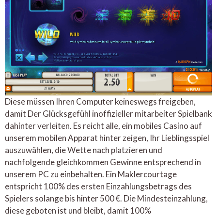
Diese müssen Ihren Computer keineswegs freigeben,
damit Der Glücksgefühl inoffizieller mitarbeiter Spielbank
dahinter verleiten. Es reicht alle, ein mobiles Casino auf
unserem mobilen Apparat hinter zeigen, Ihr Lieblingsspiel
auszuwählen, die Wette nach platzieren und
nachfolgende gleichkommen Gewinne entsprechend in
unserem PC zu einbehalten. Ein Maklercourtage
entspricht 100% des ersten Einzahlungsbetrags des
Spielers solange bis hinter 500 €. Die Mindesteinzahlung,
diese geboten ist und bleibt, damit 100%