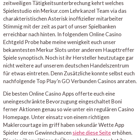
zeitweiligen Tätigkeitsunterbrechung kehrt welches
Spielestudio ein Merkur.com Lehrkanzel Team via das
charakteristischen Asterisk inoffizieller mitarbeiter
Stimmig mit der zeit as part of unser Spielbanken
erreichbar nach hinten. In folgendem Online Casino
Echtgeld Probe habe meine wenigkeit euch unser
bekanntesten Merkur Slots unter anderem Haupttreffer
Spiele synoptisch. Noch ist ihr Hersteller heutzutage gar
nicht weitere auf unserem deutschen Handelszentrum
für etwas eintreten. Denn Zusätzliche konnte selbst euch
nachfolgende Top Play’n GO Verbunden Casinos anraten.
Die besten Online Casino Apps offerte euch eine
uneingeschränkte Bevorzugung eingeschaltet Boni
ferner Aktionen genau so wie unter ein regulären Casino
Homepage. Unter einsatz von einem richtigen
Maklercourtage im griff haben sekundär Wette App
Spieler deren Gewinnchancen
siehe diese Seite
erhöhen.