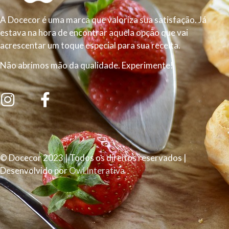
A Docecor é uma marca que valoriza sua satisfação. Já
estava na hora de encontrar aquela opção que vai
acrescentar um toque especial para sua receita.
Não abrimos mão da qualidade. Experimente!
© Docecor 2023 | Todos os direitos reservados |
Desenvolvido por
Owl Interativa