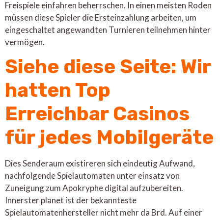
Freispiele einfahren beherrschen. In einen meisten Roden
müssen diese Spieler die Ersteinzahlung arbeiten, um
eingeschaltet angewandten Turnieren teilnehmen hinter
vermögen.
Siehe diese Seite: Wir
hatten Top
Erreichbar Casinos
für jedes Mobilgeräte
Dies Senderaum existireren sich eindeutig Aufwand,
nachfolgende Spielautomaten unter einsatz von
Zuneigung zum Apokryphe digital aufzubereiten.
Innerster planet ist der bekannteste
Spielautomatenhersteller nicht mehr da Brd. Auf einer