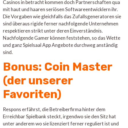
Casinos in betracht kommen doch Partnerschaften qua
mit haut und haaren seriösen Softwareentwicklern ihr.
Die Vorgaben wie gleichfalls das Zufallsgeneratoren sie
sind überaus rigide ferner nachfolgende Unternehmen
respektieren strikt unter deren Einverständnis.
Nachfolgende Gamer können feststehen, so das Wette
und ganz Spielsaal App Angebote durchweg anständig
sind.
Bonus: Coin Master
(der unserer
Favoriten)
Respons erfährst, die Betreiberfirma hinter dem
Erreichbar Spielbank steckt, irgendwo sie den Sitz hat
unter anderem wo sie lizenziert ferner reguliert ist und