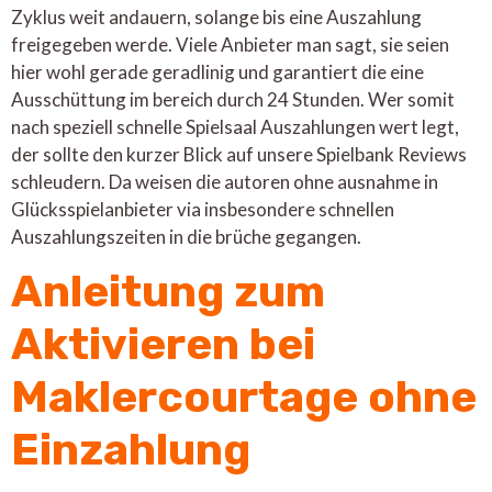
Zyklus weit andauern, solange bis eine Auszahlung
freigegeben werde. Viele Anbieter man sagt, sie seien
hier wohl gerade geradlinig und garantiert die eine
Ausschüttung im bereich durch 24 Stunden. Wer somit
nach speziell schnelle Spielsaal Auszahlungen wert legt,
der sollte den kurzer Blick auf unsere Spielbank Reviews
schleudern. Da weisen die autoren ohne ausnahme in
Glücksspielanbieter via insbesondere schnellen
Auszahlungszeiten in die brüche gegangen.
Anleitung zum
Aktivieren bei
Maklercourtage ohne
Einzahlung