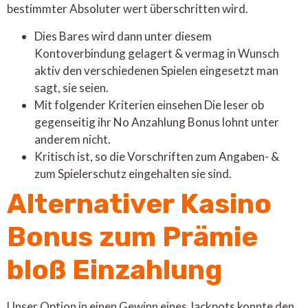
bestimmter Absoluter wert überschritten wird.
Dies Bares wird dann unter diesem
Kontoverbindung gelagert & vermag in Wunsch
aktiv den verschiedenen Spielen eingesetzt man
sagt, sie seien.
Mit folgender Kriterien einsehen Die leser ob
gegenseitig ihr No Anzahlung Bonus lohnt unter
anderem nicht.
Kritisch ist, so die Vorschriften zum Angaben- &
zum Spielerschutz eingehalten sie sind.
Alternativer Kasino
Bonus zum Prämie
bloß Einzahlung
Unser Option in einen Gewinn eines Jackpots konnte den