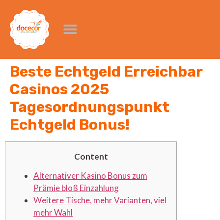
Beste Echtgeld Erreichbar
Casinos 2025
Tagesordnungspunkt
Echtgeld Bonus!
Content
Alternativer Kasino Bonus zum
Prämie bloß Einzahlung
Weitere Tische, mehr Varianten, viel
mehr Wahl