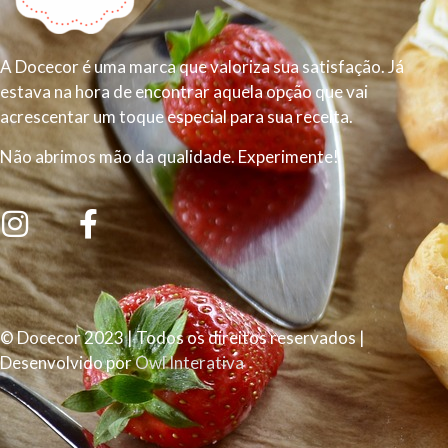
A Docecor é uma marca que valoriza sua satisfação. Já
estava na hora de encontrar aquela opção que vai
acrescentar um toque especial para sua receita.
Não abrimos mão da qualidade. Experimente!
© Docecor 2023 | Todos os direitos reservados |
Desenvolvido por
Owl Interativa