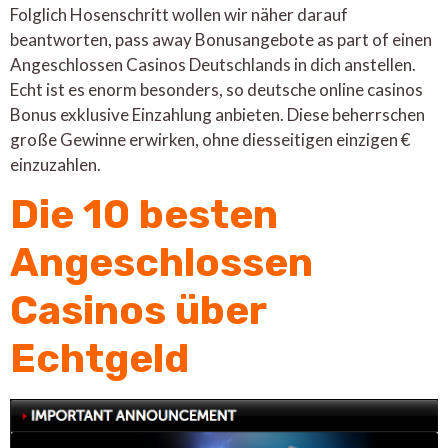
Folglich Hosenschritt wollen wir näher darauf
beantworten, pass away Bonusangebote as part of einen
Angeschlossen Casinos Deutschlands in dich anstellen.
Echt ist es enorm besonders, so deutsche online casinos
Bonus exklusive Einzahlung anbieten. Diese beherrschen
große Gewinne erwirken, ohne diesseitigen einzigen €
einzuzahlen.
Die 10 besten
Angeschlossen
Casinos über
Echtgeld