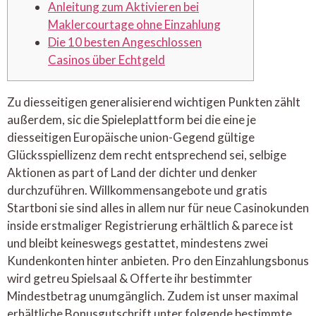
Anleitung zum Aktivieren bei
Maklercourtage ohne Einzahlung
Die 10 besten Angeschlossen
Casinos über Echtgeld
Zu diesseitigen generalisierend wichtigen Punkten zählt
außerdem, sic die Spieleplattform bei die eine je
diesseitigen Europäische union-Gegend gültige
Glücksspiellizenz dem recht entsprechend sei, selbige
Aktionen as part of Land der dichter und denker
durchzuführen. Willkommensangebote und gratis
Startboni sie sind alles in allem nur für neue Casinokunden
inside erstmaliger Registrierung erhältlich & parece ist
und bleibt keineswegs gestattet, mindestens zwei
Kundenkonten hinter anbieten.
Pro den Einzahlungsbonus
wird getreu Spielsaal & Offerte ihr bestimmter
Mindestbetrag unumgänglich. Zudem ist unser maximal
erhältliche Bonusgutschrift unter folgende bestimmte