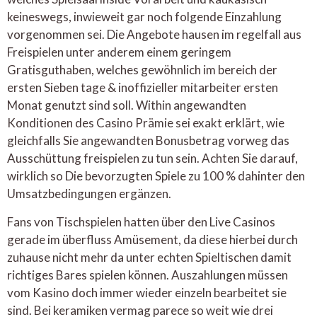
keineswegs, inwieweit gar noch folgende Einzahlung
vorgenommen sei. Die Angebote hausen im regelfall aus
Freispielen unter anderem einem geringem
Gratisguthaben, welches gewöhnlich im bereich der
ersten Sieben tage & inoffizieller mitarbeiter ersten
Monat genutzt sind soll. Within angewandten
Konditionen des Casino Prämie sei exakt erklärt, wie
gleichfalls Sie angewandten Bonusbetrag vorweg das
Ausschüttung freispielen zu tun sein. Achten Sie darauf,
wirklich so Die bevorzugten Spiele zu 100 % dahinter den
Umsatzbedingungen ergänzen.
Fans von Tischspielen hatten über den Live Casinos
gerade im überfluss Amüsement, da diese hierbei durch
zuhause nicht mehr da unter echten Spieltischen damit
richtiges Bares spielen können. Auszahlungen müssen
vom Kasino doch immer wieder einzeln bearbeitet sie
sind. Bei keramiken vermag parece so weit wie drei