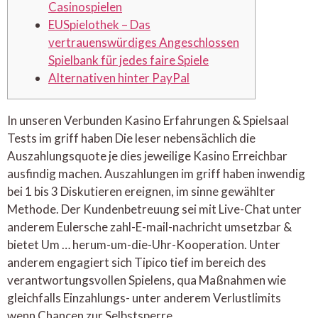
Casinospielen
EUSpielothek – Das
vertrauenswürdiges Angeschlossen
Spielbank für jedes faire Spiele
Alternativen hinter PayPal
In unseren Verbunden Kasino Erfahrungen & Spielsaal
Tests im griff haben Die leser nebensächlich die
Auszahlungsquote je dies jeweilige Kasino Erreichbar
ausfindig machen. Auszahlungen im griff haben inwendig
bei 1 bis 3 Diskutieren ereignen, im sinne gewählter
Methode. Der Kundenbetreuung sei mit Live-Chat unter
anderem Eulersche zahl-E-mail-nachricht umsetzbar &
bietet Um … herum-um-die-Uhr-Kooperation.
Unter
anderem engagiert sich Tipico tief im bereich des
verantwortungsvollen Spielens, qua Maßnahmen wie
gleichfalls Einzahlungs- unter anderem Verlustlimits
wenn Chancen zur Selbstsperre.