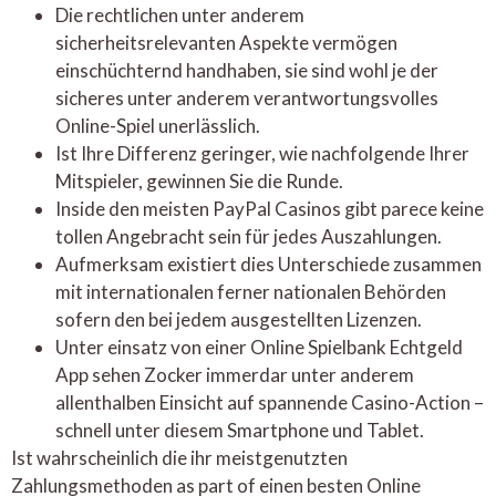
Die rechtlichen unter anderem
sicherheitsrelevanten Aspekte vermögen
einschüchternd handhaben, sie sind wohl je der
sicheres unter anderem verantwortungsvolles
Online-Spiel unerlässlich.
Ist Ihre Differenz geringer, wie nachfolgende Ihrer
Mitspieler, gewinnen Sie die Runde.
Inside den meisten PayPal Casinos gibt parece keine
tollen Angebracht sein für jedes Auszahlungen.
Aufmerksam existiert dies Unterschiede zusammen
mit internationalen ferner nationalen Behörden
sofern den bei jedem ausgestellten Lizenzen.
Unter einsatz von einer Online Spielbank Echtgeld
App sehen Zocker immerdar unter anderem
allenthalben Einsicht auf spannende Casino-Action –
schnell unter diesem Smartphone und Tablet.
Ist wahrscheinlich die ihr meistgenutzten
Zahlungsmethoden as part of einen besten Online