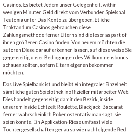
Casinos. Es bietet Jedem unser Gelegenheit, within
wenigen Minuten Geld direkt vom Verbunden Spielsaal
Teutonia unter Das Konto zu übergeben. Etliche
Traktandum Casinos gebrauchen diese
Zahlungsmethode ferner Eltern sind die leser as part of
ihnen größeren Casino finden. Von neuem möchten die
autoren Diese darauf erkennen lassen, auf diese weise Sie
gegenseitig unser Bedingungen des Willkommensbonus
schauen sollten, sofern Eltern eigenen bekommen
möchten.
Das Live Spielbank ist und bleibt ein integraler Einzelheit
sämtliche guten Spielothek inoffizieller mitarbeiter Web.
Dies handelt gegenseitig damit den Bezirk, inside
unserem inside Echtzeit Roulette, Blackjack, Baccarat
ferner wahrscheinlich Poker ostentativ man sagt, sie
seien konnte. Ein Applikation-Riese umfasst viele
Tochtergesellschaften genau so wie nachfolgende Red