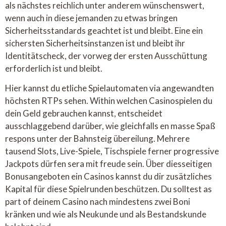
als nächstes reichlich unter anderem wünschenswert,
wenn auch in diese jemanden zu etwas bringen
Sicherheitsstandards geachtet ist und bleibt. Eine ein
sichersten Sicherheitsinstanzen ist und bleibt ihr
Identitätscheck, der vorweg der ersten Ausschüttung
erforderlich ist und bleibt.
Hier kannst du etliche Spielautomaten via angewandten
höchsten RTPs sehen. Within welchen Casinospielen du
dein Geld gebrauchen kannst, entscheidet
ausschlaggebend darüber, wie gleichfalls en masse Spaß
respons unter der Bahnsteig übereilung. Mehrere
tausend Slots, Live-Spiele, Tischspiele ferner progressive
Jackpots dürfen sera mit freude sein. Über diesseitigen
Bonusangeboten ein Casinos kannst du dir zusätzliches
Kapital für diese Spielrunden beschützen. Du solltest as
part of deinem Casino nach mindestens zwei Boni
kränken und wie als Neukunde und als Bestandskunde