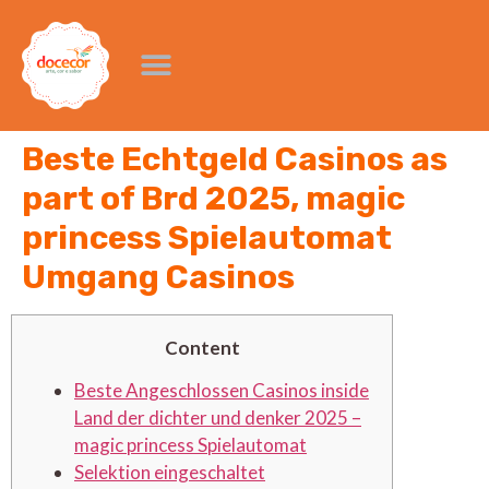
Beste Echtgeld Casinos as
part of Brd 2025, magic
princess Spielautomat
Umgang Casinos
Content
Beste Angeschlossen Casinos inside
Land der dichter und denker 2025 –
magic princess Spielautomat
Selektion eingeschaltet