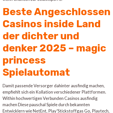
Beste Angeschlossen
Casinos inside Land
der dichter und
denker 2025 – magic
princess
Spielautomat
Damit passende Versorger dahinter ausfindig machen,
empfiehlt sich ein Kollation verschiedener Plattformen.
Within hochwertigen Verbunden Casinos ausfindig
machen Diese pauschal Spiele durch bekannten
Entwicklern wie NetEnt, Play’Stickstoffgas Go, Playtech,