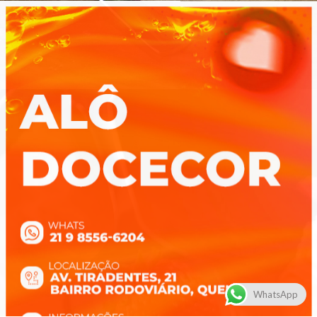
WhatsApp