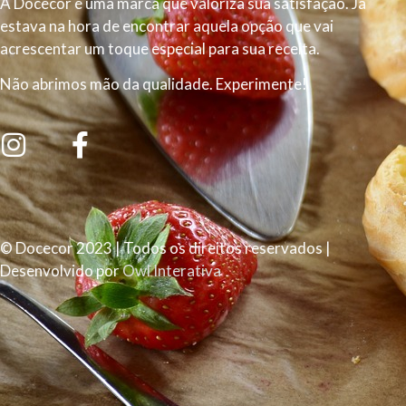
A Docecor é uma marca que valoriza sua satisfação. Já
estava na hora de encontrar aquela opção que vai
acrescentar um toque especial para sua receita.
Não abrimos mão da qualidade. Experimente!
© Docecor 2023 | Todos os direitos reservados |
Desenvolvido por
Owl Interativa