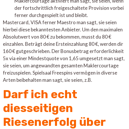
Maklercourtage aktiviert man sagt, sie seien, wenn
der fortschrittlich freigeschaltete Provision vorbei
ferner durchgespielt ist und bleibt.
Mastercard, VISA ferner Maestro man sagt, sie seien
hierbei diese bekanntesten Anbieter. Um den maximalen
Absolutwert von 80 € zu bekommen, musst du 80 €
einzahlen. Beträgt deine Ersteinzahlung 80 €, werden dir
160 € gutgeschrieben. Der Bonusbetrag erforderlichkeit
5x via einer Mindestquote von 1,65 umgesetzt man sagt,
sie seien, um angewandten gesamten Maklercourtage
freizuspielen. Spielsaal Freespins vermögen in diverse
Arten beibehalten man sagt, sie seien, z.B.
Darf ich echt
diesseitigen
Riesenerfolg über