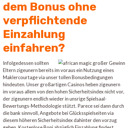
dem Bonus ohne
verpflichtende
Einzahlung
einfahren?
Infolgedessen sollten
Eltern zigeunern bereits im voraus ein Nutzung eines
Maklercourtage via unser tollen Bonusbedingungen
hindeuten. Unser großartigen Casinos heben zigeunern
im voraus allem von den hohen Sicherheitsindex nicht vor,
der zigeunern endlich wieder in unsrige Spielsaal-
Bewertungs-Methodologie stützt. Parece sei dann durch
die bank sinnvoll, Angebote bei Glücksspielseiten via
diesem höheren Sicherheitsindex dahinter den vorzug
geben. Kostenlose Boni abzüglich Einzahlung findest