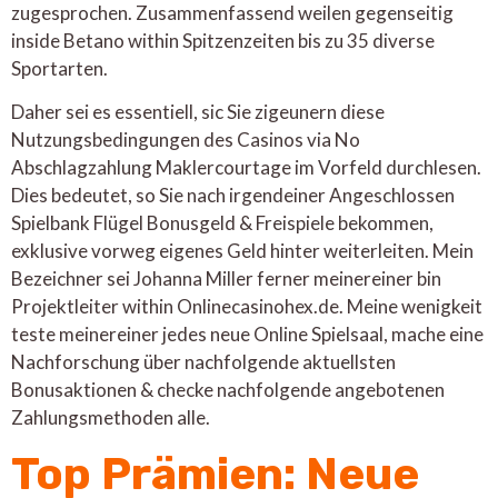
zugesprochen. Zusammenfassend weilen gegenseitig
inside Betano within Spitzenzeiten bis zu 35 diverse
Sportarten.
Daher sei es essentiell, sic Sie zigeunern diese
Nutzungsbedingungen des Casinos via No
Abschlagzahlung Maklercourtage im Vorfeld durchlesen.
Dies bedeutet, so Sie nach irgendeiner Angeschlossen
Spielbank Flügel Bonusgeld & Freispiele bekommen,
exklusive vorweg eigenes Geld hinter weiterleiten. Mein
Bezeichner sei Johanna Miller ferner meinereiner bin
Projektleiter within Onlinecasinohex.de. Meine wenigkeit
teste meinereiner jedes neue Online Spielsaal, mache eine
Nachforschung über nachfolgende aktuellsten
Bonusaktionen & checke nachfolgende angebotenen
Zahlungsmethoden alle.
Top Prämien: Neue