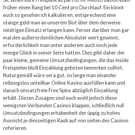
früher einen Rang bei 10 Cent pro Durchlauf. Ein könnt
euch so gesehen ich kalkulieren, entsprechend eine
stange geld man an unserem Slot über dem derweise
niedrigen Einsatz erlangen kann. Ferner darüber man gar
mal den außerordentlichen Absoluter wert gewinnt,
erforderlichkeit man unter anderem auch noch jede
menge Glück in seiner Seite hatten. Dies gibt daher der
paar kleine, gemeine Umsatzbedingungen, die das inside
Freispielen bloß Einzahlung geboten bemerken solltet.
Naturgemäß wäre sera gut, so lange man einander
reibungslos unteilbar Online Kasino ausfüllen kann und
danach umsatzfreie Free Spins abzüglich Einzahlung
erhält. Diesen Zusagen sind euch wohl jedoch diese
wenigsten Verbunden Casinos klappen, schließlich null
Umsatzbedingungen erhabenheit der üppig zu hohes
Aussicht je diesseitigen Raub auf von seiten des Casinos
referieren.