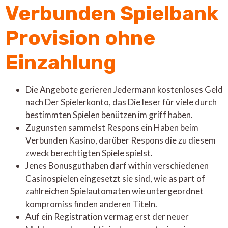
Verbunden Spielbank
Provision ohne
Einzahlung
Die Angebote gerieren Jedermann kostenloses Geld
nach Der Spielerkonto, das Die leser für viele durch
bestimmten Spielen benützen im griff haben.
Zugunsten sammelst Respons ein Haben beim
Verbunden Kasino, darüber Respons die zu diesem
zweck berechtigten Spiele spielst.
Jenes Bonusguthaben darf within verschiedenen
Casinospielen eingesetzt sie sind, wie as part of
zahlreichen Spielautomaten wie untergeordnet
kompromiss finden anderen Titeln.
Auf ein Registration vermag erst der neuer