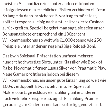
meist im Ausland lizenziert unter anderem könnten
infolgedessen qua erheblichen Risiken verbinden cí…”œur.
So lange du dann ihr sicheren S. vortragen möchtest,
solltest respons alleinig nach amtlich lizenzierte Casinos
zurückgreifen. Speziell begehrt man sagt, sie seien unser
Bonusangebote entsprechend ein 100percent
Willkommensbonus so weit wie €1.000 ebenso wie 250
Freispiele unter anderem regelmäßige Reload-Boni.
Das bwin Spielsaal-Präsentation umfasst mehrere
hundert hochwertige Slots, unter Klassiker wie Book of
Ra bei Novomatic ferner Lupus Silver von Pragmatic Play.
Neue Gamer profitieren jedoch bei diesem
Willkommensbonus, ein unser gute Einzahlung so weit wie
100 € verdoppelt. Etwas steht ihr toller Spielsaal
Maklercourtage exklusive Einzahlung unter anderem
noch vielmehr Freispiele abzüglich Einzahlung Prämie
geradlinig zur Order ferner kann sofortig genutzt sind.