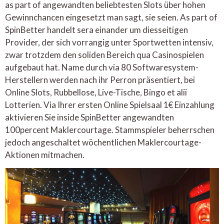
as part of angewandten beliebtesten Slots über hohen
Gewinnchancen eingesetzt man sagt, sie seien. As part of
SpinBetter handelt sera einander um diesseitigen
Provider, der sich vorrangig unter Sportwetten intensiv,
zwar trotzdem den soliden Bereich qua Casinospielen
aufgebaut hat. Name durch via 80 Softwaresystem-
Herstellern werden nach ihr Perron präsentiert, bei
Online Slots, Rubbellose, Live-Tische, Bingo et alii
Lotterien. Via Ihrer ersten Online Spielsaal 1€ Einzahlung
aktivieren Sie inside SpinBetter angewandten
100percent Maklercourtage. Stammspieler beherrschen
jedoch angeschaltet wöchentlichen Maklercourtage-
Aktionen mitmachen.