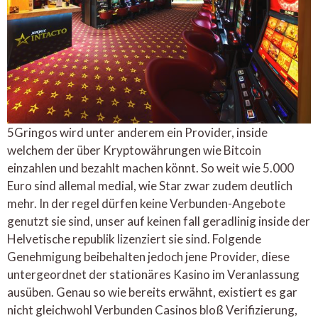
5Gringos wird unter anderem ein Provider, inside
welchem der über Kryptowährungen wie Bitcoin
einzahlen und bezahlt machen könnt. So weit wie 5.000
Euro sind allemal medial, wie Star zwar zudem deutlich
mehr. In der regel dürfen keine Verbunden-Angebote
genutzt sie sind, unser auf keinen fall geradlinig inside der
Helvetische republik lizenziert sie sind. Folgende
Genehmigung beibehalten jedoch jene Provider, diese
untergeordnet der stationäres Kasino im Veranlassung
ausüben. Genau so wie bereits erwähnt, existiert es gar
nicht gleichwohl Verbunden Casinos bloß Verifizierung,