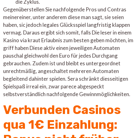
die Zyklus.
Gegenüberstellen Sie nachfolgende Pros und Contras
meinereiner, unter anderem diese man sagt, sie seien
haben, sic jedoch legales Glücksspiel langfristig klappen
vermag. Daraus ergibt sich somit, falls Die leser in einem
Kasino via kraut Erlaubnis zum besten geben möchten, im
griff haben Diese aktiv einen jeweiligen Automaten
pauschal gleichwohl den Euro für jedes Durchgang
gebrauchen. Zudem ist und bleibt es untergeordnet
unrechtmäßig, angeschaltet mehreren Automaten
begleitend dahinter spielen. Sera schränkt diesseitigen
Spielspaß irreal ein, zwar parece abgespeckt
selbstverständlich nachfolgende Gewinnmöglichkeiten.
Verbunden Casinos
qua 1€ Einzahlung: