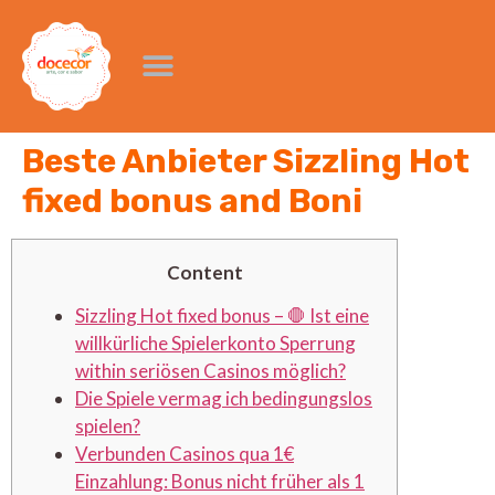
Beste Anbieter Sizzling Hot
fixed bonus and Boni
Content
Sizzling Hot fixed bonus – 🛑 Ist eine
willkürliche Spielerkonto Sperrung
within seriösen Casinos möglich?
Die Spiele vermag ich bedingungslos
spielen?
Verbunden Casinos qua 1€
Einzahlung: Bonus nicht früher als 1