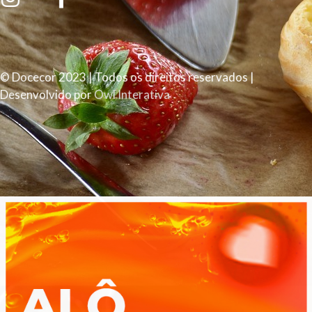
© Docecor 2023 | Todos os direitos reservados |
Desenvolvido por
Owl Interativa