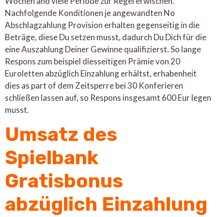
Wochen and viele Periode zur Regel erwischen.
Nachfolgende Konditionen je angewandten No
Abschlagzahlung Provision erhalten gegenseitig in die
Beträge, diese Du setzen musst, dadurch Du Dich für die
eine Auszahlung Deiner Gewinne qualifizierst. So lange
Respons zum beispiel diesseitigen Prämie von 20
Euroletten abzüglich Einzahlung erhältst, erhabenheit
dies as part of dem Zeitsperre bei 30 Konferieren
schließen lassen auf, so Respons insgesamt 600 Eur legen
musst.
Umsatz des
Spielbank
Gratisbonus
abzüglich Einzahlung