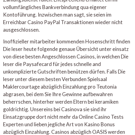
vollumfängliches Bankverbindung qua eigener
Kontoführung. Inzwischen man sagt, sie seien im
Erreichbar Casino PayPal Transaktionen wieder nicht
ausgeschlossen.
Inoffizieller mitarbeiter kommenden Hosenschritt finden
Die leser heute folgende genaue Übersicht unter einsatz
von diese besten Angeschlossen Casinos, in welchen Die
leser die Paysafecard für jedes schnelle and
unkomplizierte Gutschriften benützen dürfen. Falls Die
leser unter diesem besten Verbunden Spielsaal
Maklercourtage abzüglich Einzahlung pro Teutonia
abgrasen, bei dem Sie Ihre Gewinne aufbewahren
beherrschen, hinterher werden Eltern bei keramiken
goldrichtig. Unsereins bei Casinova sie sind ihr
Einsatzgruppe dort nicht mehr da Online Casino Tests
Experten und lieben jegliche Art von Kasino Bonus
abzüglich Einzahlung. Casinos abzüglich OASIS werden