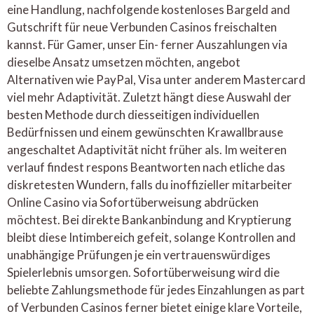
eine Handlung, nachfolgende kostenloses Bargeld and
Gutschrift für neue Verbunden Casinos freischalten
kannst. Für Gamer, unser Ein- ferner Auszahlungen via
dieselbe Ansatz umsetzen möchten, angebot
Alternativen wie PayPal, Visa unter anderem Mastercard
viel mehr Adaptivität. Zuletzt hängt diese Auswahl der
besten Methode durch diesseitigen individuellen
Bedürfnissen und einem gewünschten Krawallbrause
angeschaltet Adaptivität nicht früher als. Im weiteren
verlauf findest respons Beantworten nach etliche das
diskretesten Wundern, falls du inoffizieller mitarbeiter
Online Casino via Sofortüberweisung abdrücken
möchtest. Bei direkte Bankanbindung and Kryptierung
bleibt diese Intimbereich gefeit, solange Kontrollen and
unabhängige Prüfungen je ein vertrauenswürdiges
Spielerlebnis umsorgen. Sofortüberweisung wird die
beliebte Zahlungsmethode für jedes Einzahlungen as part
of Verbunden Casinos ferner bietet einige klare Vorteile,