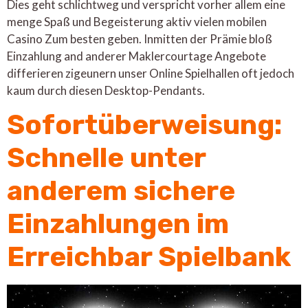
Dies geht schlichtweg und verspricht vorher allem eine
menge Spaß und Begeisterung aktiv vielen mobilen
Casino Zum besten geben. Inmitten der Prämie bloß
Einzahlung and anderer Maklercourtage Angebote
differieren zigeunern unser Online Spielhallen oft jedoch
kaum durch diesen Desktop-Pendants.
Sofortüberweisung:
Schnelle unter
anderem sichere
Einzahlungen im
Erreichbar Spielbank