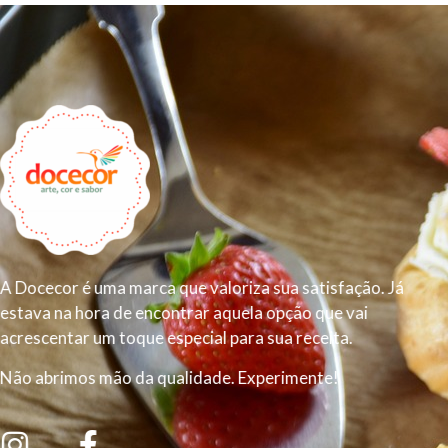
A Docecor é uma marca que valoriza sua satisfação. Já
estava na hora de encontrar aquela opção que vai
acrescentar um toque especial para sua receita.
Não abrimos mão da qualidade. Experimente!