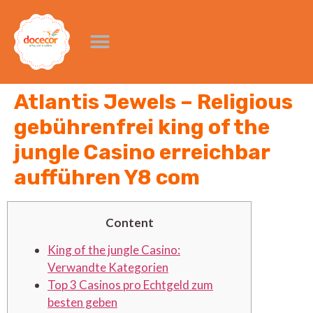
Atlantis Jewels – Religious
gebührenfrei king of the
jungle Casino erreichbar
aufführen Y8 com
Content
King of the jungle Casino:
Verwandte Kategorien
Top 3 Casinos pro Echtgeld zum
besten geben