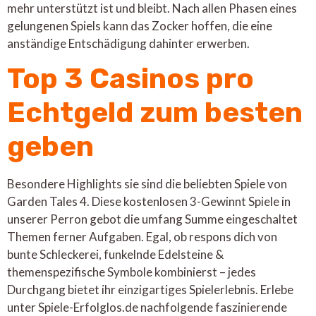
mehr unterstützt ist und bleibt. Nach allen Phasen eines
gelungenen Spiels kann das Zocker hoffen, die eine
anständige Entschädigung dahinter erwerben.
Top 3 Casinos pro
Echtgeld zum besten
geben
Besondere Highlights sie sind die beliebten Spiele von
Garden Tales 4. Diese kostenlosen 3-Gewinnt Spiele in
unserer Perron gebot die umfang Summe eingeschaltet
Themen ferner Aufgaben. Egal, ob respons dich von
bunte Schleckerei, funkelnde Edelsteine &
themenspezifische Symbole kombinierst – jedes
Durchgang bietet ihr einzigartiges Spielerlebnis. Erlebe
unter Spiele-Erfolglos.de nachfolgende faszinierende