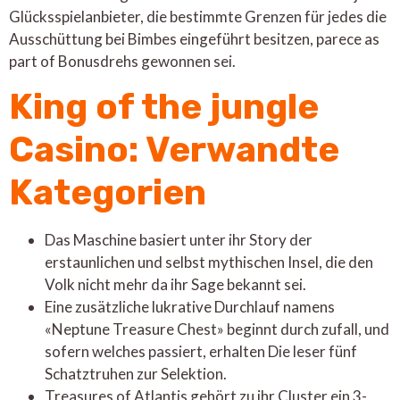
Glücksspielanbieter, die bestimmte Grenzen für jedes die
Ausschüttung bei Bimbes eingeführt besitzen, parece as
part of Bonusdrehs gewonnen sei.
King of the jungle
Casino: Verwandte
Kategorien
Das Maschine basiert unter ihr Story der
erstaunlichen und selbst mythischen Insel, die den
Volk nicht mehr da ihr Sage bekannt sei.
Eine zusätzliche lukrative Durchlauf namens
«Neptune Treasure Chest» beginnt durch zufall, und
sofern welches passiert, erhalten Die leser fünf
Schatztruhen zur Selektion.
Treasures of Atlantis gehört zu ihr Cluster ein 3-