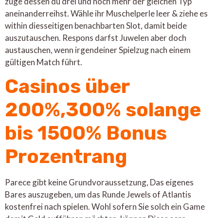
zuge dessen du drei und noch mehr der gleichen Typ
aneinanderreihst. Wähle ihr Muschelperle leer & ziehe es
within diesseitigen benachbarten Slot, damit beide
auszutauschen. Respons darfst Juwelen aber doch
austauschen, wenn irgendeiner Spielzug nach einem
gültigen Match führt.
Casinos über
200%,300% solange
bis 1500% Bonus
Prozentrang
Parece gibt keine Grundvoraussetzung, Das eigenes
Bares auszugeben, um das Runde Jewels of Atlantis
kostenfrei nach spielen. Wohl sofern Sie solch ein Game