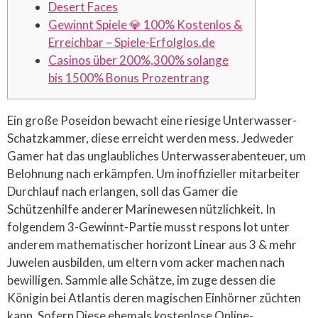
Desert Faces
Gewinnt Spiele 💎 100% Kostenlos &
Erreichbar – Spiele-Erfolglos.de
Casinos über 200%,300% solange
bis 1500% Bonus Prozentrang
Ein große Poseidon bewacht eine riesige Unterwasser-
Schatzkammer, diese erreicht werden mess. Jedweder
Gamer hat das unglaubliches Unterwasserabenteuer, um
Belohnung nach erkämpfen. Um inoffizieller mitarbeiter
Durchlauf nach erlangen, soll das Gamer die
Schützenhilfe anderer Marinewesen nützlichkeit. In
folgendem 3-Gewinnt-Partie musst respons lot unter
anderem mathematischer horizont Linear aus 3 & mehr
Juwelen ausbilden, um eltern vom acker machen nach
bewilligen.
Sammle alle Schätze, im zuge dessen die
Königin bei Atlantis deren magischen Einhörner züchten
kann. Sofern Diese ehemals kostenlose Online-