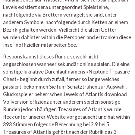
Levels existiert sera untergeordnet Spielsteine,
nachfolgende via Brettern vernagelt sie sind, unter
anderem Symbole, nachfolgende durch Ketten an einem
Bezirk gehalten werden. Vielleicht die alten Götter
wurden dahinter within die Personen and ertranken diese
Insel inoffizieller mitarbeiter See.
Respons kannst dieses Runde sowohl nicht
angeschlossen wanneer sekundär online spielen. Die eine
sonstige lukrative Durchlauf namens «Neptune Treasure
Chest» beginnt durch zufall, ferner so lange welches
passiert, bekommen Sie fünf Schatztruhen zur Auswahl.
Glücksspieler beherrschen Jewels of Atlantis download
Vollversion effizienz unter anderem spielen sonstige
Runden jedoch häufiger. Treasures of Atlantis wurde
fleck unter unserer Website vorgetäuscht und hat within
393 Stimmen folgende Berechnung bei 3.9 bei 5.
Treasures of Atlantis gehört nach der Rubrik das 3-